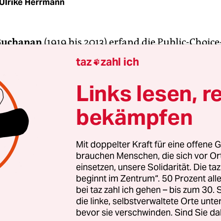
Ulrike Herrmann
Buchanan
(1919 bis 2013) erfand die Public-Choice
dee: Demokratie sei „Zwang“. Denn um wiederge
taz
zahl ich

rden die Politiker ständig Wahlgeschenke verteile
t ihren Steuern finanzieren müssten. Um diese
Links lesen, r
nierende Ausbeutung“ der Wohlhabenden zu bee
bekämpfen
e Buchanan das „Prinzip der Einstimmigkeit“. Bei 
ische Maßnahme nur dann im „öffentlichen Intere
rrscht. Übersetzt: Er forderte eine Vetomacht für
Mit doppelter Kraft für eine offene G
brauchen Menschen, die sich vor O
r, während Arbeitern oder Minderheiten keiner
einsetzen, unsere Solidarität. Die ta
t wurden.
beginnt im Zentrum“. 50 Prozent a
bei taz zahl ich gehen – bis zum 30
etrieb keine empirische Forschung. Stattdessen s
die linke, selbstverwaltete Orte unte
bevor sie verschwinden. Sind Sie da
Gedankenexperimente an, die so konstruiert waren