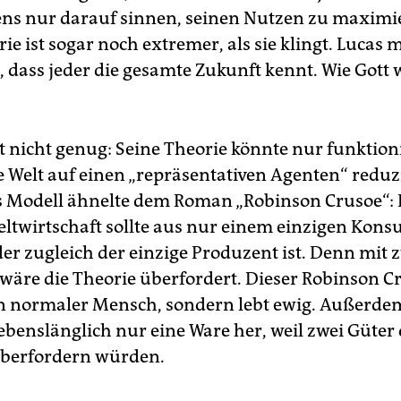
ens nur ­darauf sinnen, seinen Nutzen zu maximi
rie ist sogar noch extremer, als sie klingt. Lucas 
n, dass jeder die gesamte Zukunft kennt. Wie Gott
.
 nicht genug: Seine Theorie könnte nur funktion
e Welt auf einen „repräsentativen Agenten“ reduz
 Modell ähnelte dem Roman „Robinson Crusoe“: 
ltwirtschaft sollte aus nur einem einzigen Kon
der zugleich der einzige Produzent ist. Denn mit 
äre die Theorie überfordert. Dieser Robinson Cr
 normaler Mensch, sondern lebt ewig. Außerdem 
ebenslänglich nur eine Ware her, weil zwei Güter
überfordern würden.