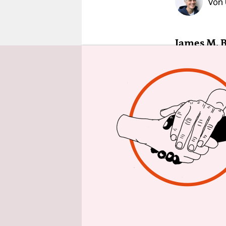
Von
epaper login
James M. 
Die Grundi
werden, wü
Reichen mi
„diskrimi
formuliert
eine polit
Konsens he
Unternehme
eingeräum
Buchanan b
abstrakte 