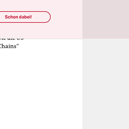
obelpreis.
tten, und
Schon dabei!
vom Volker
äter wurde
ie die US-
Chains“