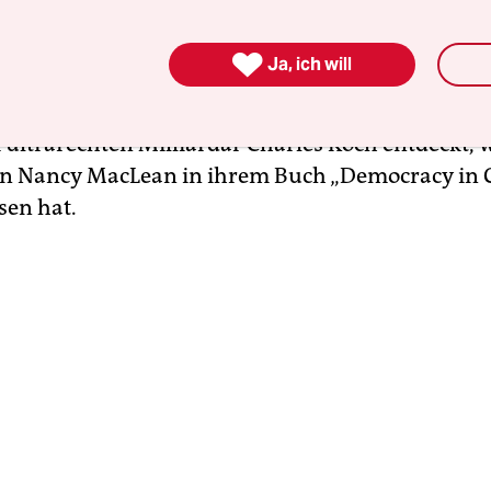
was sie beweisen sollten. Dafür gab es 1986 den N
e Unternehmer wussten, was sie an Buchanan ha

Ja, ich will
ihn früh. Ab 1956 bekam er großzügige Spenden 
General Electric und verschiedenen Ölfirmen. Sp
 ultrarechten Milliardär Charles Koch entdeckt, w
in Nancy MacLean in ihrem Buch „Democracy in 
en hat.