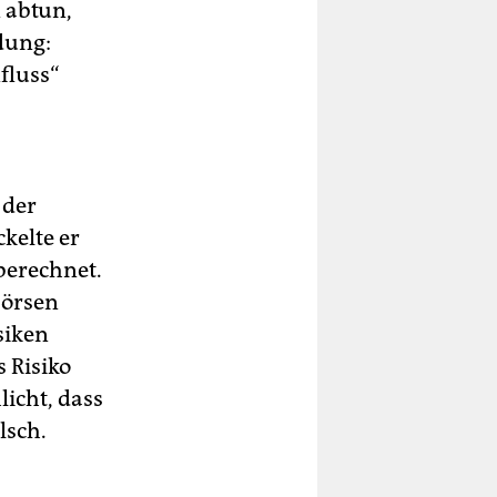
 abtun,
dung:
fluss“
 der
kelte er
berechnet.
Börsen
siken
 Risiko
licht, dass
lsch.