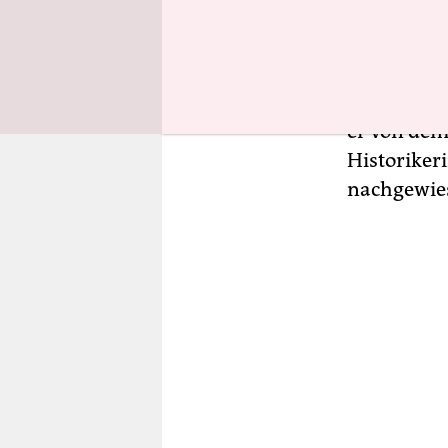
bewiesen, 
Reaktionär
förderten 
Fund, von 
er von dem
Historiker
nachgewies