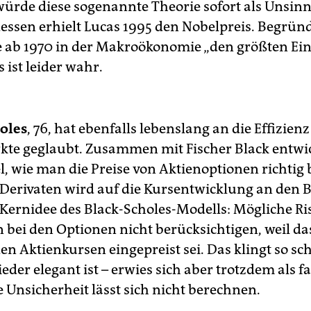
 würde diese sogenannte Theorie sofort als Unsinn
dessen erhielt Lucas 1995 den Nobelpreis. Begrün
e ab 1970 in der Makroökonomie „den größten Ein
 ist leider wahr.
oles
, 76, hat ebenfalls lebenslang an die Effizienz
te geglaubt. Zusammen mit Fischer Black entwic
l, wie man die Preise von Aktienoptionen richtig 
 Derivaten wird auf die Kursentwicklung an den 
 Kernidee des Black-­Scholes-Modells: Mögliche Ri
bei den Optionen nicht berücksichtigen, weil das
den Aktienkursen eingepreist sei. Das klingt so sch
eder elegant ist – erwies sich aber trotzdem als fa
e Unsicherheit lässt sich nicht berechnen.