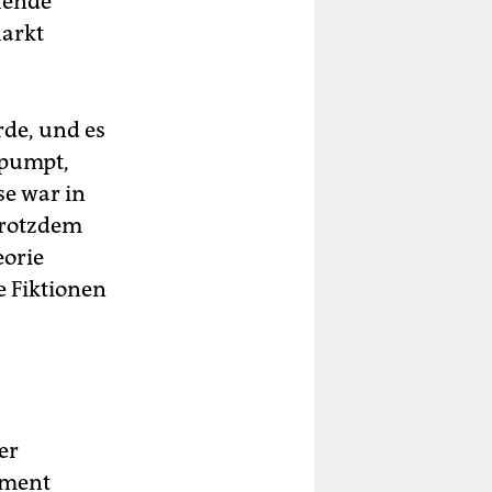
hende
Markt
rde, und es
fpumpt,
se war in
 trotzdem
eorie
e Fiktionen
er
oment