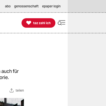
abo
genossenschaft
epaper login

taz zahl ich
taz zahl ich
 auch für
orie.
teilen