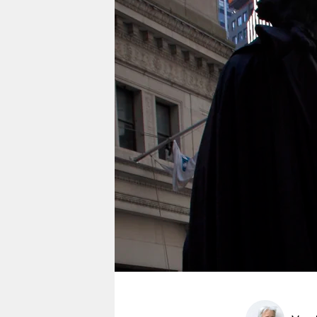
berlin
nord
wahrheit
verlag
verlag
veranstaltungen
shop
fragen & hilfe
unterstützen
abo
genossenschaft