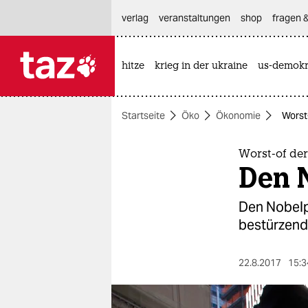
hautnavigation anspringen
hauptinhalt anspringen
footer anspringen
verlag
veranstaltungen
shop
fragen &
hitze
krieg in der ukraine
us-demokr

taz zahl ich
taz zahl ich
Startseite
Öko
Ökonomie
Worst
themen
politik
Worst-of der
Den 
öko
Den Nobelp
gesellschaft
bestürzende
kultur
22.8.2017
15:3
sport