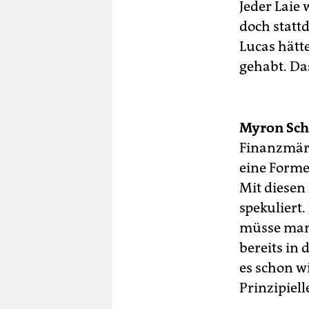
Jeder Laie
doch statt
Lucas hätt
gehabt. Das
Myron Sch
Finanzmärk
eine Forme
Mit diesen
spekuliert.
müsse man 
bereits in 
es schon wi
Prinzipiell