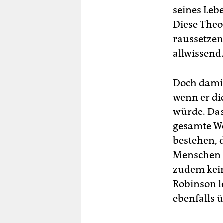
seines Leb
Diese ­Theo
raus­setze
allwissend
Doch damit
wenn er di
würde. Das
gesamte We
bestehen, 
Menschen w
zudem kein
Robinson l
ebenfalls 