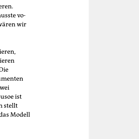
eren.
musste vo­
 wären wir
ieren,
ieren
Die
sumenten
zwei
usoe ist
stellt
 das Modell