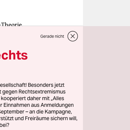
-Theorie.
wählt zu
Gerade nicht
n, die die
echts
nden,
ihm ist
sse“, wenn
esellschaft! Besonders jetzt
rt gegen Rechtsextremismus
lei Rechte
z kooperiert daher mit „Alles
ller Einnahmen aus Anmeldungen
. September – an die Kampagne,
tellte er
rstützt und Freiräume sichern will,
bei?
, dass sie