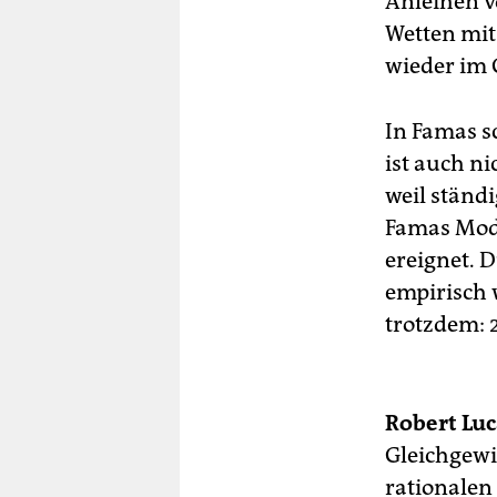
Anleihen v
Wetten mit
wieder im 
In Famas s
ist auch n
weil ständi
Famas Mode
ereignet. 
empirisch 
trotzdem: 
Robert Luc
Gleichgewic
rationalen