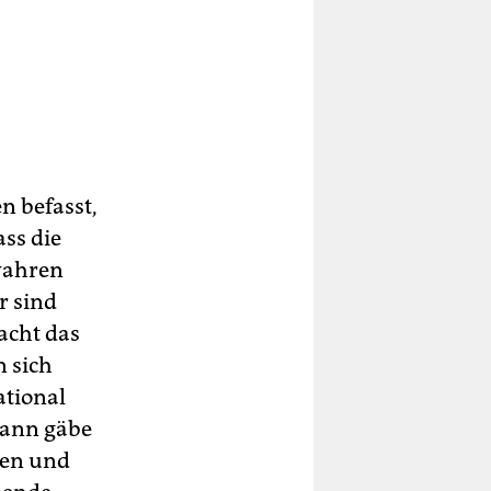
n befasst,
ass die
wahren
r sind
macht das
n sich
ational
 dann gäbe
ien und