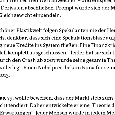
on ihrem echten Wert abweichen – und entsprec
 Derivaten abschließen. Prompt würde sich der 
Gleichgewicht einpendeln.
chöner Plastikwelt folgen Spekulanten nie der He
icht denkbar, dass sich eine Spekulationsblase au
g neue Kredite ins System fließen. Eine Finanzkri
ll komplett ausgeschlossen – leider hat sie sich
Durch den Crash ab 2007 wurde seine gesamte Th
widerlegt. Einen Nobelpreis bekam Fama für sein
2013.
as
, 79, wollte beweisen, dass der Markt stets zum
ht tendiert. Daher entwickelte er eine „Theorie d
 Erwartungen“: Jeder Mensch würde in jedem M