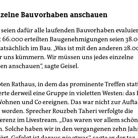
nzelne Bauvorhaben anschauen
l seien dafür alle laufenden Bauvorhaben evaluie
t 66.000 erteilten Baugenehmigungen seien 38.
atsächlich im Bau. „Was ist mit den anderen 28.
 uns kümmern. Wir müssen uns jedes einzelne
n anschauen“, sagte Geisel.
ten Rathaus, in dem das prominente Treffen stat
rte derweil eine Gruppe in violetten Westen: das
ohnen und Co ereignen. Das war nicht zur Aufta
 worden. Sprecher Rouzbeh Taheri verfolgte die
erenz im Livestream. „Das waren vor allem schö
. Solche haben wir in den vergangenen zehn Ja
rt. Gefolgt ist daraus nie etwas“, sagte er der taz.