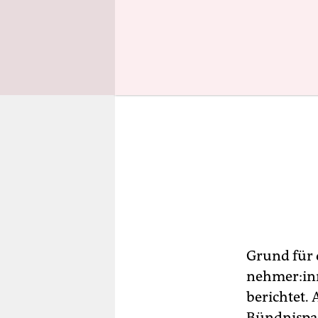
Grund für 
neh­me­r:i
berichtet.
Bündnispar