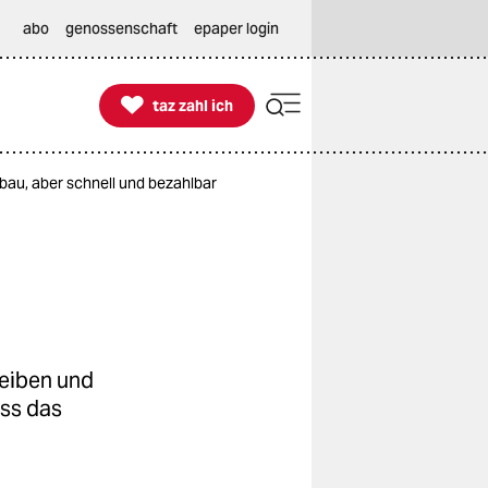
abo
genossenschaft
epaper login

taz zahl ich
taz zahl ich
bau, aber schnell und bezahlbar
reiben und
ass das