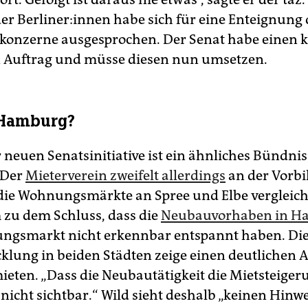
r Ber­li­ne­r:in­nen habe sich für eine Enteignung
onzerne ausgesprochen. Der Senat habe einen k
n Auftrag und müsse diesen nun umsetzen.
 Hamburg?
 neuen Senatsinitiative ist ein ähnliches Bündnis
 Der
Mieterverein zweifelt allerdings
an der Vorbi
 die Wohnungsmärkte an Spree und Elbe vergleich
 zu dem Schluss, dass die
Neubauvorhaben in H
ngsmarkt nicht erkennbar entspannt haben. Di
klung in beiden Städten zeige einen deutlichen A
eten. „Dass die Neubautätigkeit die Mietsteige
 nicht sichtbar.“ Wild sieht deshalb „keinen Hinwe