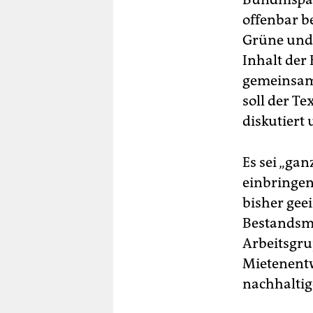
offenbar be
Grüne und 
Inhalt der
gemeinsame
soll der T
diskutiert
Es sei „gan
einbringen
bisher geei
Bestandsmi
Arbeitsgru
Mietenentw
nachhalti