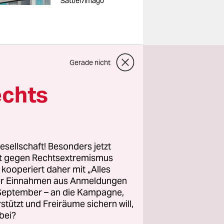
Sattler/imago
Gerade nicht
 Geisel am
echts
as neue
nen für
der
enator der
esellschaft! Besonders jetzt
m von
rt gegen Rechtsextremismus
z kooperiert daher mit „Alles
ller Einnahmen aus Anmeldungen
 und
. September – an die Kampagne,
rstützt und Freiräume sichern will,
bei?