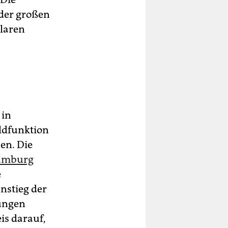
 der großen
laren
 in
ldfunktion
en. Die
amburg
e
nstieg der
rungen
is darauf,