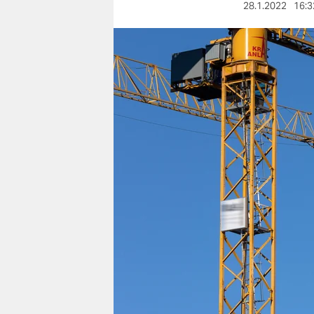
berlin
28.1.2022
16:3
nord
wahrheit
verlag
verlag
veranstaltungen
shop
fragen & hilfe
unterstützen
abo
genossenschaft