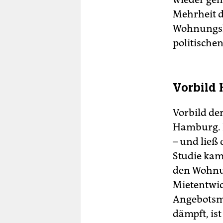
Mehrheit de
Wohnungsk
politische
Vorbild
Vorbild der
Hamburg.
– und ließ
Studie kam
den Wohnu
Mietentwic
Angebotsmi
dämpft, ist