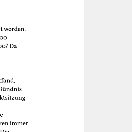
rt worden.
000
000? Da
tfand,
 Bündnis
ktsitzung
ne
hren immer
 Die