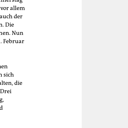
 vor allem
 auch der
n. Die
chen. Nun
1. Februar
men
n sich
lten, die
 Drei
g,
nd