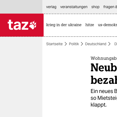
hautnavigation anspringen
hauptinhalt anspringen
footer anspringen
verlag
veranstaltungen
shop
fragen &
krieg in der ukraine
hitze
us-demokr

taz zahl ich
taz zahl ich
Startseite
Politik
Deutschland
D
themen
politik
Wohnungsbün
Neuba
öko
beza
gesellschaft
Ein neues 
kultur
so Mietstei
klappt.
sport