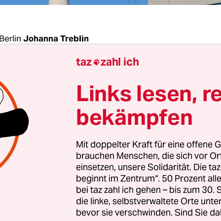
Berlin
Johanna Treblin
taz
zahl ich

 angekündigt treten Franziska Giffey und Andreas
Links lesen, r
tag vor die Mikrofone und Kameras. Thema ist d
dnis für Wohnungsneubau
und bezahlbares Woh
bekämpfen
 Vormittag war die Auftaktsitzung, an der neben 
n Bürgermeisterin und dem Stadtentwicklungss
Mit doppelter Kraft für eine offene G
(beide SPD) auch Ver­tre­te­r:in­nen unter andere
brauchen Menschen, die sich vor O
n und privaten Wohnungsbaugesellschaften,
einsetzen, unsere Solidarität. Die ta
beginnt im Zentrum“. 50 Prozent a
haften, Bezirken, Mieterverein, Gewerkschaften
bei taz zahl ich gehen – bis zum 30
sverbänden teilnahmen.
die linke, selbstverwaltete Orte unte
bevor sie verschwinden. Sind Sie da