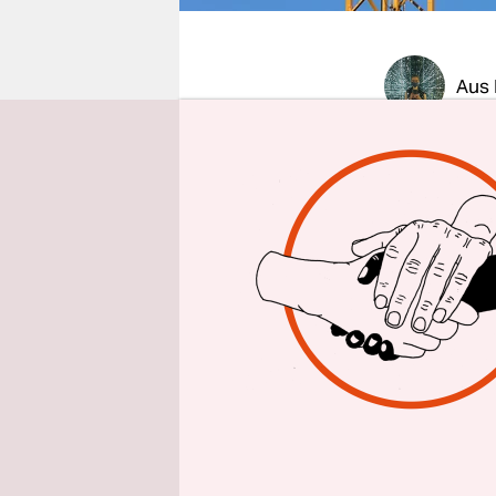
epaper login
Aus 
Später als
Freitagmit
breite
Bün
Berlin. Am
Regierende
Hauptstadt 
städtische
Genossensc
Wohlfahrt