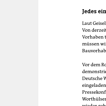
Jedes ei
Laut Geise
Von derzei
Vorhaben t
müssen wir
Bauvorhabe
Vor dem Ro
demonstrie
Deutsche W
eingeladen
Pressekonf
Worthülsen
wieder gehö