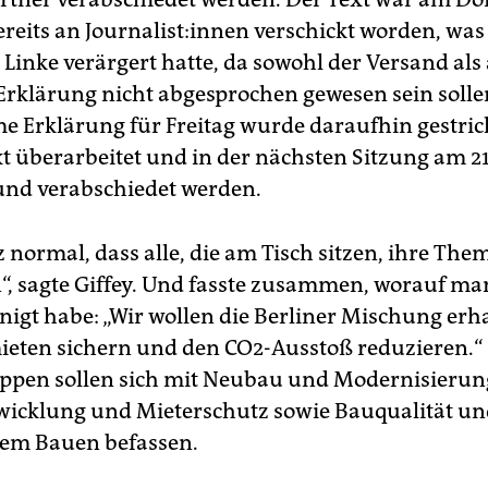
reits an Jour­na­lis­t:in­nen verschickt worden, was
Linke verärgert hatte, da sowohl der Versand als
 Erklärung nicht abgesprochen gewesen sein solle
 Erklärung für Freitag wurde daraufhin gestri
ext überarbeitet und in der nächsten Sitzung am 2
 und verabschiedet werden.
z normal, dass alle, die am Tisch sitzen, ihre The
“, sagte Giffey. Und fasste zusammen, worauf ma
nigt habe: „Wir wollen die Berliner Mischung erha
eten sichern und den CO2-Ausstoß reduzieren.“
ppen sollen sich mit Neubau und Modernisierun
icklung und Mieterschutz sowie Bauqualität u
gem Bauen befassen.