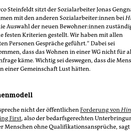
 Steinfeldt sitzt der Sozialarbeiter Jonas Gengna
n mit den anderen So­zi­al­ar­bei­te­r:in­nen bei
H
die Auswahl der neuen Bewoh­ner:in­nen zuständig
 festen Kriterien gestellt. Wir haben mit allen
rten Personen Gespräche geführt.“ Dabei sei
mmen, dass das Wohnen in einer WG nicht für al
nfrage käme. Wichtig sei deswegen, dass die Men
in einer Gemeinschaft Lust hätten.
henmodell
spreche nicht der öffentlichen
Forderung von
Hin
ng First
, also der bedarfsgerechten Unterbringu
r Menschen ohne Qualifikationsansprüche, sagt