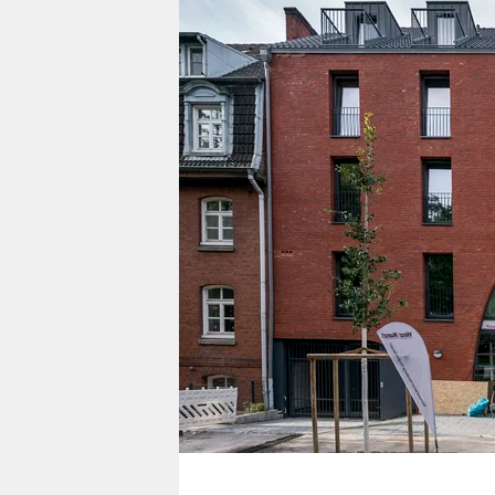
berlin
nord
wahrheit
verlag
verlag
veranstaltungen
shop
fragen & hilfe
unterstützen
abo
genossenschaft