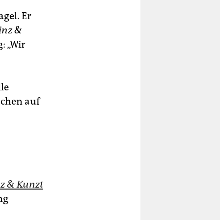
gel. Er
inz &
: „Wir
le
schen auf
z & Kunzt
ng