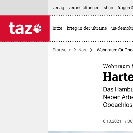
hautnavigation anspringen
hauptinhalt anspringen
footer anspringen
verlag
veranstaltungen
shop
fragen &
hitze
krieg in der ukraine
us-demokr

taz zahl ich
taz zahl ich
Startseite
Nord
Wohnraum für Obdac
themen
politik
Wohnraum f
Harte
öko
Das Hambur
gesellschaft
Neben Arbe
Obdachlose
kultur
sport
6.10.2021
7:00