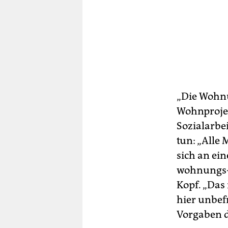
„Die Wohnu
Wohnprojek
Sozialarbei
tun: „Alle
sich an ei
wohnungs-
Kopf. „Das 
hier unbefr
Vorgaben d