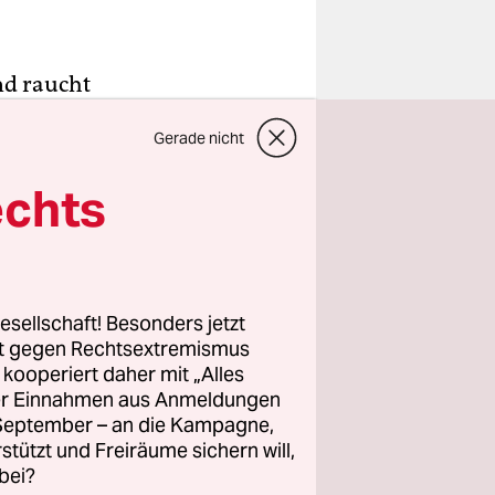
nd raucht
leichten
Gerade nicht
 Früher war
echts
use nennen.
tsviertel.
t Ende
esellschaft! Besonders jetzt
ern und
rt gegen Rechtsextremismus
l durch die
z kooperiert daher mit „Alles
ller Einnahmen aus Anmeldungen
. September – an die Kampagne,
rstützt und Freiräume sichern will,
bei?