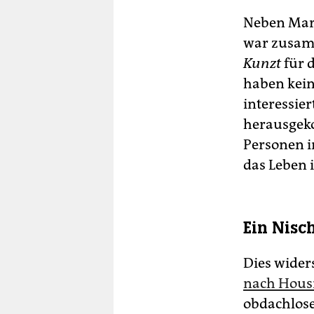
Neben Marco
war zusamme
Kunzt
für 
haben keine
interessie
herausgeko
Personen i
das Leben 
Ein Nisc
Dies wider
nach Housi
obdachlose