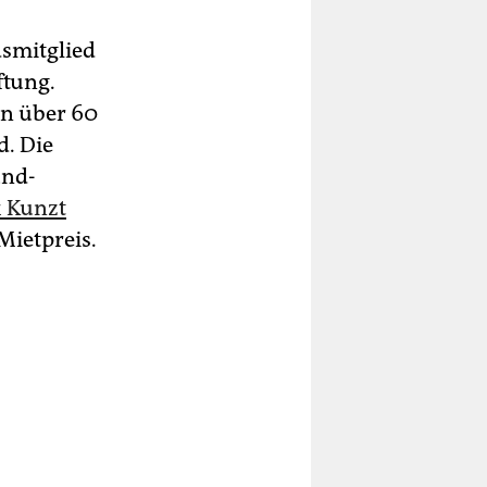
smitglied
ftung.
en über 60
d. Die
und-
 Kunzt
Mietpreis.