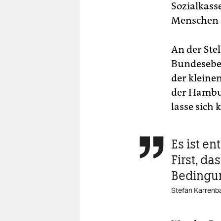
Sozialkass
Menschen 
An der Ste
Bundeseben
der kleine
der Hambu
lasse sich
Es ist e

First, da
Bedingun
Stefan Karrenba