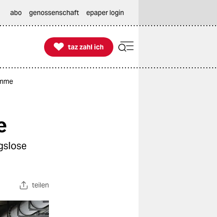
abo
genossenschaft
epaper login

taz zahl ich
taz zahl ich
amme
e
gslose
teilen