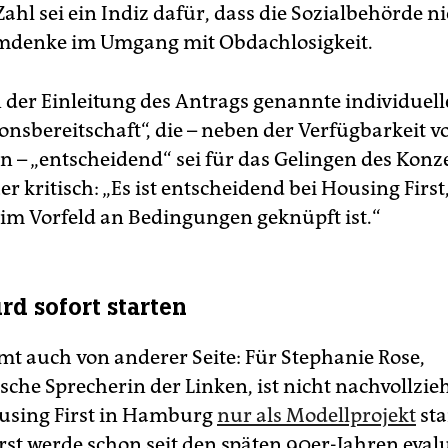
Zahl sei ein Indiz dafür, dass die Sozialbehörde n
mdenke im Umgang mit Obdachlosigkeit.
n der Einleitung des Antrags genannte individuell
onsbereitschaft“, die – neben der Verfügbarkeit v
– „entscheidend“ sei für das Gelingen des Konze
 kritisch: „Es ist entscheidend bei Housing First,
 im Vorfeld an Bedingungen geknüpft ist.“
rd sofort starten
mt auch von anderer Seite: Für Stephanie Rose,
ische Sprecherin der Linken, ist nicht nachvollzie
sing First in Hamburg
nur als Modellprojekt
sta
rst werde schon seit den späten 90er-Jahren evalu