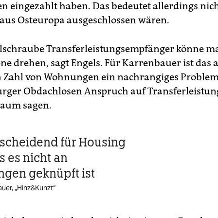
en eingezahlt haben. Das bedeutet allerdings nich
aus Osteuropa ausgeschlossen wären.
llschraube Transferleistungsempfänger könne m
e drehen, sagt Engels. Für Karrenbauer ist das 
n Zahl von Wohnungen ein nachrangiges Problem.
rger Obdachlosen Anspruch auf Transferleistun
 kaum sagen.
ntscheidend für Housing
ss es nicht an
gen geknüpft ist
uer, „Hinz&Kunzt“