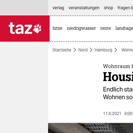
hautnavigation anspringen
hauptinhalt anspringen
footer anspringen
verlag
veranstaltungen
shop
fragen &
hitze
niedrigwasser
rente
landtags

taz zahl ich
taz zahl ich
Startseite
Nord
Hamburg
Wohne
themen
politik
Wohnraum f
Housi
öko
Endlich st
gesellschaft
Wohnen sol
kultur
11.6.2021
6:00
sport