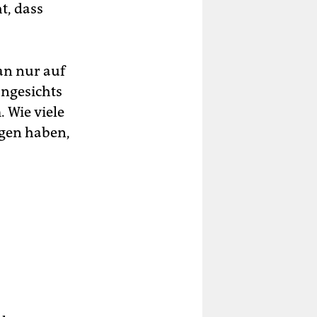
t, dass
an nur auf
angesichts
 Wie viele
gen haben,