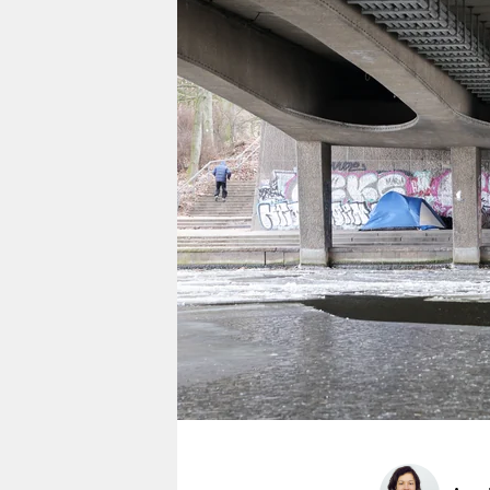
berlin
nord
wahrheit
verlag
verlag
veranstaltungen
shop
fragen & hilfe
unterstützen
abo
genossenschaft