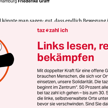
 Hamburg
Friederike Gräff
l könnte man sagen: gut, dass endlich Bewegung 
using First“ in Hamburg
gekommen ist. Vor eine
taz
zahl ich

 Koalitionsvertrag festgeschrieben, hat Rot-Grün
rst-Modellprojekt in der Bürgerschaft verabschie
Links lesen, r
bekämpfen
rst, das bedeutet, obdachlosen Menschen ohne
ng eine Wohnung zu geben. Die Idee dahinter ist
 der eigene Wohnraum Ausgangspunkt dafür ist, 
Mit doppelter Kraft für eine offene G
brauchen Menschen, die sich vor O
e Sucht oder Arbeitslosigkeit zu lösen – statt da
einsetzen, unsere Solidarität. Die ta
er Alkohol­entzug als Voraussetzung für die eige
beginnt im Zentrum“. 50 Prozent a
erlangt wird.
bei taz zahl ich gehen – bis zum 30
die linke, selbstverwaltete Orte unte
bevor sie verschwinden. Sind Sie da