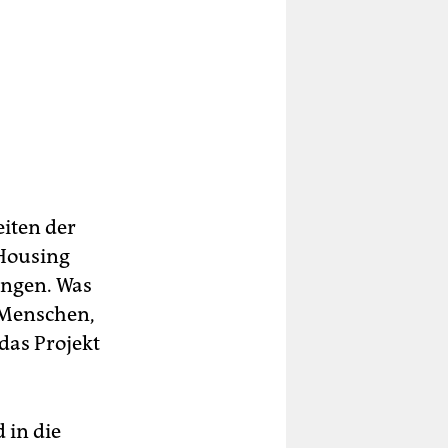
eiten der
 Housing
ingen. Was
 Menschen,
das Projekt
 in die