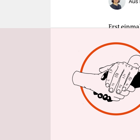
Aus
epaper login
Erst einma
Thema
„Ho
rot-grünen
Housing-Fi
Housing Fi
Vorbedingu
sehr viele
Probleme wi
erfolgreich
Wohnung v