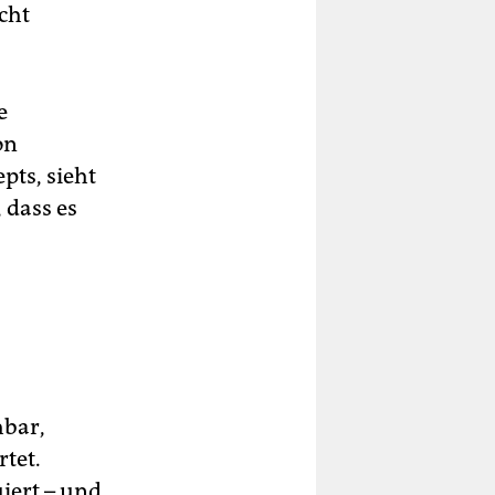
icht
e
on
pts, sieht
 dass es
hbar,
rtet.
iert – und