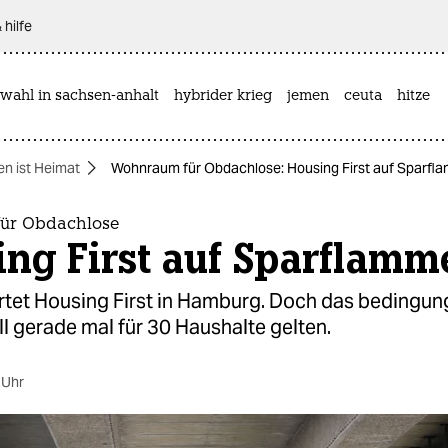
 hilfe
wahl in sachsen-anhalt
hybrider krieg
jemen
ceuta
hitze
n ist Heimat
Wohnraum für Obdachlose: Housing First auf Sparfl
ür Obdachlose
ng First auf Sparflamm
artet Housing First in Hamburg. Doch das bedingun
l gerade mal für 30 Haushalte gelten.
 Uhr