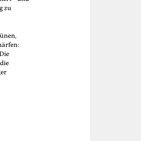
g zu
rünen,
härfen:
 Die
die
ger