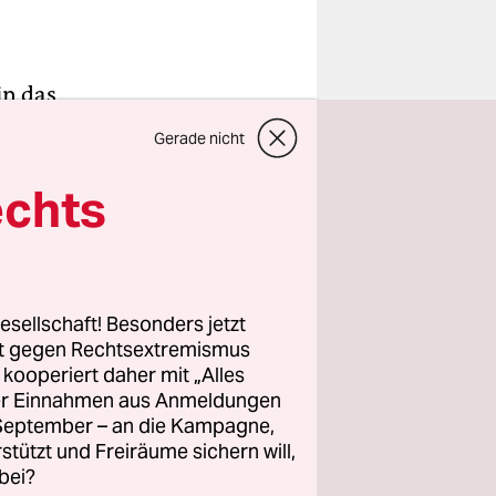
in das
m Jahr im
Gerade nicht
 nun ein
det.
echts
, dass für
andere
esellschaft! Besonders jetzt
rt gegen Rechtsextremismus
ss etwa ein
z kooperiert daher mit „Alles
ne
ller Einnahmen aus Anmeldungen
. September – an die Kampagne,
rstützt und Freiräume sichern will,
bei?