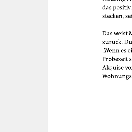
das positiv
stecken, se
Das weist 
zurück. Du
„Wenn es ei
Probezeit 
Akquise v
Wohnungsma