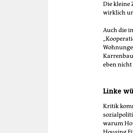
Die kleine 
wirklich u
Auch die i
„Kooperati
Wohnungen 
Karrenbauer
eben nicht
Linke wü
Kritik kom
sozialpolit
warum Hou
Housing Fi