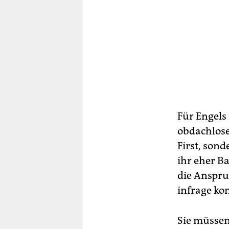
Für Engels 
obdachlose
First, son
ihr eher B
die Anspru
infrage k
Sie müssen 