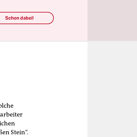
Schon dabei!
olche
arbeiter
lichen
en Stein“.