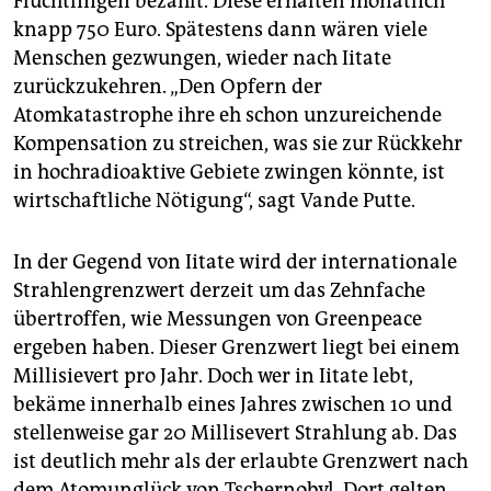
Flüchtlingen bezahlt. Diese erhalten monatlich
knapp 750 Euro. Spätestens dann wären viele
Menschen gezwungen, wieder nach Iitate
zurückzukehren. „Den Opfern der
Atomkatastrophe ihre eh schon unzureichende
Kompensation zu streichen, was sie zur Rückkehr
in hochradioaktive Gebiete zwingen könnte, ist
wirtschaftliche Nötigung“, sagt Vande Putte.
In der Gegend von Iitate wird der internationale
Strahlengrenzwert derzeit um das Zehnfache
übertroffen, wie Messungen von Greenpeace
ergeben haben. Dieser Grenzwert liegt bei einem
Millisievert pro Jahr. Doch wer in Iitate lebt,
bekäme innerhalb eines Jahres zwischen 10 und
stellenweise gar 20 Millisevert Strahlung ab. Das
ist deutlich mehr als der erlaubte Grenzwert nach
dem Atomunglück von Tschernobyl. Dort gelten