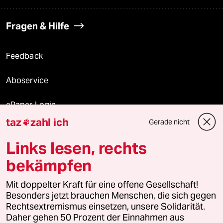
Fragen & Hilfe
Feedback
Aboservice
ePaper Login
taz
zahl ich
Gerade nicht

Downloads für Abonnierende
Links lesen, rechts
bekämpfen
© 2026 taz Verlags und Vertriebs GmbH
Mit doppelter Kraft für eine offene Gesellschaft!
Alle Rechte vorbehalten. Bei rechtlichen Fragen oder für Genehmigungen
wenden Sie sich bitte an
lizenzen@taz.de
Besonders jetzt brauchen Menschen, die sich gegen
Rechtsextremismus einsetzen, unsere Solidarität.
Daher gehen 50 Prozent der Einnahmen aus
Feedback
Redaktionsstatut
Kommune-Richtlinien
KI-