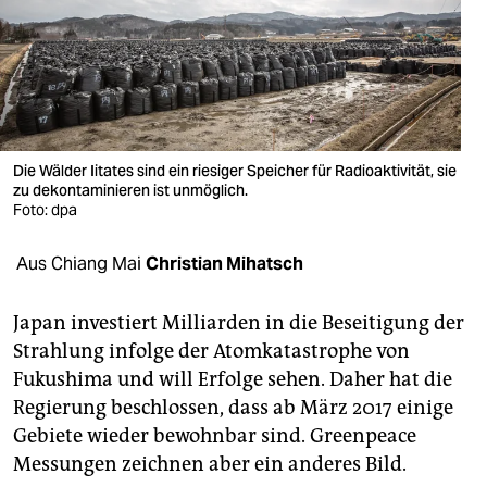
berlin
nord
wahrheit
verlag
Die Wälder Iitates sind ein riesiger Speicher für Radioaktivität, sie
verlag
zu dekontaminieren ist unmöglich.
Foto: dpa
veranstaltungen
Aus Chiang Mai
Christian Mihatsch
shop
fragen & hilfe
Japan investiert Milliarden in die Beseitigung der
Strahlung infolge der Atomkatastrophe von
unterstützen
Fukushima und will Erfolge sehen. Daher hat die
abo
Regierung beschlossen, dass ab März 2017 einige
Gebiete wieder bewohnbar sind. Greenpeace
genossenschaft
Messungen zeichnen aber ein anderes Bild.