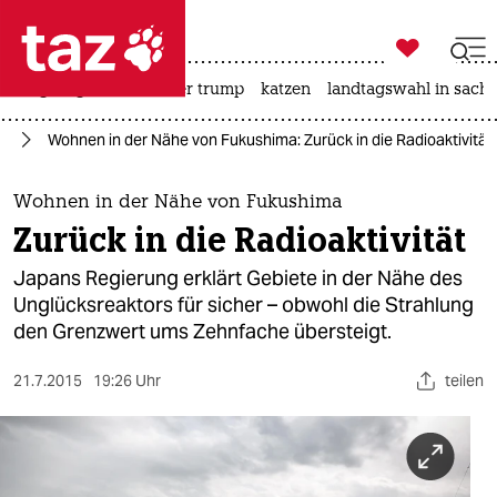

taz zahl ich
bergsteigen
usa unter trump
katzen
landtagswahl in sachs

taz zahl ich
ie
Wohnen in der Nähe von Fukushima: Zurück in die Radioaktivität
taz zahl ich
themen
Wohnen in der Nähe von Fukushima
Zurück in die Radioaktivität
politik
Japans Regierung erklärt Gebiete in der Nähe des
öko
Unglücksreaktors für sicher – obwohl die Strahlung
den Grenzwert ums Zehnfache übersteigt.
gesellschaft
21.7.2015
19:26 Uhr
teilen
kultur
sport