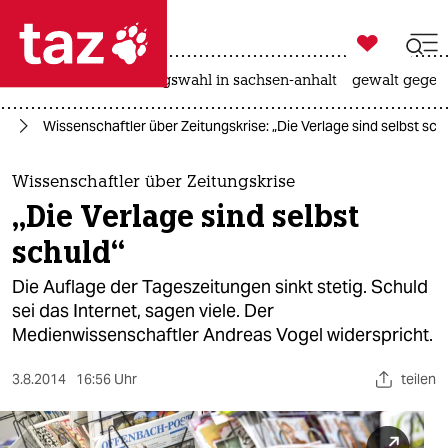

taz zahl ich
hitze
surfen
landtagswahl in sachsen-anhalt
gewalt gegen

taz zahl ich
se
Wissenschaftler über Zeitungskrise: „Die Verlage sind selbst sch
taz zahl ich
themen
Wissenschaftler über Zeitungskrise
„Die Verlage sind selbst
politik
schuld“
öko
Die Auflage der Tageszeitungen sinkt stetig. Schuld
sei das Internet, sagen viele. Der
gesellschaft
Medienwissenschaftler Andreas Vogel widerspricht.
kultur
3.8.2014
16:56 Uhr
teilen
sport