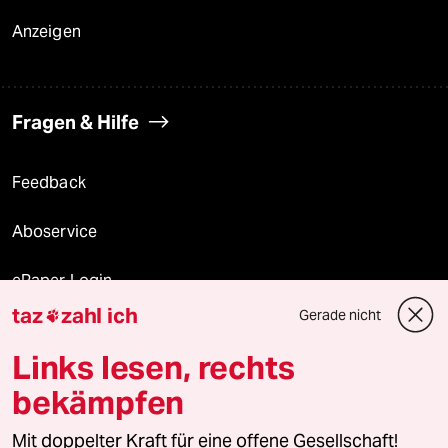
Anzeigen
Fragen & Hilfe
Feedback
Aboservice
ePaper Login
taz
zahl ich
Gerade nicht

Downloads für Abonnierende
Links lesen, rechts
bekämpfen
© 2026 taz Verlags und Vertriebs GmbH
Mit doppelter Kraft für eine offene Gesellschaft!
Alle Rechte vorbehalten. Bei rechtlichen Fragen oder für Genehmigungen