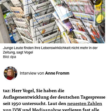
berlin
nord
wahrheit
verlag
verlag
Junge Leute finden ihre Lebenswirklichkeit nicht mehr in der
Zeitung, sagt Vogel
veranstaltungen
Bild: dpa
shop
fragen & hilfe
Interview von
Anne Fromm
unterstützen
taz: Herr Vogel, Sie haben die
abo
Auflagenentwicklung der deutschen Tagespresse
genossenschaft
seit 1950 untersucht. Laut den
neuesten Zahlen
von IVW
und
Mediaanalyse
verlieren fast alle