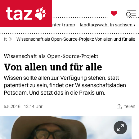

taz zahl ich
nahost-konflikt
usa unter trump
landtagswahl in sachsen-an

taz zahl ich
haft
Wissenschaft als Open-Source-Projekt: Von allen und für alle
taz zahl ich
themen
Wissenschaft als Open-Source-Projekt
Von allen und für alle
politik
Wissen sollte allen zur Verfügung stehen, statt
öko
patentiert zu sein, findet der Wissenschaftsladen
Potsdam. Und setzt das in die Praxis um.
gesellschaft
5.5.2016
12:14 Uhr
teilen
kultur
sport