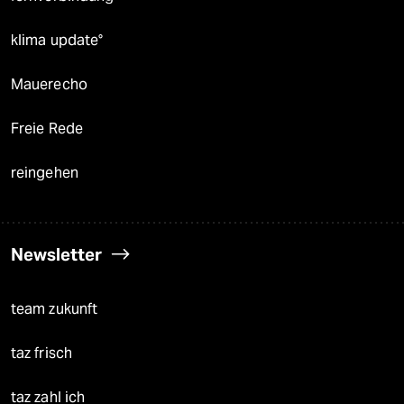
klima update°
Mauerecho
Freie Rede
reingehen
Newsletter
team zukunft
taz frisch
taz zahl ich