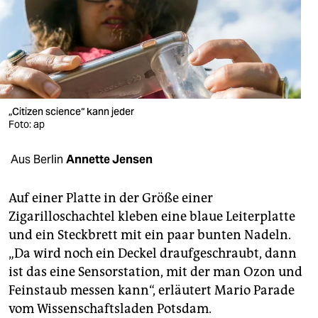
berlin
nord
wahrheit
verlag
„Citizen science“ kann jeder
verlag
Foto: ap
veranstaltungen
Aus Berlin
Annette Jensen
shop
Auf einer Platte in der Größe einer
fragen & hilfe
Zigarilloschachtel kleben eine blaue Leiterplatte
und ein Steckbrett mit ein paar bunten Nadeln.
unterstützen
„Da wird noch ein Deckel draufgeschraubt, dann
abo
ist das eine Sensorstation, mit der man Ozon und
Feinstaub messen kann“, erläutert Mario Parade
genossenschaft
vom Wissenschaftsladen Potsdam.