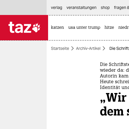
hautnavigation anspringen
hauptinhalt anspringen
footer anspringen
verlag
veranstaltungen
shop
fragen &
katzen
usa unter trump
hitze
nied

taz zahl ich
taz zahl ich
Startseite
Archiv-Artikel
Die Schrif
themen
politik
Die Schrifts
wieder da: d
Autorin kam
öko
Heute schrei
Identität u
gesellschaft
„Wir 
kultur
dem 
sport