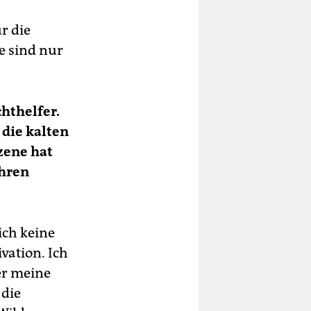
r die
e sind nur
chthelfer.
die kalten
zene hat
Ihren
ich keine
vation. Ich
er meine
 die