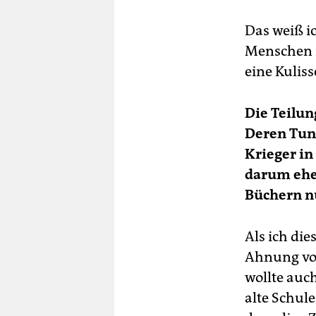
Das weiß i
Menschen i
eine Kuliss
Die Teilun
Deren Tun
Krieger in
darum ehe
Büchern nu
Als ich die
Ahnung von
wollte auc
alte Schul