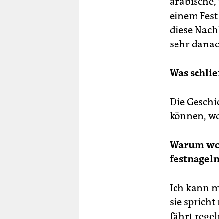
arabische, 
einem Fest
diese Nach
sehr danac
Was schlie
Die Geschic
können, wo
Warum wol
festnageln
Ich kann mi
sie spricht
fährt rege