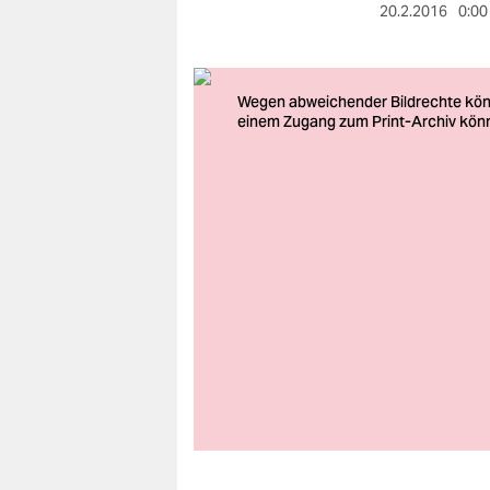
berlin
20.2.2016
0:00
nord
wahrheit
verlag
verlag
veranstaltungen
shop
fragen & hilfe
unterstützen
abo
genossenschaft