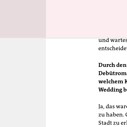
sehe immer
Westberlin.
einen poln
nach Polen
und wartes
entscheidet
Durch den
Debütrom
welchem Ke
Wedding b
Ja, das wa
zu haben. 
Stadt zu e