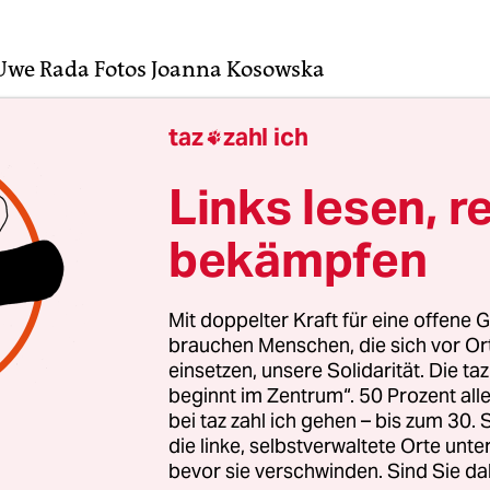
Uwe Rada
Fotos
Joanna Kosowska
Parys, wenn Sie in Berlin am Bahnhof Friedrich
taz
zahl ich

ehen Sie dann eine großstädtische Szene? Oder
Links lesen, r
ränenpalast aus der Zeit der Teilung?
bekämpfen
 Parys:
Wenn ich südlich der S-Bahn stehe, sehe 
erne Stadt. Wenn ich vor dem Tränenpalast stehe, 
Mit doppelter Kraft für eine offene G
r da. Das ist zwar heute eine Gedenkstätte. Aber es
brauchen Menschen, die sich vor O
ruhig zu bleiben.
einsetzen, unsere Solidarität. Die ta
beginnt im Zentrum“. 50 Prozent a
bei taz zahl ich gehen – bis zum 30
die linke, selbstverwaltete Orte unte
bevor sie verschwinden. Sind Sie da
ilweise immer noch so aussieht, wie es damals au