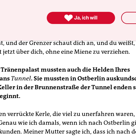
 noch die Schlangen vor der Abfertigung. Die Sch
 Transitreisende. Letzteres betraf mich, weil ich

Ja, ich will
ischen Konsularpass hatte, um über Ostberlin u
 fahren zu können. Und dann die Kabinen, wo du
t, und der Grenzer schaut dich an, und du weißt,
 jetzt über dich, ohne eine Miene zu verziehen.
 Tränenpalast mussten auch die Helden Ihres
ans
Tunnel
. Sie mussten in Ostberlin auskundsc
ller in der Brunnenstraße der Tunnel enden so
eginnt.
ren verrückte Kerle, die viel zu unerfahren waren
Genau wie ich damals, wenn ich nach Ostberlin g
rkunden. Meiner Mutter sagte ich, dass ich nach d