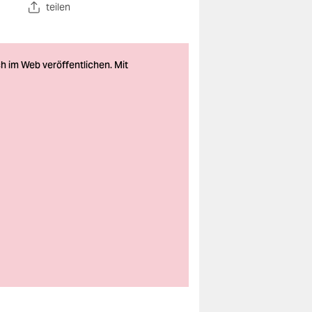
teilen
Magdalena Parys
weiß nicht genau,
warum sie lieber über
die Zeit der Teilung
schreibt als über den
Mauerfall. „Bei mir ist
alles sehr intuitiv“,
sagt sie. Und dieser
Ort, der Tränenpalast,
weckt viele
Erinnerungen