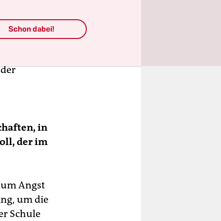
ilder:
 damals
Schon dabei!
nd die DDR
 stehst
 der
haften, in
ll, der im
, um Angst
ing, um die
er Schule