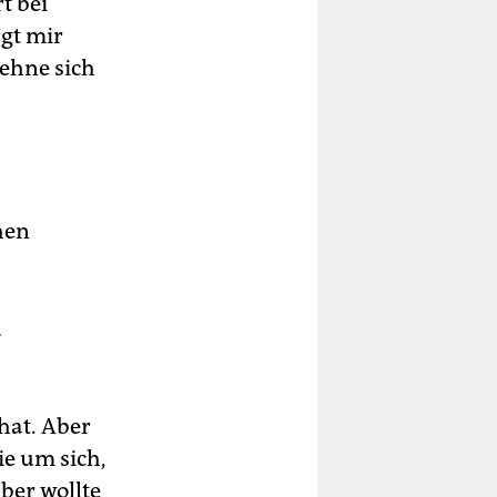
t bei
agt mir
ehne sich
hen
d
 hat. Aber
ie um sich,
ber wollte