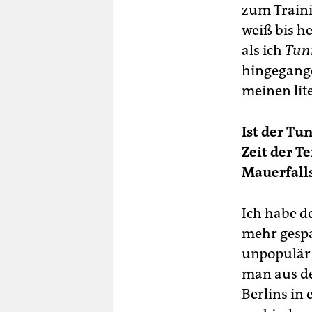
zum Trainin
weiß bis he
als ich
Tun
hingegange
meinen lit
Ist der Tun
Zeit der T
Mauerfall
Ich habe d
mehr gespal
unpopulär 
man aus d
Berlins in 