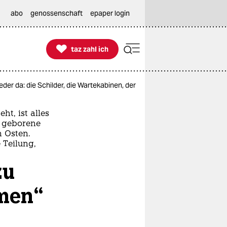
abo
genossenschaft
epaper login

taz zahl ich
taz zahl ich
wieder da: die Schilder, die Wartekabinen, der Grenzer. Die in Polen ge
t, ist alles
n geborene
 Osten.
 Teilung,
zu
men“