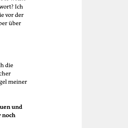
wort? Ich
e vor der
ber über
h die
cher
egel meiner
auen und
r noch