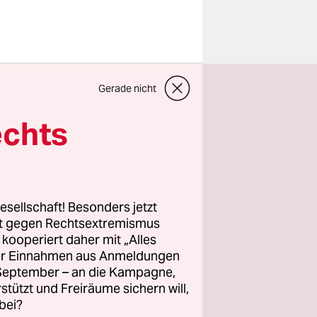
straße
Gerade nicht
 immer
echts
ich die
ist sofort
esellschaft! Besonders jetzt
 fällt mir
rt gegen Rechtsextremismus
z kooperiert daher mit „Alles
ller Einnahmen aus Anmeldungen
. September – an die Kampagne,
rstützt und Freiräume sichern will,
bei?
ssah. Ich