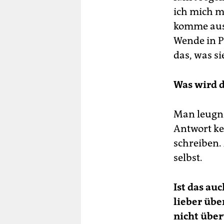
ich mich m
komme aus 
Wende in P
das, was s
Was wird 
Man leugne
Antwort ke
schreiben. 
selbst.
Ist das a
lieber übe
nicht übe