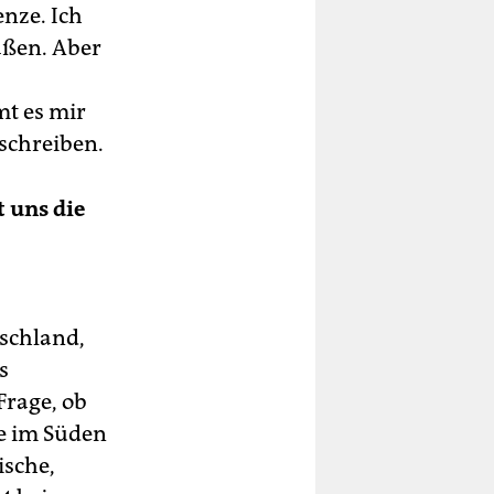
enze. Ich
raßen. Aber
mt es mir
schreiben.
t uns die
tschland,
s
Frage, ob
e im Süden
ische,