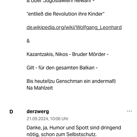
& Über Jugoslawien! Newahr -
“entließ die Revolution ihre Kinder“
de.wikipedia.org/wiki/Wolfgang_Leonhard
&
Kazantzakis, Nikos - Bruder Mörder -
Gilt - für den gesamten Balkan -
Bis heute!(zu Genschman ein andermal!)
Na Mahlzeit
derzwerg
D
21.09.2024
,
10:06 Uhr
Danke, ja, Humor und Spott sind dringend
nötig, schon zum Selbstschutz.