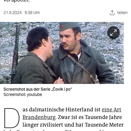
berlin
nord
21.9.2024
9:38 Uhr
teilen
wahrheit
verlag
verlag
veranstaltungen
shop
fragen & hilfe
Screenshot aus der Serie „Čovik i po“
Screenshot: youtube
unterstützen
D
abo
as dalmatinische Hinterland ist
eine Art
Brandenburg
. Zwar ist es Tausende Jahre
genossenschaft
länger zivilisiert und hat Tausende Meter