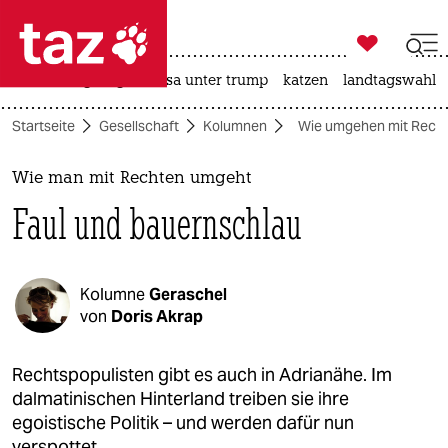

taz zahl ich
hitze
bergsteigen
usa unter trump
katzen
landtagswahl i

taz zahl ich
Startseite
Gesellschaft
Kolumnen
Wie umgehen mit Rech
taz zahl ich
themen
Wie man mit Rechten umgeht
Faul und bauernschlau
politik
öko
Kolumne
Geraschel
gesellschaft
von
Doris Akrap
kultur
Rechtspopulisten gibt es auch in Adrianähe. Im
dalmatinischen Hinterland treiben sie ihre
sport
egoistische Politik – und werden dafür nun
verspottet.