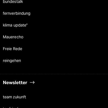
bundestalk
fernverbindung
klima update°
Mauerecho
Freie Rede
reingehen
Newsletter
team zukunft