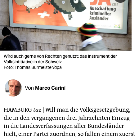
berlin
nord
wahrheit
verlag
verlag
Wird auch gerne von Rechten genutzt: das Instrument der
Volksintitiative in der Schweiz.
veranstaltungen
Foto: Thomas Burmeister/dpa
shop
Von
Marco Carini
fragen & hilfe
unterstützen
HAMBURG
taz
| Will man die Volksgesetzgebung,
abo
die in den vergangenen drei Jahrzehnten Einzug
in die Landesverfassungen aller Bundesländer
genossenschaft
hielt, einer Partei zuordnen, so fallen einem zuerst