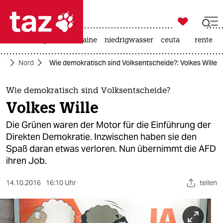

taz zahl ich
hitze
krieg in der ukraine
niedrigwasser
ceuta
rente

taz zahl ich
ite
Nord
Wie demokratisch sind Volksentscheide?: Volkes Wille
taz zahl ich
themen
Wie demokratisch sind Volksentscheide?
Volkes Wille
politik
Die Grünen waren der Motor für die Einführung der
öko
Direkten Demokratie. Inzwischen haben sie den
Spaß daran etwas verloren. Nun übernimmt die AFD
gesellschaft
ihren Job.
kultur
14.10.2016
16:10 Uhr
teilen
sport