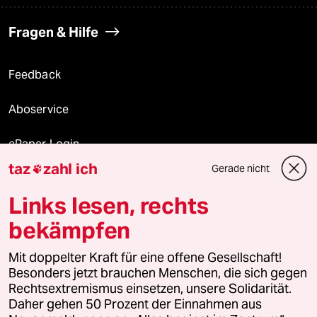
Fragen & Hilfe
Feedback
Aboservice
ePaper Login
taz
zahl ich
Gerade nicht

Downloads für Abonnierende
Links lesen, rechts
bekämpfen
© 2026 taz Verlags und Vertriebs GmbH
Mit doppelter Kraft für eine offene Gesellschaft!
Alle Rechte vorbehalten. Bei rechtlichen Fragen oder für Genehmigungen
wenden Sie sich bitte an
lizenzen@taz.de
Besonders jetzt brauchen Menschen, die sich gegen
Rechtsextremismus einsetzen, unsere Solidarität.
Daher gehen 50 Prozent der Einnahmen aus
Feedback
Redaktionsstatut
Kommune-Richtlinien
KI-