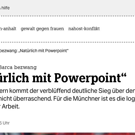
 hilfe
n-anhalt
gewalt gegen frauen
nahost-konflikt
bezwang: „Natürlich mit Powerpoint“
 Barca bezwang
rlich mit Powerpoint“
yern kommt der verblüffend deutliche Sieg über de
icht überraschend. Für die Münchner ist es die lo
 Arbeit.
5 Uhr