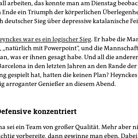
ll arbeiten, das konnte man am Dienstag beobac
 Ende ein Triumph der körperlichen Überlegenhei
ch deutscher Sieg über depressive katalanische Fe
eynckes war es ein logischer Sieg
. Er habe die Ma
t, „natürlich mit Powerpoint“, und die Mannschaft
tan, was er ihnen gesagt habe. Und all die andere
 Barcelona in den letzten Jahren an den Rande der
ng gespielt hat, hatten die keinen Plan? Heynckes
g arroganter Genießer an diesem Abend.
Defensive konzentriert
ona sei ein Team von großer Qualität. Mehr aber n
ichtig vorbereite, dann gewinne man eben. Dabei