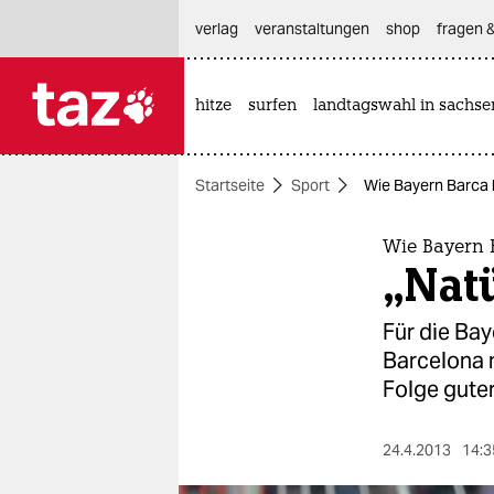
hautnavigation anspringen
hauptinhalt anspringen
footer anspringen
verlag
veranstaltungen
shop
fragen &
hitze
surfen
landtagswahl in sachse

taz zahl ich
taz zahl ich
Startseite
Sport
Wie Bayern Barca 
themen
politik
Wie Bayern
„Natü
öko
Für die Ba
gesellschaft
Barcelona n
Folge guter
kultur
sport
24.4.2013
14:3