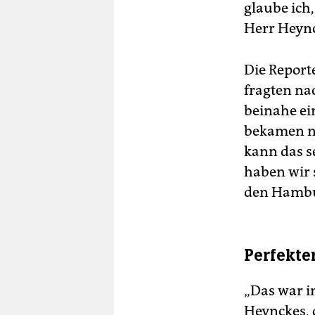
glaube ich
Herr Heync
Die Report
fragten na
beinahe ein
bekamen nic
kann das s
haben wir 
den Hambu
Perfekte
„Das war i
Heynckes, 