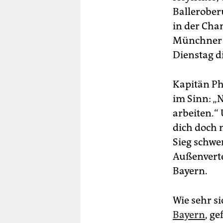
Ballerober
in der Cha
Münchner a
Dienstag di
Kapitän Ph
im Sinn: „
arbeiten.“
dich doch 
Sieg schwe
Außenvertei
Bayern.
Wie sehr s
Bayern
, ge