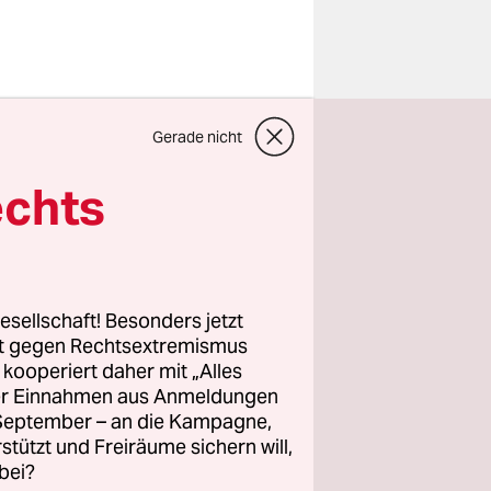
 Thomas
Gerade nicht
en in große
pieler
echts
 mit
elona.
esellschaft! Besonders jetzt
ls müssten
rt gegen Rechtsextremismus
z kooperiert daher mit „Alles
n, weiter
ller Einnahmen aus Anmeldungen
eben hatte.
. September – an die Kampagne,
tunden
rstützt und Freiräume sichern will,
bei?