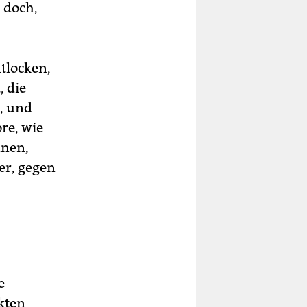
 doch,
tlocken,
, die
t, und
re, wie
nnen,
er, gegen
e
kten