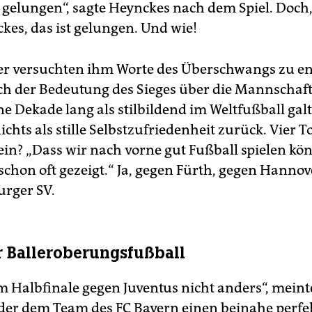
, gelungen“, sagte Heynckes nach dem Spiel. Doch,
kes, das ist gelungen. Und wie!
er versuchten ihm Worte des Überschwangs zu en
ch der Bedeutung des Sieges über die Mannschaft
e Dekade lang als stilbildend im Weltfußball gal
hts als stille Selbstzufriedenheit zurück. Vier To
ein? „Dass wir nach vorne gut Fußball spielen kö
schon oft gezeigt.“ Ja, gegen Fürth, gegen Hannov
rger SV.
r Balleroberungsfußball
m Halbfinale gegen Juventus nicht anders“, meint
der dem Team des FC Bayern einen beinahe perfe