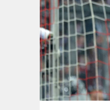
berlin
nord
wahrheit
verlag
verlag
veranstaltungen
shop
fragen & hilfe
unterstützen
abo
genossenschaft