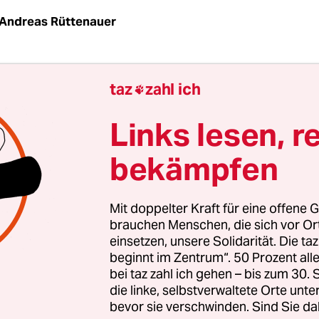
Andreas Rüttenauer
N
taz
| „Wahnsinn“ war es für Arjen Robben, und
taz
zahl ich

 sich selbst „geil“. Die beiden Fußballer versucht
ssen, was sie gerade erlebt hatten. Die anderen S
Links lesen, r
laublichen FC Bayern München taten sich schwer
bekämpfen
rücken der Freude
nach diesem irren 4:0 im
inspiel
der Champions League gegen den FC Barc
Mit doppelter Kraft für eine offene G
lten sich noch eine Stunde nach dem Abpfiff so, a
brauchen Menschen, die sich vor O
einsetzen, unsere Solidarität. Die ta
undenlang weiterspielen, sich weiter konzentriere
beginnt im Zentrum“. 50 Prozent a
eiten, den ihnen ihr Trainer mit in das Spiel geg
bei taz zahl ich gehen – bis zum 30
rkten so, als würden sie wirklich noch ein paar S
die linke, selbstverwaltete Orte unte
bevor sie verschwinden. Sind Sie da
len können, weiterrennen, weiterwerkeln.