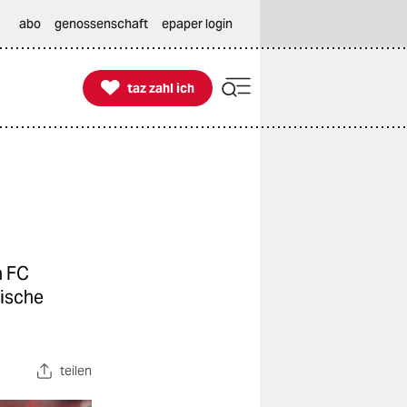
abo
genossenschaft
epaper login

taz zahl ich
taz zahl ich
n FC
gische
teilen