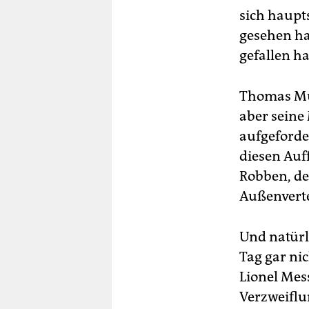
sich haupts
gesehen ha
gefallen h
Thomas Mül
aber seine
aufgeforde
diesen Au
Robben, de
Außenverte
Und natürli
Tag gar ni
Lionel Mess
Verzweiflun