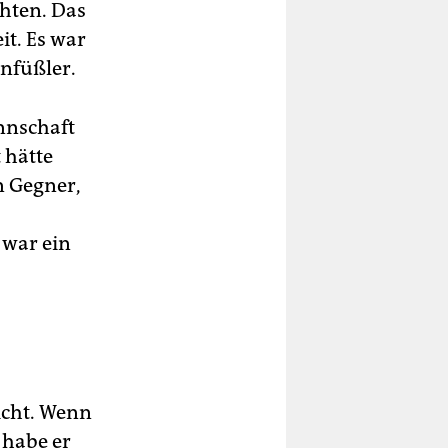
hten. Das
t. Es war
infüßler.
nnschaft
 hätte
n Gegner,
 war ein
icht. Wenn
 habe er