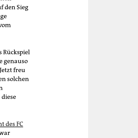
f den Sieg
ige
 vom
s Rückspiel
ve genauso
etzt freu
en solchen
n
 diese
t des FC
 war