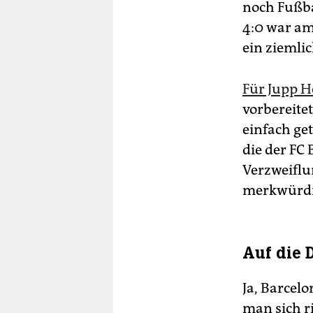
noch Fußba
4:0 war am
ein ziemli
Für Jupp H
vorbereite
einfach ge
die der FC
Verzweiflu
merkwürdi
Auf die 
Ja, Barcel
man sich r