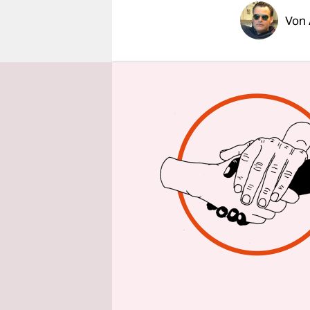
epaper login
Von
MÜNCHE
Müller fand
Worte zu fa
dieses ung
Kraftausd
Halbfinalh
Sie verhie
sie noch st
am Plan arb
Und sie wi
weiterspie