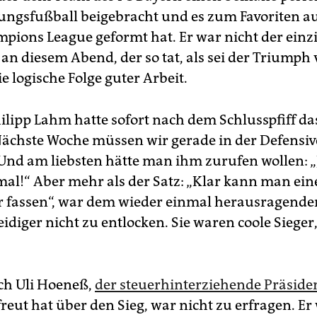
ungsfußball beigebracht und es zum Favoriten au
mpions League geformt hat. Er war nicht der einz
n diesem Abend, der so tat, als sei der Triumph
e logische Folge guter Arbeit.
ilipp Lahm hatte sofort nach dem Schlusspfiff da
Nächste Woche müssen wir gerade in der Defensi
 Und am liebsten hätte man ihm zurufen wollen: „J
mal!“ Aber mehr als der Satz: „Klar kann man ein
r fassen“, war dem wieder einmal herausragende
diger nicht zu entlocken. Sie waren coole Sieger,
ich Uli Hoeneß,
der steuerhinterziehende Präsiden
freut hat über den Sieg, war nicht zu erfragen. Er