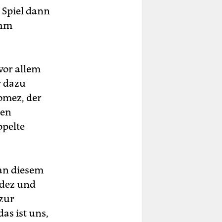
m Spiel dann
ihm
vor allem
r dazu
Gomez, der
jen
ppelte
 an diesem
ndez und
 zur
as ist uns,