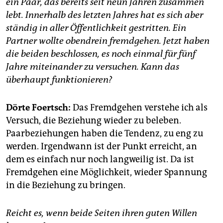
berlin
ein Paar, das bereits seit neun Jahren zusammen
lebt. Innerhalb des letzten Jahres hat es sich aber
nord
ständig in aller Öffentlichkeit gestritten. Ein
Partner wollte obendrein fremdgehen. Jetzt haben
wahrheit
die beiden beschlossen, es noch einmal für fünf
verlag
Jahre miteinander zu versuchen. Kann das
überhaupt funktionieren?
verlag
veranstaltungen
Dörte Foertsch:
Das Fremdgehen verstehe ich als
Versuch, die Beziehung wieder zu beleben.
shop
Paarbeziehungen haben die Tendenz, zu eng zu
fragen & hilfe
werden. Irgendwann ist der Punkt erreicht, an
dem es einfach nur noch langweilig ist. Da ist
unterstützen
Fremdgehen eine Möglichkeit, wieder Spannung
in die Beziehung zu bringen.
abo
genossenschaft
Reicht es, wenn beide Seiten ihren guten Willen