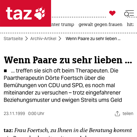

taz zahl ich
nahost-konflikt
usa unter trump
gewalt gegen frauen
hitze

taz zahl ich
Startseite
Archiv-Artikel
Wenn Paare zu sehr lieben ...
taz zahl ich
themen
Wenn Paare zu sehr lieben ...
politik
■ ... treffen sie sich oft beim Therapeuten. Die
Paartherapeutin Dörte Foertsch über die
öko
Bemühungen von CDU und SPD, es noch mal
miteinander zu versuchen – trotz eingefahrener
gesellschaft
Beziehungsmuster und ewigen Streits ums Geld
kultur
23.11.1999
0:00 Uhr
teilen
sport
taz:
Frau Foertsch, zu Ihnen in die Beratung kommt