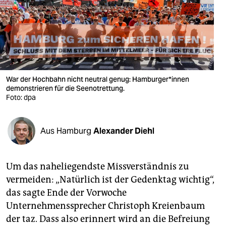
berlin
nord
wahrheit
verlag
War der Hochbahn nicht neutral genug: Hamburger*innen
verlag
demonstrieren für die Seenotrettung.
Foto: dpa
veranstaltungen
shop
Aus Hamburg
Alexander Diehl
fragen & hilfe
Um das naheliegendste Missverständnis zu
unterstützen
vermeiden: „Natürlich ist der Gedenktag wichtig“,
abo
das sagte Ende der Vorwoche
Unternehmenssprecher Christoph Kreienbaum
genossenschaft
der taz. Dass also erinnert wird an die Befreiung