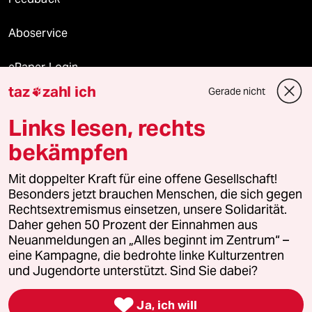
Aboservice
ePaper Login
taz
zahl ich
Gerade nicht

Downloads für Abonnierende
Links lesen, rechts
bekämpfen
© 2026 taz Verlags und Vertriebs GmbH
Alle Rechte vorbehalten. Bei rechtlichen Fragen oder für Genehmigungen
Mit doppelter Kraft für eine offene Gesellschaft!
wenden Sie sich bitte an
lizenzen@taz.de
Besonders jetzt brauchen Menschen, die sich gegen
Rechtsextremismus einsetzen, unsere Solidarität.
Daher gehen 50 Prozent der Einnahmen aus
Feedback
Redaktionsstatut
Kommune-Richtlinien
KI-
Neuanmeldungen an „Alles beginnt im Zentrum“ –
eine Kampagne, die bedrohte linke Kulturzentren
Leitlinie
Informant
Datenschutz
Impressum
AGB
und Jugendorte unterstützt. Sind Sie dabei?
Seitenwende
Einwilligungen widerrufen (Ads)

Ja, ich will