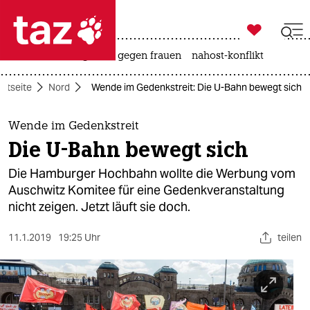

taz zahl ich
hitze
surfen
gewalt gegen frauen
nahost-konflikt

taz zahl ich
artseite
Nord
Wende im Gedenkstreit: Die U-Bahn bewegt sich
taz zahl ich
themen
Wende im Gedenkstreit
Die U-Bahn bewegt sich
politik
Die Hamburger Hochbahn wollte die Werbung vom
öko
Auschwitz Komitee für eine Gedenkveranstaltung
nicht zeigen. Jetzt läuft sie doch.
gesellschaft
11.1.2019
19:25 Uhr
teilen
kultur
sport