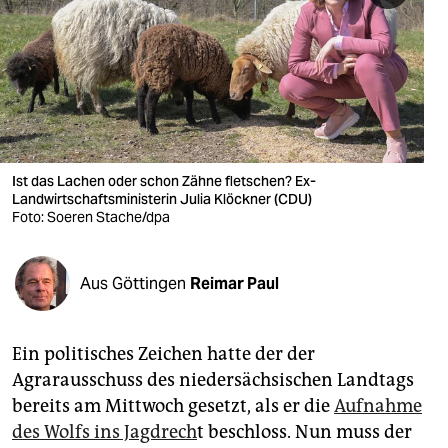
berlin
nord
wahrheit
verlag
verlag
Ist das Lachen oder schon Zähne fletschen? Ex-
Landwirtschaftsministerin Julia Klöckner (CDU)
veranstaltungen
Foto: Soeren Stache/dpa
shop
Aus Göttingen
Reimar Paul
fragen & hilfe
unterstützen
Ein politisches Zeichen hatte der der
abo
Agrarausschuss des niedersächsischen Landtags
bereits am Mittwoch gesetzt, als er die
Aufnahme
genossenschaft
des Wolfs ins Jagdrech
t beschloss. Nun muss der