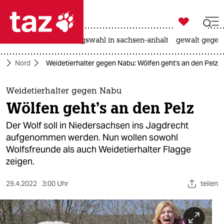

taz zahl ich
hitze
surfen
landtagswahl in sachsen-anhalt
gewalt gegen

taz zahl ich
e
Nord
Weidetierhalter gegen Nabu: Wölfen geht's an den Pelz
taz zahl ich
themen
Weidetierhalter gegen Nabu
Wölfen geht's an den Pelz
politik
Der Wolf soll in Niedersachsen ins Jagdrecht
öko
aufgenommen werden. Nun wollen sowohl
Wolfsfreunde als auch Weidetierhalter Flagge
gesellschaft
zeigen.
kultur
29.4.2022
3:00 Uhr
teilen
sport