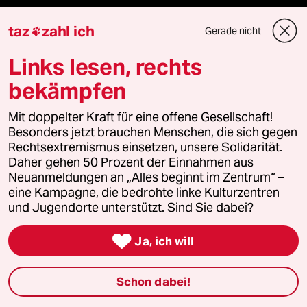
Aboservice
taz
zahl ich
Gerade nicht

ePaper Login
Links lesen, rechts
Downloads für Abonnierende
bekämpfen
Mit doppelter Kraft für eine offene Gesellschaft!
Besonders jetzt brauchen Menschen, die sich gegen
© 2026 taz Verlags und Vertriebs GmbH
Rechtsextremismus einsetzen, unsere Solidarität.
Alle Rechte vorbehalten. Bei rechtlichen Fragen oder für Genehmigungen
Daher gehen 50 Prozent der Einnahmen aus
wenden Sie sich bitte an
lizenzen@taz.de
Neuanmeldungen an „Alles beginnt im Zentrum“ –
eine Kampagne, die bedrohte linke Kulturzentren
und Jugendorte unterstützt. Sind Sie dabei?
Feedback
Redaktionsstatut
Kommune-Richtlinien
KI-

Ja, ich will
Leitlinie
Informant
Datenschutz
Impressum
AGB
Seitenwende
Einwilligungen widerrufen (Ads)
Schon dabei!