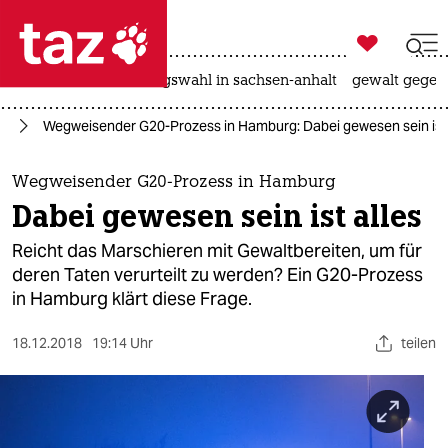

taz zahl ich
hitze
surfen
landtagswahl in sachsen-anhalt
gewalt gegen

taz zahl ich
rg
Wegweisender G20-Prozess in Hamburg: Dabei gewesen sein ist 
taz zahl ich
themen
Wegweisender G20-Prozess in Hamburg
Dabei gewesen sein ist alles
politik
Reicht das Marschieren mit Gewaltbereiten, um für
öko
deren Taten verurteilt zu werden? Ein G20-Prozess
in Hamburg klärt diese Frage.
gesellschaft
18.12.2018
19:14 Uhr
teilen
kultur
sport