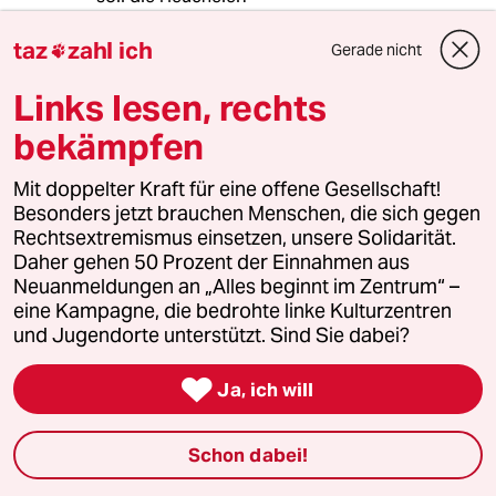
taz
zahl ich
Gerade nicht

chn
C
Links lesen, rechts
19.12.2018
,
12:12 Uhr
bekämpfen
@Januß:
dort war es unterlassene
Mit doppelter Kraft für eine offene Gesellschaft!
hilfeleistung. das ist hier überhaupt
Besonders jetzt brauchen Menschen, die sich gegen
nicht anwendbar, weil ja gar kein
Rechtsextremismus einsetzen, unsere Solidarität.
mensch zu schaden kam.
Daher gehen 50 Prozent der Einnahmen aus
Neuanmeldungen an „Alles beginnt im Zentrum“ –
eine Kampagne, die bedrohte linke Kulturzentren
pitpit pat
und Jugendorte unterstützt. Sind Sie dabei?
19.12.2018
,
07:50 Uhr

Ja, ich will
@Januß:
Wenn ein Mann eine Frau sexuell
belästigt, wird auch noch seine
Schon dabei!
Familie angeklagt, oder was?