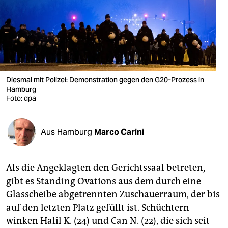
berlin
nord
wahrheit
verlag
Diesmal mit Polizei: Demonstration gegen den G20-Prozess in
verlag
Hamburg
Foto: dpa
veranstaltungen
shop
Aus Hamburg
Marco Carini
fragen & hilfe
Als die Angeklagten den Gerichtssaal betreten,
unterstützen
gibt es Standing Ovations aus dem durch eine
abo
Glasscheibe abgetrennten Zuschauerraum, der bis
auf den letzten Platz gefüllt ist. Schüchtern
genossenschaft
winken Halil K. (24) und Can N. (22), die sich seit