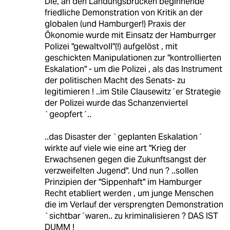
Die, an den Landungsbrücken beginnende
friedliche Demonstration von Kritik an der
globalen (und Hamburger!) Praxis der
Ökonomie wurde mit Einsatz der Hamburrger
Polizei "gewaltvoll"(!) aufgelöst , mit
geschickten Manipulationen zur "kontrollierten
Eskalation" - um die Polizei , als das Instrument
der politischen Macht des Senats- zu
legitimieren ! ..im Stile Clausewitz´er Strategie
der Polizei wurde das Schanzenviertel
`geopfert´..
..das Disaster der `geplanten Eskalation´
wirkte auf viele wie eine art "Krieg der
Erwachsenen gegen die Zukunftsangst der
verzweifelten Jugend". Und nun ? ..sollen
Prinzipien der "Sippenhaft" im Hamburger
Recht etabliert werden , um junge Menschen
die im Verlauf der versprengten Demonstration
`sichtbar´waren.. zu kriminalisieren ? DAS IST
DUMM !