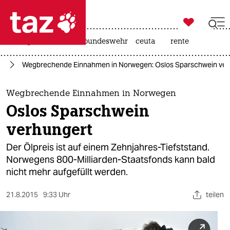

taz zahl ich
niedrigwasser
afd
bundeswehr
ceuta
rente

taz zahl ich
ie
Wegbrechende Einnahmen in Norwegen: Oslos Sparschwein ver
taz zahl ich
themen
Wegbrechende Einnahmen in Norwegen
Oslos Sparschwein
politik
verhungert
öko
Der Ölpreis ist auf einem Zehnjahres-Tiefststand.
Norwegens 800-Milliarden-Staatsfonds kann bald
gesellschaft
nicht mehr aufgefüllt werden.
kultur
21.8.2015
9:33 Uhr
teilen
sport