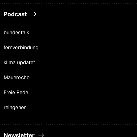
Podcast
bundestalk
fernverbindung
klima update°
Mauerecho
Freie Rede
reingehen
Newsletter