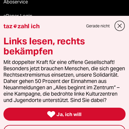
Aboservice
ePaper Login
taz
zahl ich
Gerade nicht

Downloads für Abonnierende
Links lesen, rechts
bekämpfen
© 2026 taz Verlags und Vertriebs GmbH
Alle Rechte vorbehalten. Bei rechtlichen Fragen oder für Genehmigungen
Mit doppelter Kraft für eine offene Gesellschaft!
wenden Sie sich bitte an
lizenzen@taz.de
Besonders jetzt brauchen Menschen, die sich gegen
Rechtsextremismus einsetzen, unsere Solidarität.
Daher gehen 50 Prozent der Einnahmen aus
Feedback
Redaktionsstatut
Kommune-Richtlinien
KI-
Neuanmeldungen an „Alles beginnt im Zentrum“ –
eine Kampagne, die bedrohte linke Kulturzentren
Leitlinie
Informant
Datenschutz
Impressum
AGB
und Jugendorte unterstützt. Sind Sie dabei?
Seitenwende
Einwilligungen widerrufen (Ads)

Ja, ich will