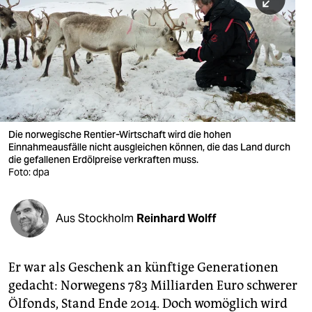
berlin
nord
wahrheit
verlag
verlag
Die norwegische Rentier-Wirtschaft wird die hohen
Einnahmeausfälle nicht ausgleichen können, die das Land durch
veranstaltungen
die gefallenen Erdölpreise verkraften muss.
Foto: dpa
shop
fragen & hilfe
Aus Stockholm
Reinhard Wolff
unterstützen
abo
Er war als Geschenk an künftige Generationen
gedacht: Norwegens 783 Milliarden Euro schwerer
genossenschaft
Ölfonds, Stand Ende 2014. Doch womöglich wird