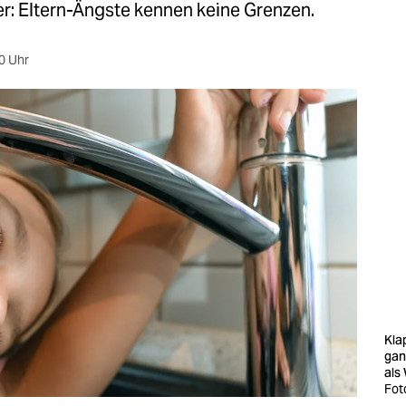
r: Eltern-Ängste kennen keine Grenzen.
0 Uhr
Klap
gan
als
Fot