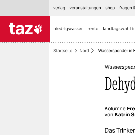
hautnavigation anspringen
hauptinhalt anspringen
footer anspringen
verlag
veranstaltungen
shop
fragen &
niedrigwasser
rente
landtagswahl i

taz zahl ich
taz zahl ich
Startseite
Nord
Wasserspender in 
themen
politik
Wasserspen
Dehyd
öko
gesellschaft
kultur
Kolumne
Fr
von
Katrin 
sport
Das Trinken