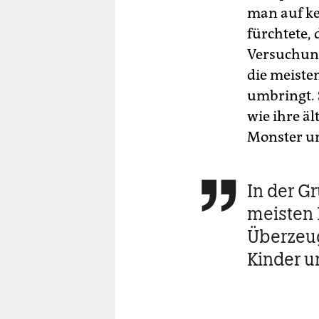
man auf kei
fürchtete,
Versuchung
die meiste
umbringt. 
wie ihre ä
Monster un
In der G

meisten 
Überzeug
Kinder u