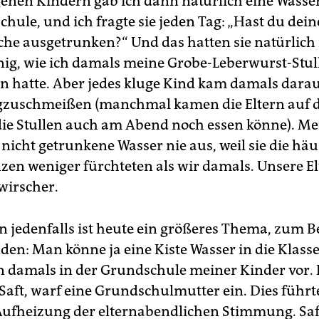
enen Kindern gab ich dann natürlich eine Wasse
Schule, und ich fragte sie jeden Tag: „Hast du dein
che ausgetrunken?“ Und das hatten sie natürlich 
ig, wie ich damals meine Grobe-Leberwurst-Stul
n hatte. Aber jedes kluge Kind kam damals darauf
gzuschmeißen (manchmal kamen die Eltern auf di
ie Stullen auch am Abend noch essen könne). Me
nicht getrunkene Wasser nie aus, weil sie die hä
en weniger fürchteten als wir damals. Unsere E
wirscher.
n jedenfalls ist heute ein größeres Thema, zum Be
en: Man könne ja eine Kiste Wasser in die Klasse 
 damals in der Grundschule meiner Kinder vor. 
 Saft, warf eine Grundschulmutter ein. Dies führt
ufheizung der elternabendlichen Stimmung. Saf