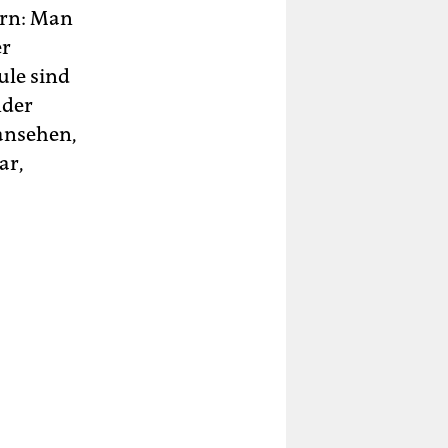
ern: Man
er
ule sind
nder
 ansehen,
ar,