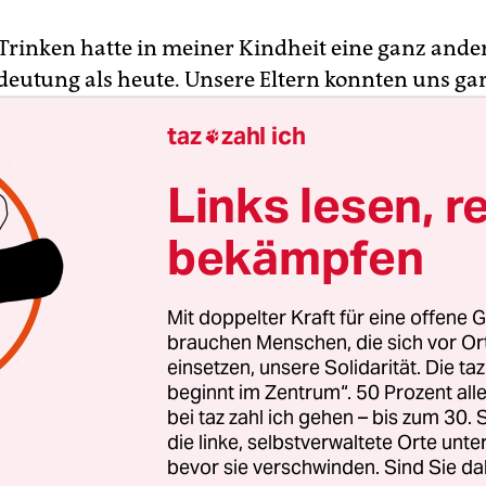
 Trinken hatte in meiner Kindheit eine ganz ande
deutung als heute. Unsere Eltern konnten uns gar
nug ermahnen: Trink nicht so viel! Auch unsere E
taz
zahl ich

 fürchteten oft, wir würden zu viel trinken. Nie
ss ein Kind zu wenig trinken könnte. Jedes Kind h
Links lesen, r
abei, denn die Sorge um das Zu-wenig-Essen, die 
 du deine Stullen aufgegessen?“, fragten die Elter
bekämpfen
nken?“, fragte niemand.
Mit doppelter Kraft für eine offene G
Grund tranken wir auch nicht viel. Wir hielten es
brauchen Menschen, die sich vor O
ir tranken erst, wenn wir innerlich vertrocknet 
einsetzen, unsere Solidarität. Die ta
beginnt im Zentrum“. 50 Prozent a
r auf die Toiletten und hielten unseren Mund an
bei taz zahl ich gehen – bis zum 30
. Ich kannte niemanden, der jemals eine Wasser
die linke, selbstverwaltete Orte unte
 mitgenommen hätte. Nicht einmal zu Hause hatt
bevor sie verschwinden. Sind Sie da