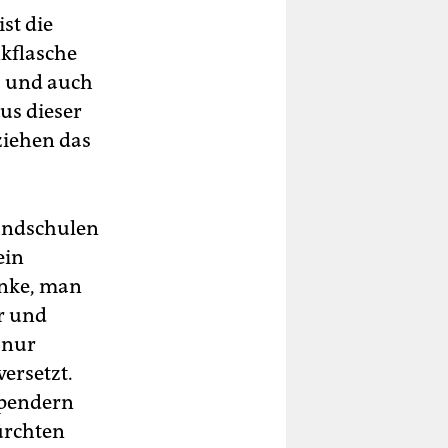
st die
nkflasche
, und auch
us dieser
ziehen das
undschulen
ein
enke, man
r und
 nur
ersetzt.
rspendern
ürchten