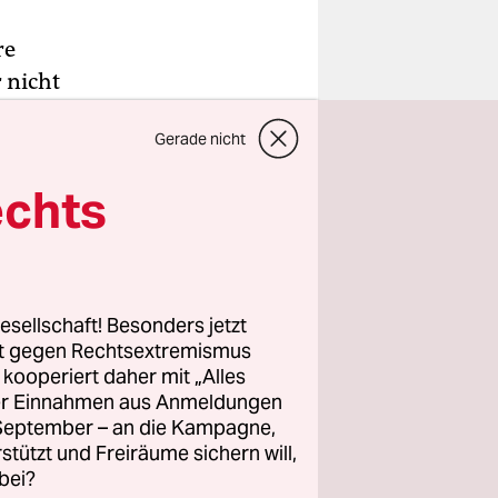
re
 nicht
rzieher
Gerade nicht
mand aber
atte eine
echts
gab es sehr
n. „Hast du
esellschaft! Besonders jetzt
 nicht für
rt gegen Rechtsextremismus
waren. Dann
z kooperiert daher mit „Alles
ller Einnahmen aus Anmeldungen
 den
. September – an die Kampagne,
flasche in
rstützt und Freiräume sichern will,
en wir
bei?