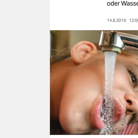
berlin
oder Wasse
nord
14.8.2019
12:0
wahrheit
verlag
verlag
veranstaltungen
shop
fragen & hilfe
unterstützen
abo
genossenschaft