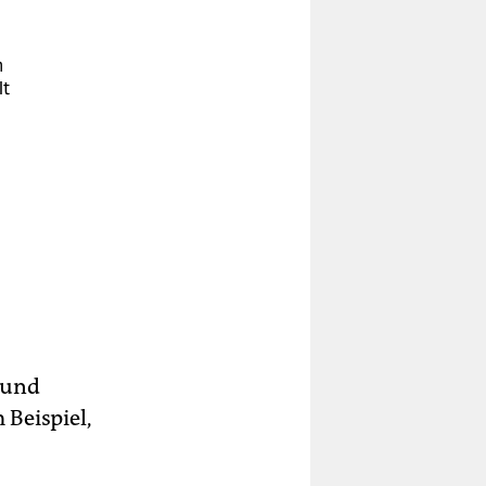
m
lt
 und
Beispiel,