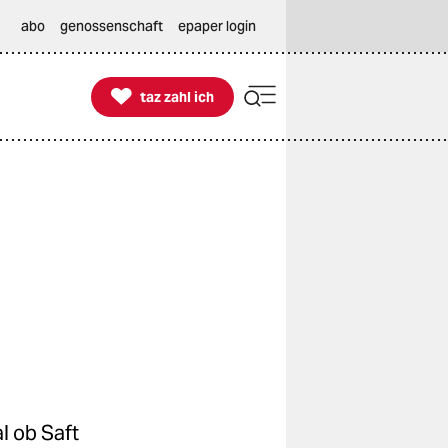
abo
genossenschaft
epaper login

taz zahl ich
taz zahl ich
l ob Saft