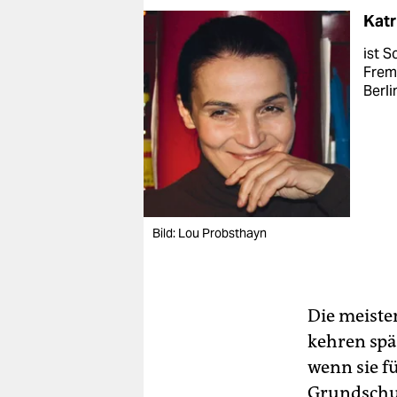
Katr
ist S
Fremd
Berli
Bild: Lou Probsthayn
Die meiste
kehren spä
wenn sie f
Grundschul