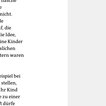
rflasche
e
nicht.
le
, die
e Idee,
ine Kinder
uslichen
ltern waren
ispiel bei
stellen,
Ihr Kind
e zu einer
t dürfe