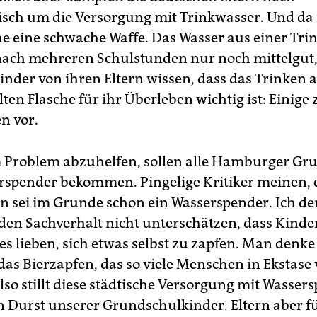
isch um die Versorgung mit Trinkwasser. Und da i
he eine schwache Waffe. Das Wasser aus einer Tri
ach mehreren Schulstunden nur noch mittelgut
inder von ihren Eltern wissen, dass das Trinken a
en Flasche für ihr Überleben wichtig ist: Einige 
n vor.
 Problem abzuhelfen, sollen alle Hamburger Gr
erspender bekommen. Pingelige Kritiker meinen, 
 sei im Grunde schon ein Wasserspender. Ich d
 den Sachverhalt nicht unterschätzen, dass Kinde
s lieben, sich etwas selbst zu zapfen. Man denke
as Bierzapfen, das so viele Menschen in Ekstase v
also stillt diese städtische Versorgung mit Wasse
n Durst unserer Grundschulkinder. Eltern aber f