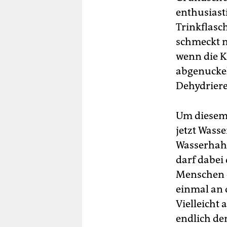
enthusiast
Trinkflasc
schmeckt n
wenn die K
abgenuckelt
Dehydriere
Um diesem
jetzt Wass
Wasserhahn
darf dabei
Menschen e
einmal an d
Vielleicht 
endlich de