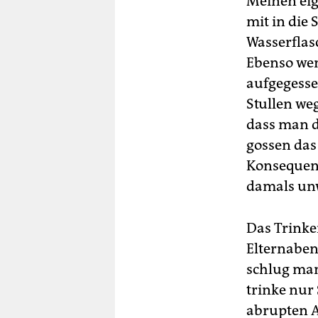
Meinen eig
mit in die 
Wasserflas
Ebenso wen
aufgegesse
Stullen we
dass man d
gossen das 
Konsequenz
damals un
Das Trinke
Elternabend
schlug man
trinke nur
abrupten A