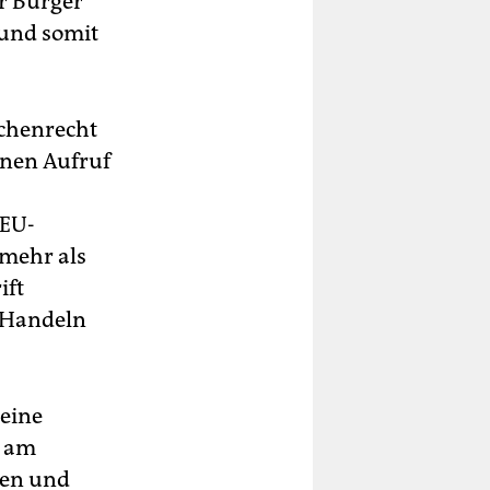
r Bürger
und somit
schenrecht
nen Aufruf
 EU-
 mehr als
ift
m Handeln
 eine
r am
nen und