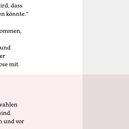
ird, dass
en könnte.“
ekommen,
n und
er
ose mit.
wahlen
sind.
h und vor