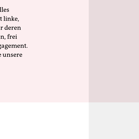
lles
 linke,
ür deren
n, frei
ngagement.
e unsere