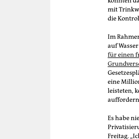
könnten da
mit Trink
die Kontrol
Im Rahmen 
auf Wasser
für einen 
Grundvers
Gesetzespl
eine Milli
leisteten,
auffordern
Es habe ni
Privatisie
Freitag. „