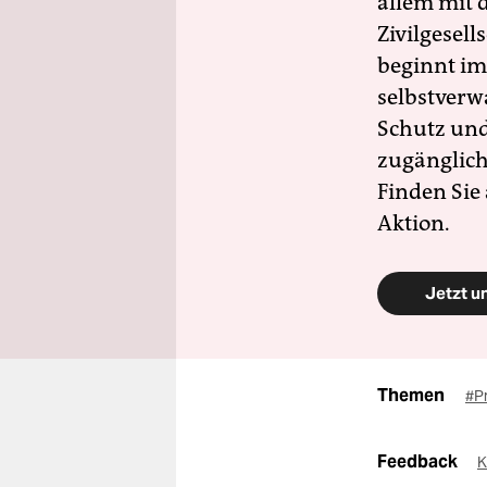
allem mit d
Zivilgesell
beginnt im
selbstverw
Schutz und 
zugänglich
Finden Sie
Aktion.
Jetzt u
Themen
#Pr
Feedback
K