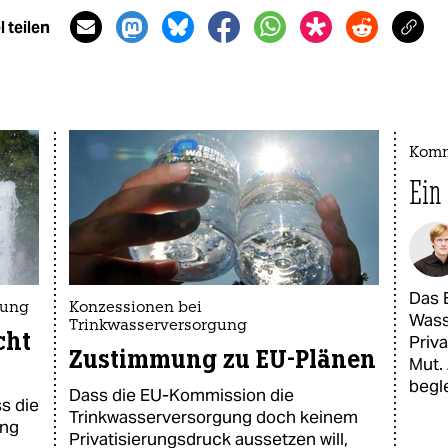
 teilen
Komm
Ein
Das 
rung
Konzessionen bei
Wass
Trinkwasserversorgung
cht
Priv
Zustimmung zu EU-Plänen
Mut.
begle
Dass die EU-Kommission die
ss die
Trinkwasserversorgung doch keinem
ung
Privatisierungsdruck aussetzen will,