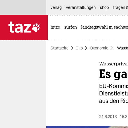
hautnavigation anspringen
hauptinhalt anspringen
footer anspringen
verlag
veranstaltungen
shop
fragen &
hitze
surfen
landtagswahl in sachse

taz zahl ich
taz zahl ich
Startseite
Öko
Ökonomie
Wasser
themen
politik
Wasserprivat
Es ga
öko
EU-Kommiss
gesellschaft
Dienstleis
aus den Ri
kultur
sport
21.6.2013
15:3