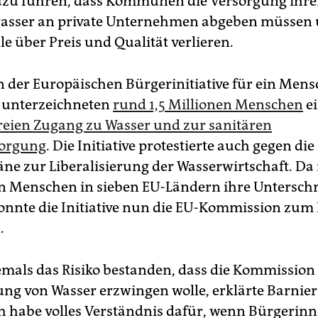
zu führen, dass Kommunen die Versorgung ihre
wasser an private Unternehmen abgeben müssen 
le über Preis und Qualität verlieren.
der Europäischen Bürgerinitiative für ein Men
 unterzeichneten
rund 1,5 Millionen Menschen
ei
freien Zugang zu Wasser und zur sanitären
orgung
. Die Initiative protestierte auch gegen die
äne zur Liberalisierung der Wasserwirtschaft. Da
on Menschen in sieben EU-Ländern ihre Unterschr
 konnte die Initiative nun die EU-Kommission zu
.
emals das Risiko bestanden, dass die Kommission
rung von Wasser erzwingen wolle, erklärte Barnie
Ich habe volles Verständnis dafür, wenn Bürgerin