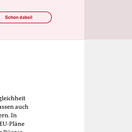
Schon dabei!
leichheit
Kassen auch
ern. In
 EU-Pläne