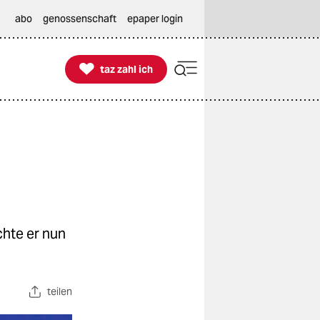
abo
genossenschaft
epaper login

taz zahl ich
taz zahl ich
hte er nun
teilen