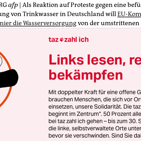
RG
afp
| Als Reaktion auf Proteste gegen eine bef
rung von Trinkwasser in Deutschland will
EU-Kom
nier die Wasserversorgung
von der umstrittenen
srichtlinie ausnehmen. „Obwohl ein solches Risi
taz
zahl ich

aben die Bürgerinnen und Bürger in der Tat dies
ewonnen und ihre Sichtweise zu diesem Thema s
Links lesen, r
ck gebracht“, erklärte Barnier am Freitag in Lu
bekämpfen
äre es meiner Ansicht nach am besten, die
sorgung vom Anwendungsbereich der Konzessions
Mit doppelter Kraft für eine offene G
n.“ Auslöser der Debatte war das Vorhaben Barn
brauchen Menschen, die sich vor O
en EU einheitliche Regeln zur Vergabe von Konz
einsetzen, unsere Solidarität. Die ta
beginnt im Zentrum“. 50 Prozent a
leistungen wie die Wasserversorgung zu schaffen.
bei taz zahl ich gehen – bis zum 30
die linke, selbstverwaltete Orte unte
bevor sie verschwinden. Sind Sie da