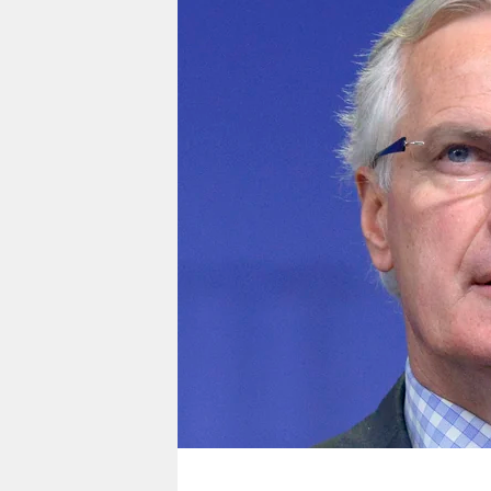
berlin
nord
wahrheit
verlag
verlag
veranstaltungen
shop
fragen & hilfe
unterstützen
abo
genossenschaft