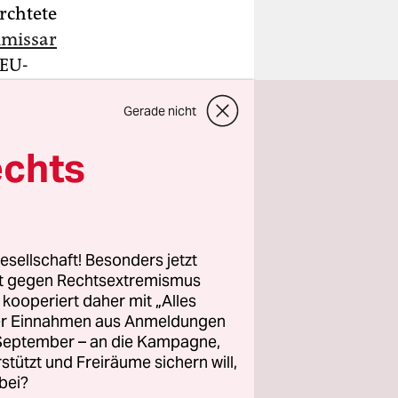
ürchtete
missar
 EU-
ko niemals
Gerade nicht
en
ehr klar
echts
xemburg.
richtlinie
esellschaft! Besonders jetzt
iers, in
rt gegen Rechtsextremismus
essionen
z kooperiert daher mit „Alles
ller Einnahmen aus Anmeldungen
. September – an die Kampagne,
rstützt und Freiräume sichern will,
bei?