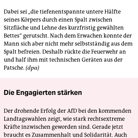
berlin
Dabei sei „die tiefenentspannte untere Hälfte
nord
seines Körpers durch einen Spalt zwischen
wahrheit
Sitzfläche und Lehne des kurzfristig gewählten
Bettes“ gerutscht. Nach dem Erwachen konnte der
verlag
Mann sich aber nicht mehr selbstständig aus dem
Spalt befreien. Deshalb rückte die Feuerwehr an
verlag
und half ihm mit technischen Geräten aus der
veranstaltungen
Patsche.
(dpa)
shop
fragen & hilfe
Die Engagierten stärken
unterstützen
Der drohende Erfolg der AfD bei den kommenden
abo
Landtagswahlen zeigt, wie stark rechtsextreme
Kräfte inzwischen geworden sind. Gerade jetzt
genossenschaft
braucht es Zusammenhalt und Solidarität. Auch