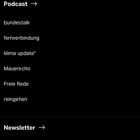
Podcast
bundestalk
fernverbindung
klima update°
Mauerecho
Freie Rede
reingehen
Newsletter