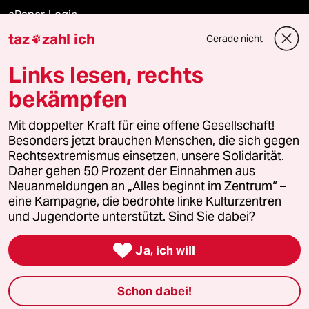
ePaper Login
taz
zahl ich
Gerade nicht

Downloads für Abonnierende
Links lesen, rechts
bekämpfen
© 2026 taz Verlags und Vertriebs GmbH
Mit doppelter Kraft für eine offene Gesellschaft!
Alle Rechte vorbehalten. Bei rechtlichen Fragen oder für Genehmigungen
wenden Sie sich bitte an
lizenzen@taz.de
Besonders jetzt brauchen Menschen, die sich gegen
Rechtsextremismus einsetzen, unsere Solidarität.
Daher gehen 50 Prozent der Einnahmen aus
Feedback
Redaktionsstatut
Kommune-Richtlinien
KI-
Neuanmeldungen an „Alles beginnt im Zentrum“ –
eine Kampagne, die bedrohte linke Kulturzentren
Leitlinie
Informant
Datenschutz
Impressum
AGB
und Jugendorte unterstützt. Sind Sie dabei?
Seitenwende
Einwilligungen widerrufen (Ads)

Ja, ich will
Schon dabei!