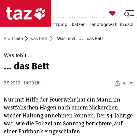

taz zahl ich
bergsteigen
usa unter trump
katzen
landtagswahl in sachs

taz zahl ich
Startseite
was fehlt
Was fehlt …: … das Bett
taz zahl ich
themen
Was fehlt …
… das Bett
politik
öko
8.5.2016
14:39 Uhr
teilen
gesellschaft
Nur mit Hilfe der Feuerwehr hat ein Mann im
westfälischen Hagen nach einem Nickerchen
kultur
wieder Haltung annehmen können. Der 54-Jährige
war, wie die Polizei am Sonntag berichtete, auf
sport
einer Parkbank eingeschlafen.