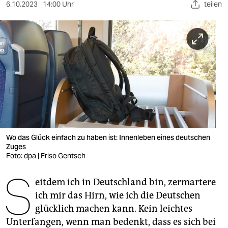
berlin
6.10.2023
14:00 Uhr
teilen
nord
wahrheit
verlag
verlag
veranstaltungen
shop
Wo das Glück einfach zu haben ist: Innenleben eines deutschen
Zuges
fragen & hilfe
Foto: dpa | Friso Gentsch
unterstützen
S
eitdem ich in Deutschland bin, zermartere
abo
ich mir das Hirn, wie ich die Deutschen
glücklich machen kann. Kein leichtes
genossenschaft
Unterfangen, wenn man bedenkt, dass es sich bei