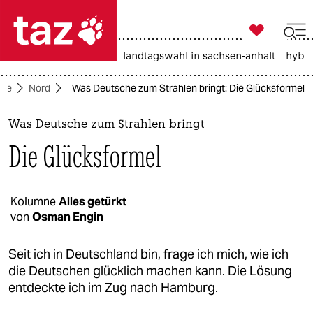

taz zahl ich
niedrigwasser
rente
landtagswahl in sachsen-anhalt
hybri

taz zahl ich
ite
Nord
Was Deutsche zum Strahlen bringt: Die Glücksformel
taz zahl ich
themen
Was Deutsche zum Strahlen bringt
Die Glücksformel
politik
öko
Kolumne
Alles getürkt
von
Osman Engin
gesellschaft
kultur
Seit ich in Deutschland bin, frage ich mich, wie ich
die Deutschen glücklich machen kann. Die Lösung
sport
entdeckte ich im Zug nach Hamburg.