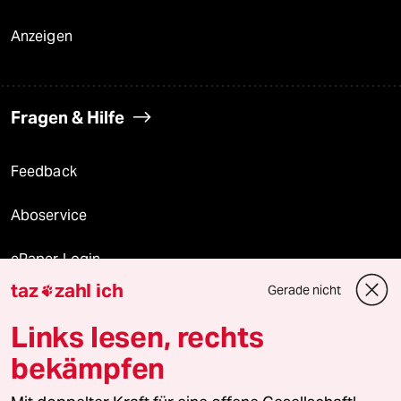
Anzeigen
Fragen & Hilfe
Feedback
Aboservice
ePaper Login
taz
zahl ich
Gerade nicht

Downloads für Abonnierende
Links lesen, rechts
bekämpfen
© 2026 taz Verlags und Vertriebs GmbH
Alle Rechte vorbehalten. Bei rechtlichen Fragen oder für Genehmigungen