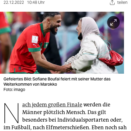
berlin
22.12.2022
10:48 Uhr
teilen
nord
wahrheit
verlag
verlag
veranstaltungen
shop
Gefeiertes Bild: So­fiane Boufal feiert mit seiner Mutter das
Weiterkommen von Marokko
fragen & hilfe
Foto: imago
unterstützen
N
ach jedem großen Finale
werden die
abo
Männer plötzlich Mensch. Das gilt
besonders bei Individualsportarten oder,
genossenschaft
im Fußball, nach Elfmeterschießen. Eben noch sah