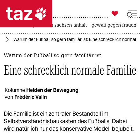

taz zahl ich
hitze
landtagswahl in sachsen-anhalt
gewalt gegen frauen

taz zahl ich
ll
Warum der Fußball so gern familiär ist: Eine schrecklich normale 
taz zahl ich
themen
Warum der Fußball so gern familiär ist
Eine schrecklich normale Familie
politik
öko
Kolumne
Helden der Bewegung
von
Frédéric Valin
gesellschaft
kultur
Die Familie ist ein zentraler Bestandteil im
Selbstverständnisbaukasten des Fußballs. Dabei
sport
wird natürlich nur das konservative Modell bejubelt.