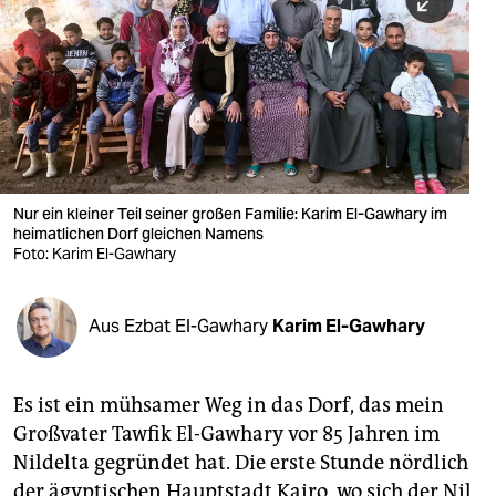
berlin
nord
wahrheit
verlag
verlag
Nur ein kleiner Teil seiner großen Familie: Karim El-Gawhary im
heimatlichen Dorf gleichen Namens
veranstaltungen
Foto: Karim El-Gawhary
shop
fragen & hilfe
Aus Ezbat El-Gawhary
Karim El-Gawhary
unterstützen
Es ist ein mühsamer Weg in das Dorf, das mein
abo
Großvater Tawfik El-Gawhary vor 85 Jahren im
genossenschaft
Nildelta gegründet hat. Die erste Stunde nördlich
der ägyptischen Hauptstadt Kairo, wo sich der Nil