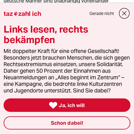
deutsche Männer sind unabhängig voneinander
verschwunden.
taz
zahl ich
Gerade nicht

Von
Jannis Hagmann
Links lesen, rechts
bekämpfen
Mit doppelter Kraft für eine offene Gesellschaft!
Besonders jetzt brauchen Menschen, die sich gegen
Rechtsextremismus einsetzen, unsere Solidarität.
Daher gehen 50 Prozent der Einnahmen aus
Neuanmeldungen an „Alles beginnt im Zentrum“ –
eine Kampagne, die bedrohte linke Kulturzentren
und Jugendorte unterstützt. Sind Sie dabei?

Ja, ich will
Kolumne Macht
Sehnsucht nach Ordnung
Schon dabei!
Kolumne
Bettina Gaus