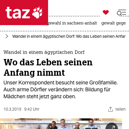

taz zahl ich
hitze
surfen
landtagswahl in sachsen-anhalt
gewalt gegen

taz zahl ich
ag
Wandel in einem ägyptischen Dorf: Wo das Leben seinen Anfan
taz zahl ich
themen
Wandel in einem ägyptischen Dorf
Wo das Leben seinen
politik
Anfang nimmt
öko
Unser Korrespondent besucht seine Großfamilie.
Auch arme Dörfler verändern sich: Bildung für
gesellschaft
Mädchen steht jetzt ganz oben.
kultur
10.3.2019
9:42 Uhr
teilen
sport