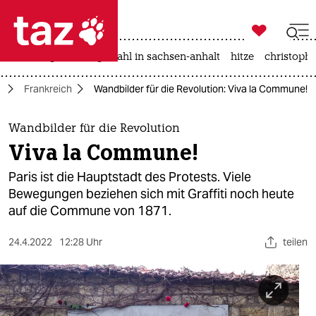

taz zahl ich
iran-krieg
landtagswahl in sachsen-anhalt
hitze
christophe

taz zahl ich
a
Frankreich
Wandbilder für die Revolution: Viva la Commune!
taz zahl ich
themen
Wandbilder für die Revolution
Viva la Commune!
politik
Paris ist die Hauptstadt des Protests. Viele
öko
Bewegungen beziehen sich mit Graffiti noch heute
auf die Commune von 1871.
gesellschaft
24.4.2022
12:28 Uhr
teilen
kultur
sport