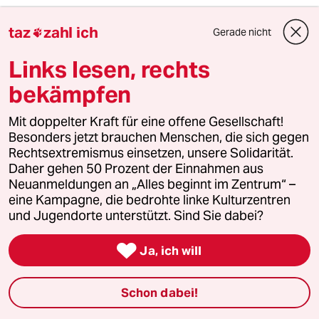
taz
zahl ich
Gerade nicht

6
Bedrohung der liberalen Demokratie
Links lesen, rechts
Macht es bum in Sachsen-Anhalt?
bekämpfen
Mit doppelter Kraft für eine offene Gesellschaft!
taz

Besonders jetzt brauchen Menschen, die sich gegen
Rechtsextremismus einsetzen, unsere Solidarität.
Daher gehen 50 Prozent der Einnahmen aus
Folgen Sie uns
Neuanmeldungen an „Alles beginnt im Zentrum“ –
eine Kampagne, die bedrohte linke Kulturzentren
und Jugendorte unterstützt. Sind Sie dabei?
Ressorts

Ja, ich will
Politik
Schon dabei!
Öko