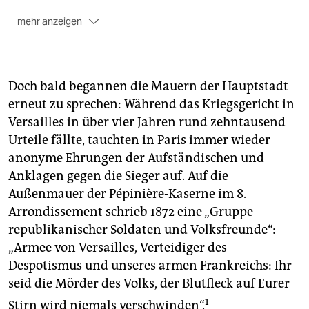
mehr anzeigen
112 farbige Seiten, broschiert, 9,50 Euro
monde-diplomatique.de/edition-lmd
Doch bald begannen die Mauern der Hauptstadt
erneut zu sprechen: Während das Kriegsgericht in
Versailles in über vier Jahren rund zehntausend
Urteile fällte, tauchten in Paris immer wieder
anonyme Ehrungen der Aufständischen und
Anklagen gegen die Sieger auf. Auf die
Außenmauer der Pépinière-Kaserne im 8.
Arrondissement schrieb 1872 eine „Gruppe
republikanischer Soldaten und Volksfreunde“:
„Armee von Versailles, Verteidiger des
Despotismus und unseres armen Frankreichs: Ihr
seid die Mörder des Volks, der Blutfleck auf Eurer
1
Stirn wird niemals verschwinden“.