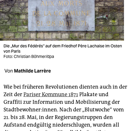
berlin
nord
wahrheit
verlag
Die „Mur des Fédérés“ auf dem Friedhof Père Lachaise im Osten
verlag
von Paris
Foto: Christian Böhmer/dpa
veranstaltungen
Von
Mathilde Larrère
shop
fragen & hilfe
Wie bei früheren Revolutionen dienten auch in der
Zeit der
Pariser Kommune 1871
Plakate und
unterstützen
Graffiti zur Information und Mobilisierung der
abo
Stadtbewohner:innen. Nach der „Blutwoche“ vom
21. bis 28. Mai, in der Regierungstruppen den
genossenschaft
Aufstand endgültig niederschlugen, wurden all