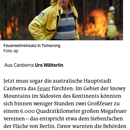
berlin
nord
wahrheit
verlag
Feuerwehreinsatz in Tomerong
verlag
Foto: ap
veranstaltungen
Aus Canberra
Urs Wälterlin
shop
Jetzt muss sogar die australische Hauptstadt
fragen & hilfe
Canberra das
Feuer
fürchten: Im Gebiet der Snowy
Mountains im Südosten des Kontinents könnten
unterstützen
sich binnen weniger Stunden zwei Großfeuer zu
abo
einem 6.000 Quadratkilometer großen Megafeuer
vereinen – das entspricht etwa dem Siebenfachen
genossenschaft
der Fläche von Berlin. Davor warnten die Behörden