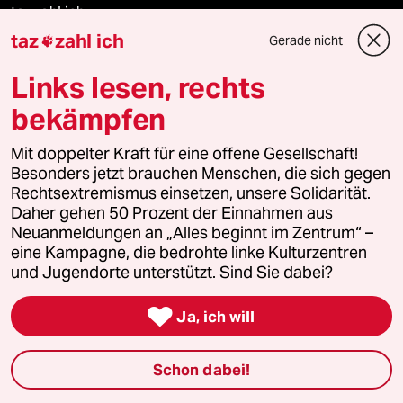
taz zahl ich
taz
zahl ich
Gerade nicht

taz lab Infobrief
Links lesen, rechts
bekämpfen
Veranstaltungen
Mit doppelter Kraft für eine offene Gesellschaft!
Besonders jetzt brauchen Menschen, die sich gegen
Demnächst
Rechtsextremismus einsetzen, unsere Solidarität.
Daher gehen 50 Prozent der Einnahmen aus
Neuanmeldungen an „Alles beginnt im Zentrum“ –
Vor Ort
eine Kampagne, die bedrohte linke Kulturzentren
und Jugendorte unterstützt. Sind Sie dabei?
Live im Stream

Ja, ich will
Vergangene
taz lab 2027
Schon dabei!