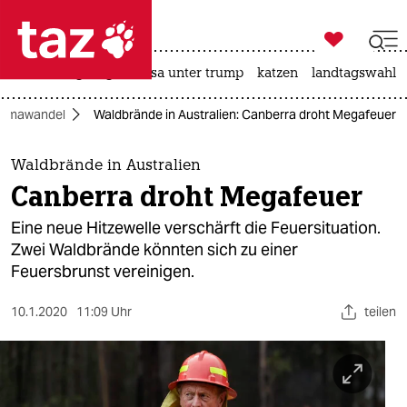

taz zahl ich
hitze
bergsteigen
usa unter trump
katzen
landtagswahl i

taz zahl ich
limawandel
Waldbrände in Australien: Canberra droht Megafeuer
taz zahl ich
themen
Waldbrände in Australien
Canberra droht Megafeuer
politik
Eine neue Hitzewelle verschärft die Feuersituation.
öko
Zwei Waldbrände könnten sich zu einer
Feuersbrunst vereinigen.
gesellschaft
10.1.2020
11:09 Uhr
teilen
kultur
sport