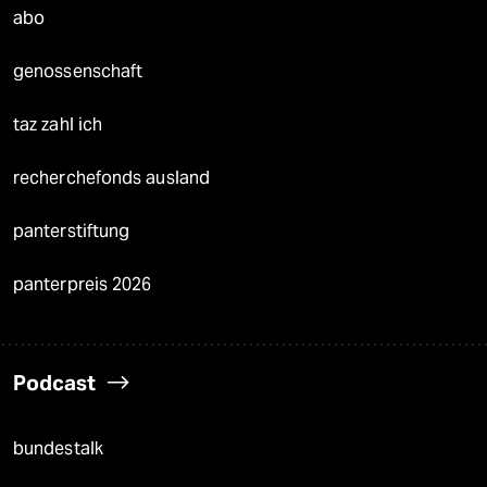
abo
genossenschaft
taz zahl ich
recherchefonds ausland
panterstiftung
panterpreis 2026
Podcast
bundestalk