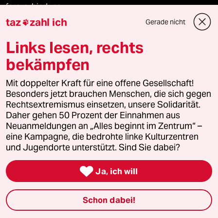
fernverbindung
taz
zahl ich
Gerade nicht

klima update°
Links lesen, rechts
Mauerecho
bekämpfen
Freie Rede
Mit doppelter Kraft für eine offene Gesellschaft!
Besonders jetzt brauchen Menschen, die sich gegen
reingehen
Rechtsextremismus einsetzen, unsere Solidarität.
Daher gehen 50 Prozent der Einnahmen aus
Neuanmeldungen an „Alles beginnt im Zentrum“ –
eine Kampagne, die bedrohte linke Kulturzentren
Newsletter
und Jugendorte unterstützt. Sind Sie dabei?

Ja, ich will
team zukunft
taz frisch
Schon dabei!