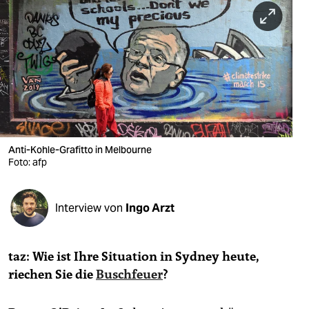
berlin
nord
wahrheit
verlag
verlag
veranstaltungen
Anti-Kohle-Grafitto in Melbourne
Foto: afp
shop
fragen & hilfe
Interview von
Ingo Arzt
unterstützen
taz: Wie ist Ihre Situation in Sydney heute,
abo
riechen Sie die
Buschfeuer
?
genossenschaft