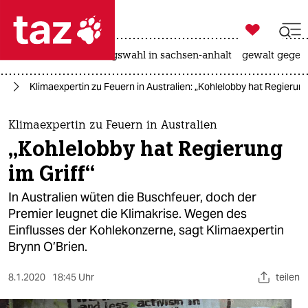

taz zahl ich
hitze
surfen
landtagswahl in sachsen-anhalt
gewalt gegen

taz zahl ich
el
Klimaexpertin zu Feuern in Australien: „Kohlelobby hat Regierung 
taz zahl ich
themen
Klimaexpertin zu Feuern in Australien
„Kohlelobby hat Regierung
politik
im Griff“
öko
In Australien wüten die Buschfeuer, doch der
Premier leugnet die Klimakrise. Wegen des
gesellschaft
Einflusses der Kohlekonzerne, sagt Klimaexpertin
Brynn O’Brien.
kultur
sport
8.1.2020
18:45 Uhr
teilen