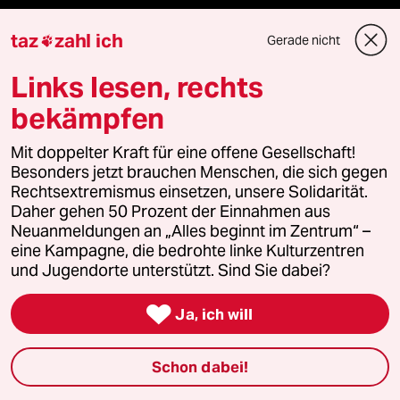
taz
zahl ich
Gerade nicht

Veranstaltungen
Links lesen, rechts
bekämpfen
Demnächst
Mit doppelter Kraft für eine offene Gesellschaft!
Vor Ort
Besonders jetzt brauchen Menschen, die sich gegen
Rechtsextremismus einsetzen, unsere Solidarität.
Live im Stream
Daher gehen 50 Prozent der Einnahmen aus
Neuanmeldungen an „Alles beginnt im Zentrum“ –
Vergangene
eine Kampagne, die bedrohte linke Kulturzentren
und Jugendorte unterstützt. Sind Sie dabei?
taz lab 2027

Ja, ich will
Schon dabei!
Mehr taz Lesestoff