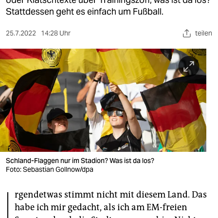
berlin
Stattdessen geht es einfach um Fußball.
nord
25.7.2022
14:28 Uhr
teilen
wahrheit
verlag
verlag
veranstaltungen
shop
fragen & hilfe
unterstützen
Schland-Flaggen nur im Stadion? Was ist da los?
Foto: Sebastian Gollnow/dpa
abo
I
rgendetwas stimmt nicht mit diesem Land. Das
genossenschaft
habe ich mir gedacht, als ich am EM-freien