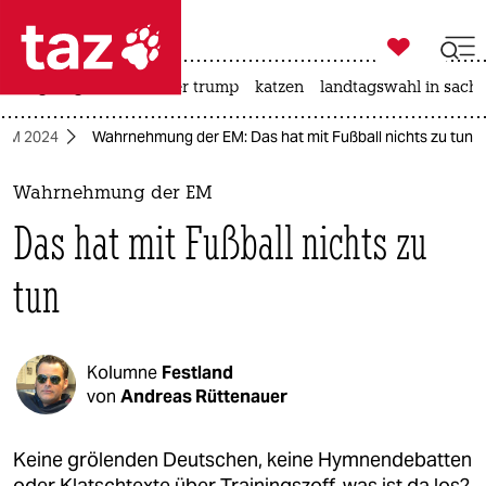

taz zahl ich
bergsteigen
usa unter trump
katzen
landtagswahl in sachs

taz zahl ich
-EM 2024
Wahrnehmung der EM: Das hat mit Fußball nichts zu tun
taz zahl ich
themen
Wahrnehmung der EM
Das hat mit Fußball nichts zu
politik
tun
öko
gesellschaft
Kolumne
Festland
kultur
von
Andreas Rüttenauer
sport
Keine grölenden Deutschen, keine Hymnendebatten
oder Klatschtexte über Trainingszoff, was ist da los?