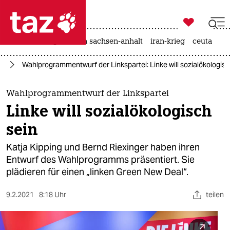

taz zahl ich
hitze
landtagswahl in sachsen-anhalt
iran-krieg
ceuta

taz zahl ich
25
Wahlprogrammentwurf der Linkspartei: Linke will sozialökologisc
taz zahl ich
themen
Wahlprogrammentwurf der Linkspartei
Linke will sozialökologisch
politik
sein
öko
Katja Kipping und Bernd Riexinger haben ihren
Entwurf des Wahlprogramms präsentiert. Sie
gesellschaft
plädieren für einen „linken Green New Deal“.
kultur
9.2.2021
8:18 Uhr
teilen
sport