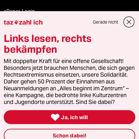
ePaper Login
taz
zahl ich
Gerade nicht

Downloads für Abonnierende
Links lesen, rechts
bekämpfen
© 2026 taz Verlags und Vertriebs GmbH
Alle Rechte vorbehalten. Bei rechtlichen Fragen oder für Genehmigungen
Mit doppelter Kraft für eine offene Gesellschaft!
wenden Sie sich bitte an
lizenzen@taz.de
Besonders jetzt brauchen Menschen, die sich gegen
Rechtsextremismus einsetzen, unsere Solidarität.
Daher gehen 50 Prozent der Einnahmen aus
Feedback
Redaktionsstatut
Kommune-Richtlinien
KI-
Neuanmeldungen an „Alles beginnt im Zentrum“ –
eine Kampagne, die bedrohte linke Kulturzentren
Leitlinie
Informant
Datenschutz
Impressum
AGB
und Jugendorte unterstützt. Sind Sie dabei?
Seitenwende
Einwilligungen widerrufen (Ads)

Ja, ich will
Schon dabei!