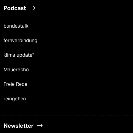
Podcast
bundestalk
fernverbindung
klima update°
Mauerecho
Freie Rede
reingehen
Newsletter