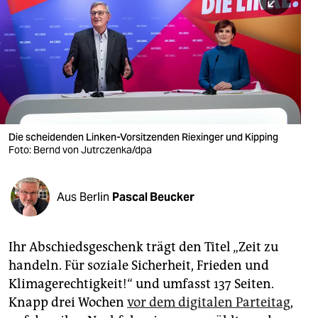
berlin
nord
wahrheit
verlag
verlag
Die scheidenden Linken-Vorsitzenden Riexinger und Kipping
Foto: Bernd von Jutrczenka/dpa
veranstaltungen
shop
Aus Berlin
Pascal Beucker
fragen & hilfe
unterstützen
Ihr Abschiedsgeschenk trägt den Titel „Zeit zu
handeln. Für soziale Sicherheit, Frieden und
abo
Klimagerechtigkeit!“ und umfasst 137 Seiten.
genossenschaft
Knapp drei Wochen
vor dem digitalen Parteitag
,