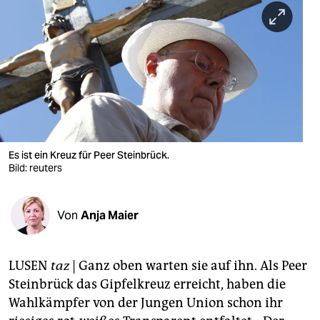
berlin
nord
wahrheit
verlag
verlag
veranstaltungen
Es ist ein Kreuz für Peer Steinbrück.
Bild: reuters
shop
fragen & hilfe
Von
Anja Maier
unterstützen
LUSEN
taz
| Ganz oben warten sie auf ihn. Als Peer
abo
Steinbrück das Gipfelkreuz erreicht, haben die
genossenschaft
Wahlkämpfer von der Jungen Union schon ihr