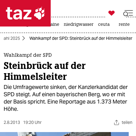

taz zahl ich
hitze
krieg in der ukraine
niedrigwasser
ceuta
rente

taz zahl ich
wahl 2025
Wahlkampf der SPD: Steinbrück auf der Himmelsleiter
taz zahl ich
themen
Wahlkampf der SPD
Steinbrück auf der
politik
Himmelsleiter
öko
Die Umfragewerte sinken, der Kanzlerkandidat der
SPD steigt. Auf einen bayerischen Berg, wo er mit
gesellschaft
der Basis spricht. Eine Reportage aus 1.373 Meter
Höhe.
kultur
sport
2.8.2013
19:20 Uhr
teilen