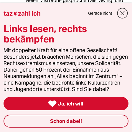
vielen Mikrofone gesprochen als "Swing" und
"Drehhofer". Aber darauf einzugehen, wäre dem
taz
zahl ich
poetischen Anliegen der Situationsschilderung
Gerade nicht

sicher abträglich.
Links lesen, rechts
bekämpfen
Markus Strobl
02.08.2013
,
23:39 Uhr
Mit doppelter Kraft für eine offene Gesellschaft!
Besonders jetzt brauchen Menschen, die sich gegen
TIPP FÜR STEINBRÜCK
Rechtsextremismus einsetzen, unsere Solidarität.
Daher gehen 50 Prozent der Einnahmen aus
Neuanmeldungen an „Alles beginnt im Zentrum“ –
eine Kampagne, die bedrohte linke Kulturzentren
Als Kandidat einer Partei, die wieder ein wenig
und Jugendorte unterstützt. Sind Sie dabei?
nach pragmatisch-links gerückt ist, was
programmatisch aber so wenig zu meinem

Ja, ich will
persönlichen politischen Profil passt, "wie
Dreck in die Wurscht" (wie mein Opa, ein aus
Bayern stammender Fleischer zu sagen
Schon dabei!
pflegte), was der Wahlkampagne und den
Umfrageprozenten nicht eben nützt, würde ich