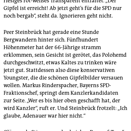
riesiges rot-weißes Transparent entfaltet. „Der
epaper login
Gipfel ist erreicht! Ab jetzt geht’s für die SPD nur
noch bergab“, steht da. Ignorieren geht nicht.
Peer Steinbrück hat gerade eine Stunde
Bergwandern hinter sich. Fünfhundert
Höhenmeter hat der 66-Jährige stramm
erklommen, sein Gesicht ist gerötet, das Polohemd
durchgeschwitzt, etwas Kaltes zu trinken wäre
jetzt gut. Stattdessen also diese konservativen
Youngster, die die schönen Gipfelbilder versauen
wollen. Markus Rinderspacher, Bayerns SPD-
Fraktionschef, springt dem Kanzlerkandidaten
zur Seite. „Wer es bis hier oben geschafft hat, der
wird Kanzler“, ruft er. Und Steinbrück frotzelt: „Ich
glaube, Adenauer war hier nicht.“