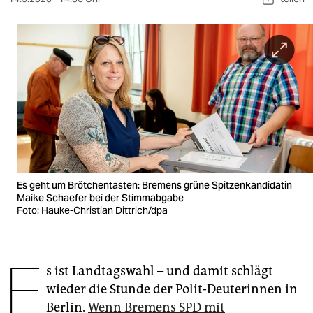
berlin
nord
wahrheit
verlag
verlag
veranstaltungen
shop
Es geht um Brötchentasten: Bremens grüne Spitzenkandidatin
Maike Schaefer bei der Stimmabgabe
fragen & hilfe
Foto: Hauke-Christian Dittrich/dpa
unterstützen
E
abo
s ist Landtagswahl – und damit schlägt
genossenschaft
wieder die Stunde der Polit-Deuterinnen in
Berlin.
Wenn Bremens SPD mit