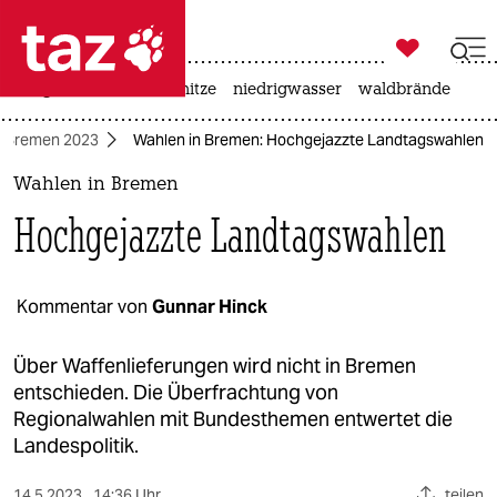

taz zahl ich
krieg in der ukraine
hitze
niedrigwasser
waldbrände

taz zahl ich
l Bremen 2023
Wahlen in Bremen: Hochgejazzte Landtagswahlen
taz zahl ich
Wahlen in Bremen
themen
Hochgejazzte Landtagswahlen
politik
öko
Kommentar von
Gunnar Hinck
gesellschaft
Über Waffenlieferungen wird nicht in Bremen
entschieden. Die Überfrachtung von
kultur
Regionalwahlen mit Bundesthemen entwertet die
Landespolitik.
sport
14.5.2023
14:36 Uhr
teilen