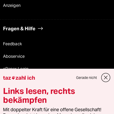
Anzeigen
Fragen & Hilfe
Feedback
Aboservice
ePaper Login
taz
zahl ich
Gerade nicht

Downloads für Abonnierende
Links lesen, rechts
bekämpfen
© 2026 taz Verlags und Vertriebs GmbH
Mit doppelter Kraft für eine offene Gesellschaft!
Alle Rechte vorbehalten. Bei rechtlichen Fragen oder für Genehmigungen
wenden Sie sich bitte an
lizenzen@taz.de