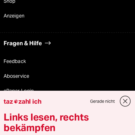
Shop
Anzeigen
Fragen & Hilfe
Feedback
Aboservice
ePaper Login
taz
zahl ich
Gerade nicht

Downloads für Abonnierende
Links lesen, rechts
bekämpfen
© 2026 taz Verlags und Vertriebs GmbH