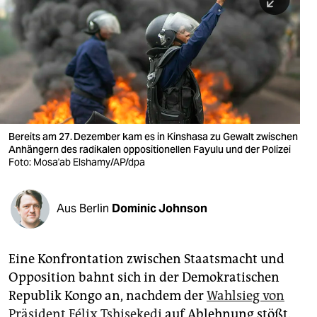
berlin
nord
wahrheit
verlag
verlag
Bereits am 27. Dezember kam es in Kinshasa zu Gewalt zwischen
Anhängern des radikalen oppositionellen Fayulu und der Polizei
veranstaltungen
Foto: Mosa'ab Elshamy/AP/dpa
shop
fragen & hilfe
Aus Berlin
Dominic Johnson
unterstützen
Eine Konfrontation zwischen Staatsmacht und
abo
Opposition bahnt sich in der Demokratischen
genossenschaft
Republik Kongo an, nachdem der
Wahlsieg von
Präsident Félix Tshisekedi
auf Ablehnung stößt.