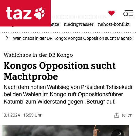

taz zahl ich
krieg in der ukraine
hitze
niedrigwasser
nahost-konflikt

taz zahl ich
go
Wahlchaos in der DR Kongo: Kongos Opposition sucht Machtpr
taz zahl ich
themen
Wahlchaos in der DR Kongo
Kongos Opposition sucht
politik
Machtprobe
öko
Nach dem hohen Wahlsieg von Präsident Tshisekedi
bei den Wahlen im Kongo ruft Oppositionsführer
gesellschaft
Katumbi zum Widerstand gegen „Betrug“ auf.
kultur
3.1.2024
16:59 Uhr
teilen
sport