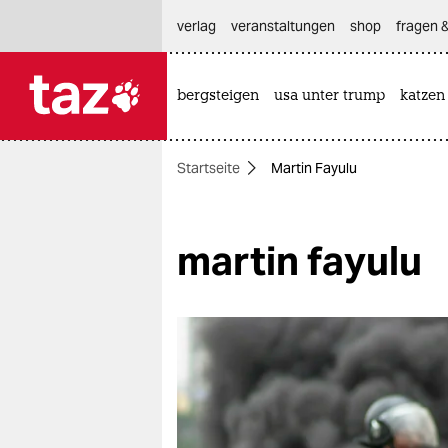
hautnavigation anspringen
hauptinhalt anspringen
footer anspringen
verlag
veranstaltungen
shop
fragen &
bergsteigen
usa unter trump
katzen

taz zahl ich
taz zahl ich
Startseite
Martin Fayulu
themen
politik
martin fayulu
öko
gesellschaft
kultur
sport