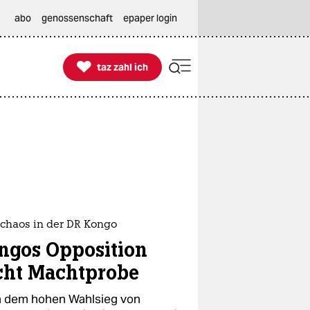
abo
genossenschaft
epaper login

taz zahl ich
taz zahl ich
chaos in der DR Kongo
ngos Opposition
cht Machtprobe
 dem hohen Wahlsieg von