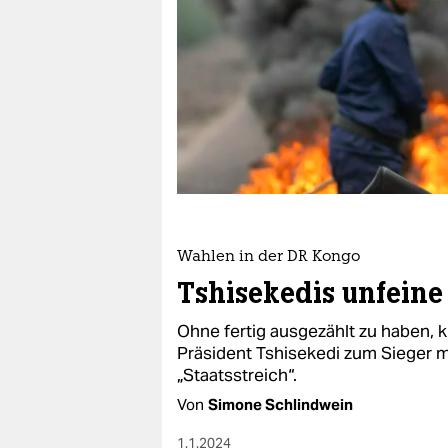
berlin
nord
wahrheit
verlag
verlag
veranstaltungen
shop
Wahlen in der DR Kongo
Tshisekedis unfein
fragen & hilfe
Ohne fertig ausgezählt zu haben,
unterstützen
Präsident Tshisekedi zum Sieger m
„Staatsstreich“.
abo
Von
Simone Schlindwein
genossenschaft
1.1.2024