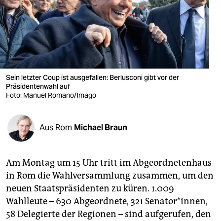
berlin
nord
wahrheit
verlag
Sein letzter Coup ist ausgefallen: Berlusconi gibt vor der
Präsidentenwahl auf
verlag
Foto: Manuel Romano/Imago
veranstaltungen
shop
Aus Rom
Michael Braun
fragen & hilfe
Am Montag um 15 Uhr tritt im Abgeordnetenhaus
unterstützen
in Rom die Wahlversammlung zusammen, um den
abo
neuen Staatspräsidenten zu küren. 1.009
Wahlleute – 630 Abgeordnete, 321 Senator*innen,
genossenschaft
58 Delegierte der Regionen – sind aufgerufen, den