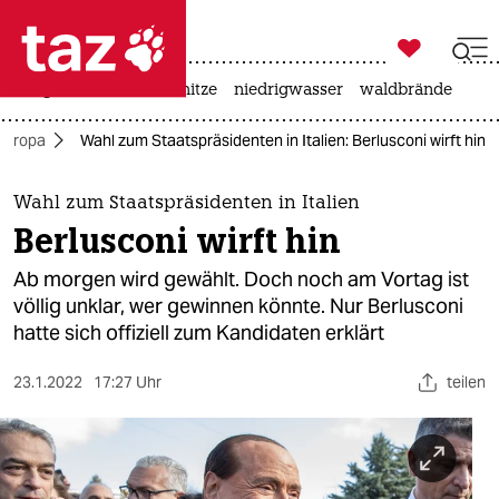

taz zahl ich
krieg in der ukraine
hitze
niedrigwasser
waldbrände

taz zahl ich
Europa
Wahl zum Staatspräsidenten in Italien: Berlusconi wirft hin
taz zahl ich
themen
Wahl zum Staatspräsidenten in Italien
Berlusconi wirft hin
politik
Ab morgen wird gewählt. Doch noch am Vortag ist
öko
völlig unklar, wer gewinnen könnte. Nur Berlusconi
hatte sich offiziell zum Kandidaten erklärt
gesellschaft
23.1.2022
17:27 Uhr
teilen
kultur
sport