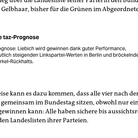
ieg über die Landesliste seiner Partei in den Bun
 Gelbhaar, bisher für die Grünen im Abgeordnet
e taz-Prognose
ognose: Liebich wird gewinnen dank guter Performance,
tlich steigenden Linkspartei-Werten in Berlin und bröckelnd
kel-Rückhalts.
ise kann es dazu kommen, dass alle vier nach de
gemeinsam im Bundestag sitzen, obwohl nur ei
gewinnen kann: Alle haben sichere bis aussichtsr
den Landeslisten ihrer Parteien.