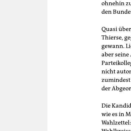
ohnehin zu
den Bunde
Quasi über
Thierse, ge
gewann. Lie
aber seine
Parteikoll
nicht auto
zumindest s
der Abgeo
Die Kandid
wie es in 
Wahlzettel