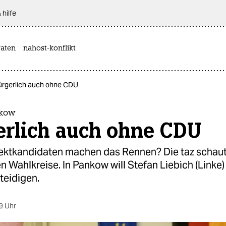
 hilfe
aten
nahost-konflikt
ürgerlich auch ohne CDU
nkow
erlich auch ohne CDU
ektkandidaten machen das Rennen? Die taz schaut
Wahlkreise. In Pankow will Stefan Liebich (Linke)
teidigen.
9 Uhr