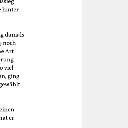
ssieg
 hinter
ig damals
09 noch
e Art
derung
o viel
en, ging
gewählt.
 einen
hat er
n