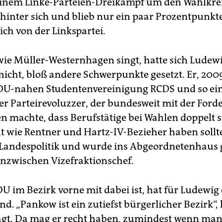
einem Linke-Parteien-Dreikampf um den Wahlkrei
hinter sich und blieb nur ein paar Prozentpunkte
ich von der Linkspartei.
 wie Müller-Westernhagen singt, hatte sich Ludew
 nicht, bloß andere Schwerpunkte gesetzt. Er, 20
DU-nahen Studentenvereinigung RCDS und so ein
er Parteirevoluzzer, der bundesweit mit der For
n machte, dass Berufstätige bei Wahlen doppelt s
 wie Rentner und Hartz-IV-Bezieher haben sollt
e Landespolitik und wurde ins Abgeordnetenhaus 
 inzwischen Vizefraktionschef.
DU im Bezirk vorne mit dabei ist, hat für Ludewig
d. „Pankow ist ein zutiefst bürgerlicher Bezirk“, 
agt. Da mag er recht haben, zumindest wenn ma