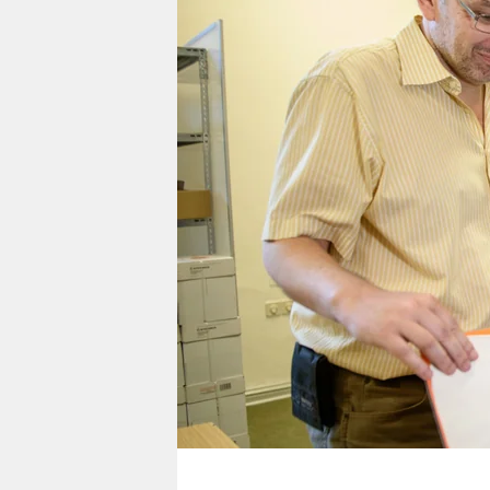
berlin
nord
wahrheit
verlag
verlag
veranstaltungen
shop
fragen & hilfe
unterstützen
abo
genossenschaft