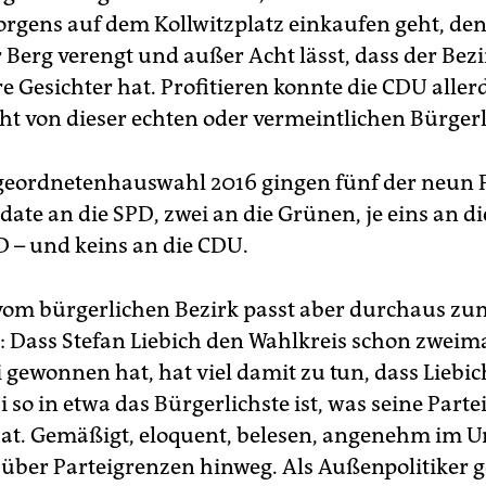
gens auf dem Kollwitzplatz einkaufen geht, den 
 Berg verengt und außer Acht lässt, dass der Bez
e Gesichter hat. Profitieren konnte die CDU aller
cht von dieser echten oder vermeintlichen Bürgerl
geordnetenhauswahl 2016 gingen fünf der neun
ate an die SPD, zwei an die Grünen, je eins an di
D – und keins an die CDU.
vom bürgerlichen Bezirk passt aber durchaus zu
: Dass Stefan Liebich den Wahlkreis schon zweima
i gewonnen hat, hat viel damit zu tun, dass Liebi
 so in etwa das Bürgerlichste ist, was seine Partei
hat. Gemäßigt, eloquent, belesen, angenehm im 
über Parteigrenzen hinweg. Als Außenpolitiker g