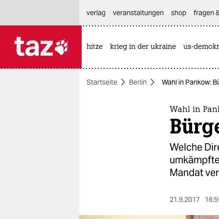
hautnavigation anspringen
hauptinhalt anspringen
footer anspringen
verlag
veranstaltungen
shop
fragen &
hitze
krieg in der ukraine
us-demokr

taz zahl ich
taz zahl ich
Startseite
Berlin
Wahl in Pankow: B
themen
politik
Wahl in Pa
Bürg
öko
Welche Dir
gesellschaft
umkämpften 
Mandat ver
kultur
sport
21.9.2017
16:5