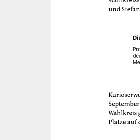
Wahlkreiss
und Stefan
Di
Pr
deu
Mer
Kurioserwe
September 
Wahlkreis 
Plätze auf 