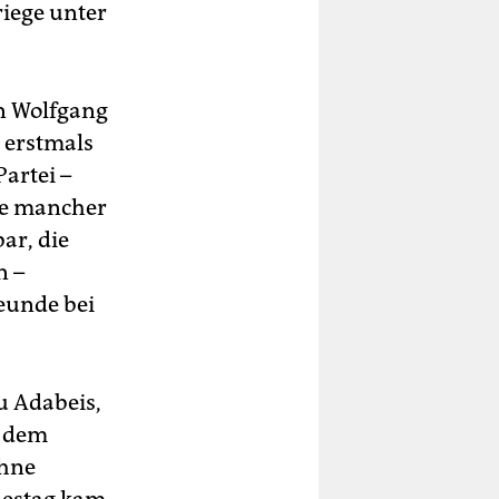
iege unter
n Wolfgang
9 erstmals
artei –
die mancher
ar, die
n –
reunde bei
u Adabeis,
f dem
ohne