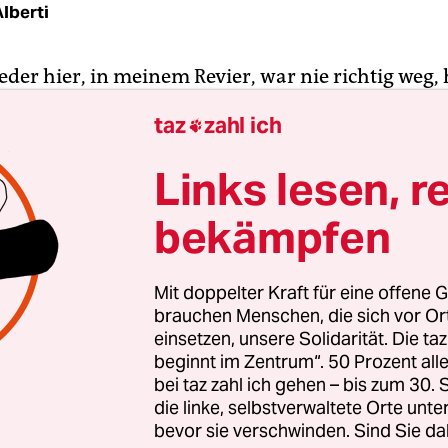
lberti
eder hier, in meinem Revier, war nie richtig weg,
ckt.“ Eigentlich könnte der CDUler Gottfried Lude
taz
zahl ich

arius Müller-Westernhagen für seinen Wahlkam
wenden. Er war ja schon 2009 hier Bundestagsk
Links lesen, r
013 und ist es jetzt wieder.
bekämpfen
ist allerdings längst nicht mehr dasselbe, er selbs
be. Als Ludewig vor acht Jahren antrat, war seine
Mit doppelter Kraft für eine offene G
te Kraft, hatte eine ähnliche Rolle wie in Friedr
brauchen Menschen, die sich vor O
 keine Chance auf Mandate und weit hinter Links
einsetzen, unsere Solidarität. Die ta
beginnt im Zentrum“. 50 Prozent a
ünen. Diesmal hingegen schien Ludewig zwische
bei taz zahl ich gehen – bis zum 30
cen auf den Sieg im Wahlkreis zu haben.
die linke, selbstverwaltete Orte unte
bevor sie verschwinden. Sind Sie da