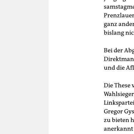
samstagmor
Prenzlauer
ganz ander
bislang ni
Bei der Ab
Direktmand
und die Af
Die These 
Wahlsieger
Linksparte
Gregor Gysi
zu bieten 
anerkannt 