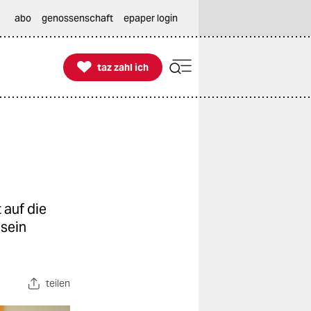
abo
genossenschaft
epaper login

taz zahl ich
taz zahl ich
 auf die
 sein
teilen