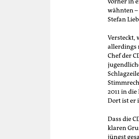
vorher in 
wähnten – 
Stefan Lieb
Versteckt,
allerdings
Chef der C
jugendlich
Schlagzeile
Stimmrecht
2011 in di
Dort ist er
Dass die C
klaren Grun
jüngst ges