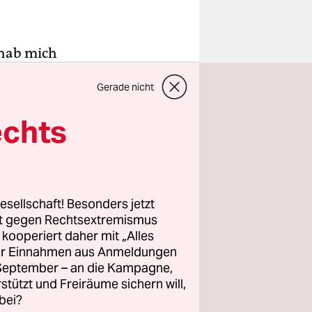
 hab mich
wig den
Gerade nicht
pf in
andidat,
echts
t nicht
 Partei in
esellschaft! Besonders jetzt
ichshain-
rt gegen Rechtsextremismus
partei,
z kooperiert daher mit „Alles
ller Einnahmen aus Anmeldungen
nzeitlich
. September – an die Kampagne,
rstützt und Freiräume sichern will,
bei?