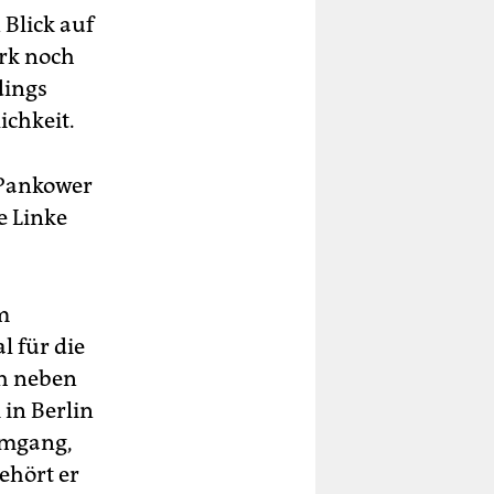
Blick auf
irk noch
dings
ichkeit.
 Pankower
e Linke
m
l für die
ch neben
 in Berlin
Umgang,
ehört er