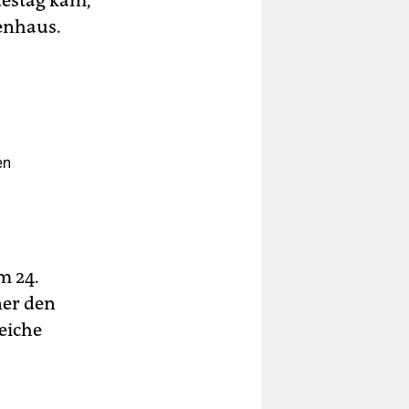
destag kam,
enhaus.
en
m 24.
ner den
eiche