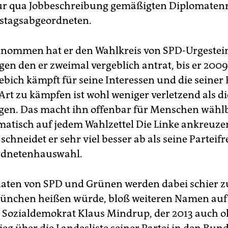
r qua Jobbeschreibung gemäßigten Diplomatenr
stagsabgeordneten.
nommen hat er den Wahlkreis von SPD-Urgestei
gen den er zweimal vergeblich antrat, bis er 200
bich kämpft für seine Interessen und die seiner P
 Art zu kämpfen ist wohl weniger verletzend als 
egen. Das macht ihn offenbar für Menschen wählb
matisch auf jedem Wahlzettel Die Linke ankreuze
chneidet er sehr viel besser ab als seine Parteif
rdnetenhauswahl.
aten von SPD und Grünen werden dabei schier z
München heißen würde, bloß weiteren Namen au
: Sozialdemokrat Klaus Mindrup, der 2013 auch 