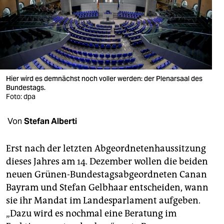
berlin
nord
wahrheit
verlag
Hier wird es demnächst noch voller werden: der Plenarsaal des
Bundestags.
verlag
Foto: dpa
veranstaltungen
Von
Stefan Alberti
shop
fragen & hilfe
Erst nach der letzten Abgeordnetenhaussitzung
dieses Jahres am 14. Dezember wollen die beiden
unterstützen
neuen Grünen-Bundestagsabgeordneten Canan
Bayram und Stefan Gelbhaar entscheiden, wann
abo
sie ihr Mandat im Landesparlament aufgeben.
genossenschaft
„Dazu wird es nochmal eine Beratung im