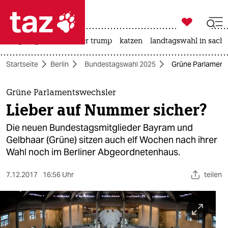

taz zahl ich
bergsteigen
usa unter trump
katzen
landtagswahl in sachs

taz zahl ich
Startseite
Berlin
Bundestagswahl 2025
Grüne Parlaments
taz zahl ich
themen
Grüne Parlamentswechsler
Lieber auf Nummer sicher?
politik
Die neuen Bundestagsmitglieder Bayram und
öko
Gelbhaar (Grüne) sitzen auch elf Wochen nach ihrer
Wahl noch im Berliner Abgeordnetenhaus.
gesellschaft
7.12.2017
16:56 Uhr
teilen
kultur
sport