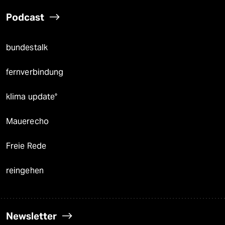
Podcast
bundestalk
fernverbindung
klima update°
Mauerecho
Freie Rede
reingehen
Newsletter