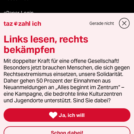
ePaper Login
taz
zahl ich
Gerade nicht

Downloads für Abonnierende
Links lesen, rechts
bekämpfen
© 2026 taz Verlags und Vertriebs GmbH
Alle Rechte vorbehalten. Bei rechtlichen Fragen oder für Genehmigungen
Mit doppelter Kraft für eine offene Gesellschaft!
wenden Sie sich bitte an
lizenzen@taz.de
Besonders jetzt brauchen Menschen, die sich gegen
Rechtsextremismus einsetzen, unsere Solidarität.
Daher gehen 50 Prozent der Einnahmen aus
Feedback
Redaktionsstatut
Kommune-Richtlinien
KI-
Neuanmeldungen an „Alles beginnt im Zentrum“ –
eine Kampagne, die bedrohte linke Kulturzentren
Leitlinie
Informant
Datenschutz
Impressum
AGB
und Jugendorte unterstützt. Sind Sie dabei?
Seitenwende
Einwilligungen widerrufen (Ads)

Ja, ich will
Schon dabei!