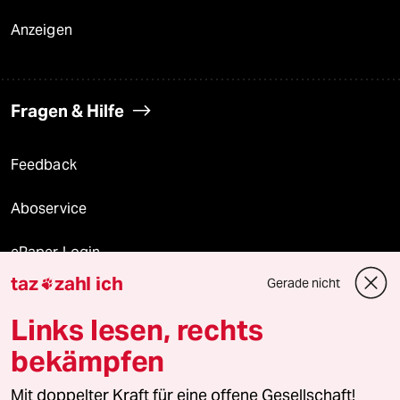
Anzeigen
Fragen & Hilfe
Feedback
Aboservice
ePaper Login
taz
zahl ich
Gerade nicht

Downloads für Abonnierende
Links lesen, rechts
bekämpfen
© 2026 taz Verlags und Vertriebs GmbH
Mit doppelter Kraft für eine offene Gesellschaft!
Alle Rechte vorbehalten. Bei rechtlichen Fragen oder für Genehmigungen