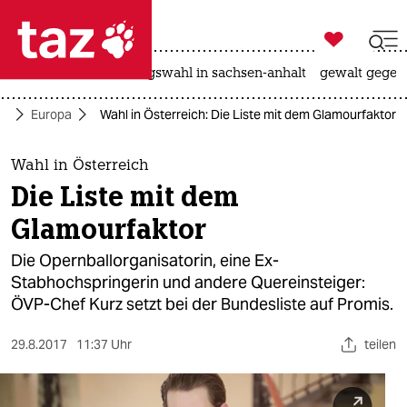

taz zahl ich
hitze
surfen
landtagswahl in sachsen-anhalt
gewalt gegen

taz zahl ich
ik
Europa
Wahl in Österreich: Die Liste mit dem Glamourfaktor
taz zahl ich
themen
Wahl in Österreich
Die Liste mit dem
politik
Glamourfaktor
öko
Die Opernballorganisatorin, eine Ex-
Stabhochspringerin und andere Quereinsteiger:
gesellschaft
ÖVP-Chef Kurz setzt bei der Bundesliste auf Promis.
kultur
29.8.2017
11:37 Uhr
teilen
sport