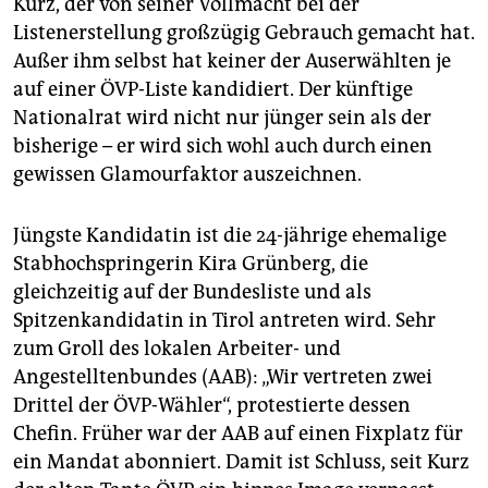
Kurz, der von seiner Vollmacht bei der
epaper login
Listenerstellung großzügig Gebrauch gemacht hat.
Außer ihm selbst hat keiner der Auserwählten je
auf einer ÖVP-Liste kandidiert. Der künftige
Nationalrat wird nicht nur jünger sein als der
bisherige – er wird sich wohl auch durch einen
gewissen Glamourfaktor auszeichnen.
Jüngste Kandidatin ist die 24-jährige ehemalige
Stabhochspringerin Kira Grünberg, die
gleichzeitig auf der Bundesliste und als
Spitzenkandidatin in Tirol antreten wird. Sehr
zum Groll des lokalen Arbeiter- und
Angestelltenbundes (AAB): „Wir vertreten zwei
Drittel der ÖVP-Wähler“, protestierte dessen
Chefin. Früher war der AAB auf einen Fixplatz für
ein Mandat abonniert. Damit ist Schluss, seit Kurz