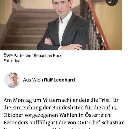
berlin
nord
wahrheit
verlag
verlag
ÖVP-Parteichef Sebastian Kurz
Foto: dpa
veranstaltungen
shop
Aus Wien
Ralf Leonhard
fragen & hilfe
unterstützen
Am Montag um Mitternacht endete die Frist für
die Einreichung der Bundeslisten für die auf 15.
abo
Oktober vorgezogenen Wahlen in Österreich.
genossenschaft
Besonders auffällig ist die von ÖVP-Chef Sebastian