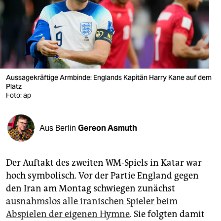
berlin
nord
wahrheit
verlag
Aussagekräftige Armbinde: Englands Kapitän Harry Kane auf dem
verlag
Platz
Foto: ap
veranstaltungen
shop
Aus Berlin
Gereon Asmuth
fragen & hilfe
Der Auftakt des zweiten WM-Spiels in Katar war
unterstützen
hoch symbolisch. Vor der Partie England gegen
abo
den Iran am Montag schwiegen zunächst
ausnahmslos alle iranischen Spieler beim
genossenschaft
Abspielen der eigenen Hymne
. Sie folgten damit