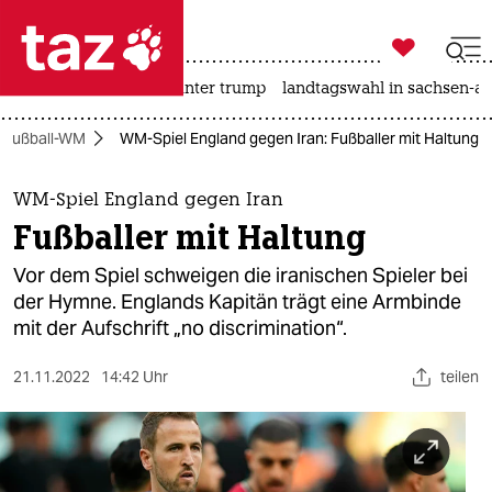

taz zahl ich
nahost-konflikt
usa unter trump
landtagswahl in sachsen-an

taz zahl ich
Fußball-WM
WM-Spiel England gegen Iran: Fußballer mit Haltung
taz zahl ich
themen
WM-Spiel England gegen Iran
Fußballer mit Haltung
politik
Vor dem Spiel schweigen die iranischen Spieler bei
öko
der Hymne. Englands Kapitän trägt eine Armbinde
mit der Aufschrift „no discrimination“.
gesellschaft
21.11.2022
14:42 Uhr
teilen
kultur
sport