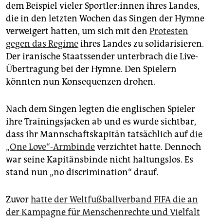
epaper login
dem Beispiel vieler Sport­le­r:in­nen ihres Landes,
die in den letzten Wochen das Singen der Hymne
verweigert hatten, um sich mit den
Protesten
gegen das Regime
ihres Landes zu solidarisieren.
Der iranische Staatssender unterbrach die Live-
Übertragung bei der Hymne. Den Spielern
könnten nun Konsequenzen drohen.
Nach dem Singen legten die englischen Spieler
ihre Trainingsjacken ab und es wurde sichtbar,
dass ihr Mannschaftskapitän tatsächlich auf
die
„One Love“-Armbinde
verzichtet hatte. Dennoch
war seine Kapitänsbinde nicht haltungslos. Es
stand nun „no discrimination“ drauf.
Zuvor
hatte der Weltfußballverband FIFA die an
der Kampagne für Menschenrechte und Vielfalt