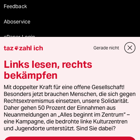
Feedback
Aboservice
ePaper Login
taz
zahl ich
Gerade nicht

Downloads für Abonnierende
Links lesen, rechts
bekämpfen
© 2026 taz Verlags und Vertriebs GmbH
Alle Rechte vorbehalten. Bei rechtlichen Fragen oder für Genehmigungen
Mit doppelter Kraft für eine offene Gesellschaft!
wenden Sie sich bitte an
lizenzen@taz.de
Besonders jetzt brauchen Menschen, die sich gegen
Rechtsextremismus einsetzen, unsere Solidarität.
Daher gehen 50 Prozent der Einnahmen aus
Feedback
Redaktionsstatut
Kommune-Richtlinien
KI-
Neuanmeldungen an „Alles beginnt im Zentrum“ –
eine Kampagne, die bedrohte linke Kulturzentren
Leitlinie
Informant
Datenschutz
Impressum
AGB
und Jugendorte unterstützt. Sind Sie dabei?