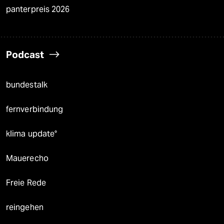
panterpreis 2026
Podcast
bundestalk
fernverbindung
klima update°
Mauerecho
Freie Rede
reingehen