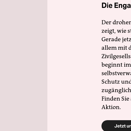
Die Enga
Der drohe
zeigt, wie
Gerade jet
allem mit d
Zivilgesell
beginnt im
selbstverw
Schutz und 
zugänglich
Finden Sie
Aktion.
Jetzt u