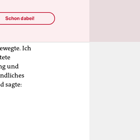
Schon dabei!
ewegte. Ich
tete
ing und
undliches
d sagte: