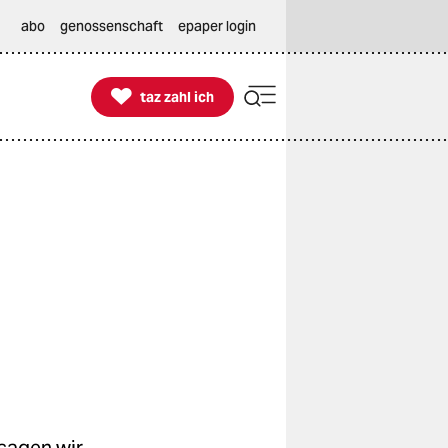
abo
genossenschaft
epaper login

taz zahl ich
taz zahl ich