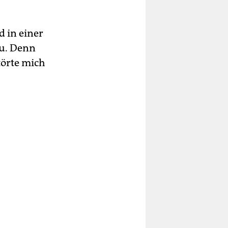
 in einer
zu. Denn
törte mich