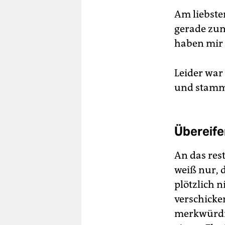
Am liebsten
gerade zum
haben mir 
Leider war 
und stammel
Übereife
An das res
weiß nur, 
plötzlich 
verschicke
merkwürdig