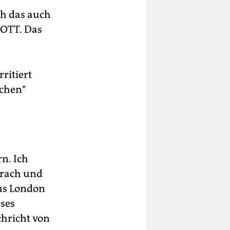
ch das auch
GOTT. Das
rritiert
achen*
n. Ich
prach und
aus London
eses
hricht von