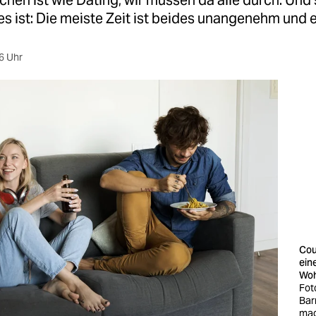
hen ist wie Dating, wir müssen da alle durch. Und
es ist: Die meiste Zeit ist beides unangenehm und e
6 Uhr
Cou
ein
Woh
Fot
Bar
ma