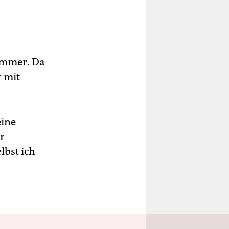
Zimmer. Da
 mit
eine
r
lbst ich