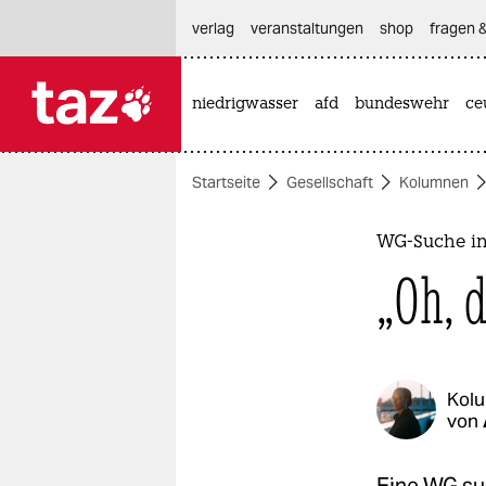
hautnavigation anspringen
hauptinhalt anspringen
footer anspringen
verlag
veranstaltungen
shop
fragen &
niedrigwasser
afd
bundeswehr
ce

taz zahl ich
taz zahl ich
Startseite
Gesellschaft
Kolumnen
themen
politik
WG-Suche in
„Oh, 
öko
gesellschaft
kultur
Kol
von
sport