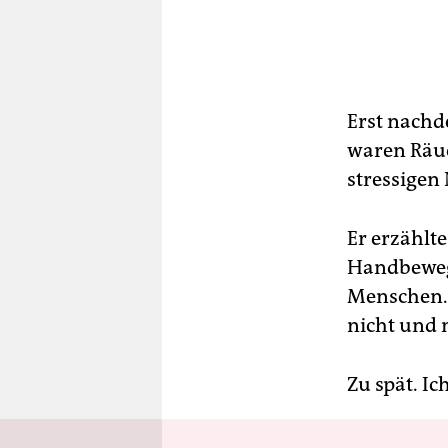
Erst nachd
waren Räuc
stressigen
Er erzählt
Handbewegu
Menschen. 
nicht und 
Zu spät. I