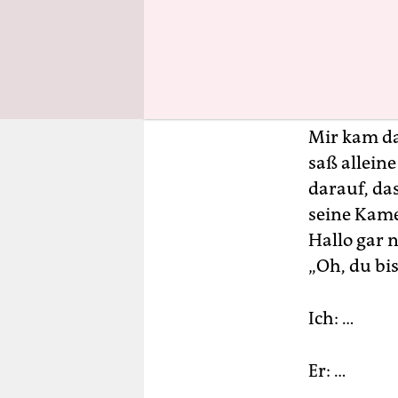
sich dann r
Unangene
Mir kam da
saß allein
darauf, da
seine Kamer
Hallo gar 
„Oh, du bis
Ich: …
Er: …