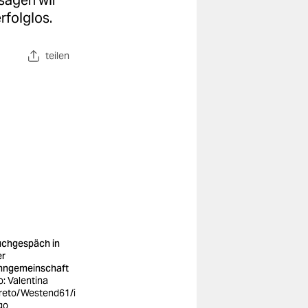
 sagen wir
rfolglos.
teilen
chgespäch in
er
ngemeinschaft
o: Valentina
reto/Westend61/i
go