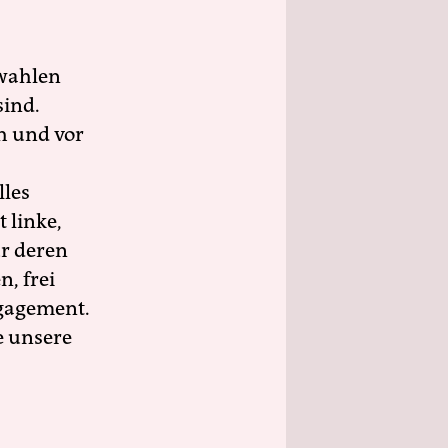
wahlen
sind.
h und vor
lles
 linke,
ür deren
n, frei
ngagement.
e unsere