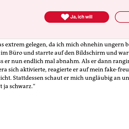
ichtig treffen würde.

Ja, ich will
hme Stille
s extrem gelegen, da ich mich ohnehin ungern b
e im Büro und starrte auf den Bildschirm und war
ss er nun endlich mal abnahm. Als er dann rang
a sich aktivierte, reagierte er auf mein fake-fre
nicht. Stattdessen schaut er mich ungläubig an un
t ja schwarz.“