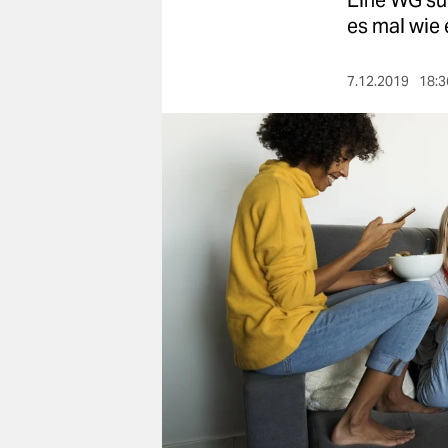
Eine WG suc
berlin
es mal wie 
nord
7.12.2019
18:3
wahrheit
verlag
verlag
veranstaltungen
shop
fragen & hilfe
unterstützen
abo
genossenschaft