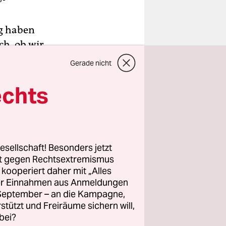
ng haben
ch, ob wir
Gerade nicht
echts
einer
in, an dem
e deswegen
nen zu
esellschaft! Besonders jetzt
rt gegen Rechtsextremismus
z kooperiert daher mit „Alles
s meiner
ller Einnahmen aus Anmeldungen
las mich
. September – an die Kampagne,
rstützt und Freiräume sichern will,
 sich
bei?
bevor man