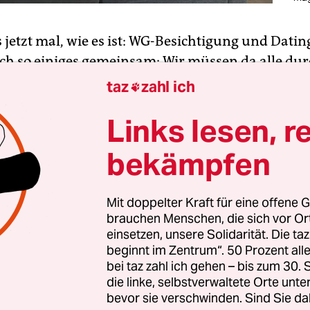
s jetzt mal, wie es ist: WG-Besichtigung und Dati
h so einiges gemeinsam: Wir müssen da alle dur
der nicht.
taz
zahl ich

Links lesen, r
sich beim ersten Kennenlerntreffen immer von s
te und arbeitet von da an nur noch auf den Tag h
bekämpfen
infach so geben kann, wie man wirklich ist, ohn
rwiegenden Konsequenzen und Sanktionen rech
Mit doppelter Kraft für eine offene G
brauchen Menschen, die sich vor O
einsetzen, unsere Solidarität. Die ta
rade mal ein halbes Jahr in Berlin und musste au
beginnt im Zentrum“. 50 Prozent a
d mir eine neue Wohngemeinschaft suchen. Ich 
bei taz zahl ich gehen – bis zum 30
die linke, selbstverwaltete Orte unte
chiedene WG-gesucht-Anzeigen. Eine Anzeige, die
bevor sie verschwinden. Sind Sie da
 Scam herausstellte, bat um ein Skype-Gespräch, 