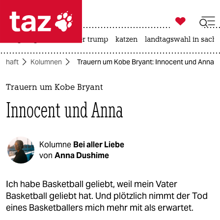

taz zahl ich
bergsteigen
usa unter trump
katzen
landtagswahl in sachs

taz zahl ich
schaft
Kolumnen
Trauern um Kobe Bryant: Innocent und Anna
taz zahl ich
themen
Trauern um Kobe Bryant
Innocent und Anna
politik
öko
Kolumne
Bei aller Liebe
gesellschaft
von
Anna Dushime
kultur
Ich habe Basketball geliebt, weil mein Vater
Basketball geliebt hat. Und plötzlich nimmt der Tod
sport
eines Basketballers mich mehr mit als erwartet.