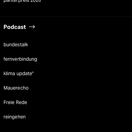
panterpreis 2026
Podcast
bundestalk
fernverbindung
klima update°
Mauerecho
Freie Rede
reingehen