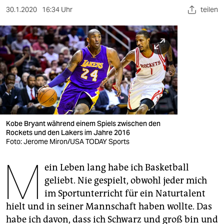
berlin
30.1.2020
16:34 Uhr
teilen
nord
wahrheit
verlag
verlag
veranstaltungen
Kobe Bryant während einem Spiels zwischen den
shop
Rockets und den Lakers im Jahre 2016
Foto: Jerome Miron/USA TODAY Sports
fragen & hilfe
M
unterstützen
ein Leben lang habe ich Basketball
geliebt. Nie gespielt, obwohl jeder mich
abo
im Sportunterricht für ein Naturtalent
hielt und in seiner Mannschaft haben wollte. Das
genossenschaft
habe ich davon, dass ich Schwarz und groß bin und