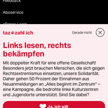
Feedback
Aboservice
ePaper Login
taz
zahl ich
Gerade nicht

Downloads für Abonnierende
Links lesen, rechts
bekämpfen
© 2026 taz Verlags und Vertriebs GmbH
Mit doppelter Kraft für eine offene Gesellschaft!
Alle Rechte vorbehalten. Bei rechtlichen Fragen oder für Genehmigungen
wenden Sie sich bitte an
lizenzen@taz.de
Besonders jetzt brauchen Menschen, die sich gegen
Rechtsextremismus einsetzen, unsere Solidarität.
Daher gehen 50 Prozent der Einnahmen aus
Feedback
Redaktionsstatut
Kommune-Richtlinien
KI-
Neuanmeldungen an „Alles beginnt im Zentrum“ –
eine Kampagne, die bedrohte linke Kulturzentren
Leitlinie
Informant
Datenschutz
Impressum
AGB
und Jugendorte unterstützt. Sind Sie dabei?
Seitenwende
Einwilligungen widerrufen (Ads)

Ja, ich will