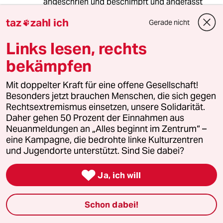
angeschrien und beschimpft und angefasst
und sind soweit möglich ruhig geblieben.
taz
zahl ich
Gerade nicht

Als die Polizei (endlich) kam, gab es von vielen
Leuten Applaus, denn wir wurden von den
Links lesen, rechts
Leuten aus der Gruppe genötigt, eine
viertelstunde zu warten.
bekämpfen
Mit doppelter Kraft für eine offene Gesellschaft!
cosmopol
C
Besonders jetzt brauchen Menschen, die sich gegen
Rechtsextremismus einsetzen, unsere Solidarität.
21.01.2014
,
09:44 Uhr
Daher gehen 50 Prozent der Einnahmen aus
Was dir nicht gefällt, muss noch lange nicht
Neuanmeldungen an „Alles beginnt im Zentrum“ –
unter Alkoholeinfluss geschrieben worden sein.
eine Kampagne, die bedrohte linke Kulturzentren
;)
und Jugendorte unterstützt. Sind Sie dabei?
Was für Vergewaltigungen genauso gilt wie für
Brutalität auf der Wache – im Regelfall ist

Ja, ich will
niemand anderes vor Ort, außer Täter und
Betroffene*r. Ist auc heigentlich common
sense. Die Einforderung einer anderen
Schon dabei!
Meinung ist gleichbedeutend mit der Aussage
das der betroffenen Person nicht vertraut wird,