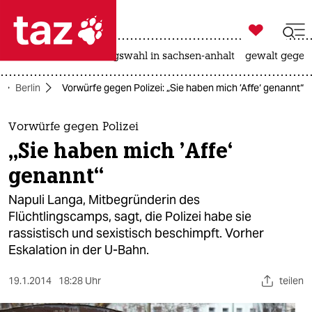

taz zahl ich
hitze
surfen
landtagswahl in sachsen-anhalt
gewalt gegen

taz zahl ich
Berlin
Vorwürfe gegen Polizei: „Sie haben mich ’Affe‘ genannt“
taz zahl ich
themen
Vorwürfe gegen Polizei
„Sie haben mich ’Affe‘
politik
genannt“
öko
Napuli Langa, Mitbegründerin des
Flüchtlingscamps, sagt, die Polizei habe sie
gesellschaft
rassistisch und sexistisch beschimpft. Vorher
Eskalation in der U-Bahn.
kultur
sport
19.1.2014
18:28 Uhr
teilen