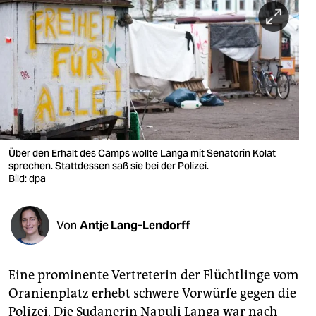
berlin
nord
wahrheit
verlag
verlag
veranstaltungen
Über den Erhalt des Camps wollte Langa mit Senatorin Kolat
sprechen. Stattdessen saß sie bei der Polizei.
shop
Bild: dpa
fragen & hilfe
Von
Antje Lang-Lendorff
unterstützen
abo
Eine prominente Vertreterin der Flüchtlinge vom
genossenschaft
Oranienplatz erhebt schwere Vorwürfe gegen die
Polizei. Die Sudanerin Napuli Langa war nach