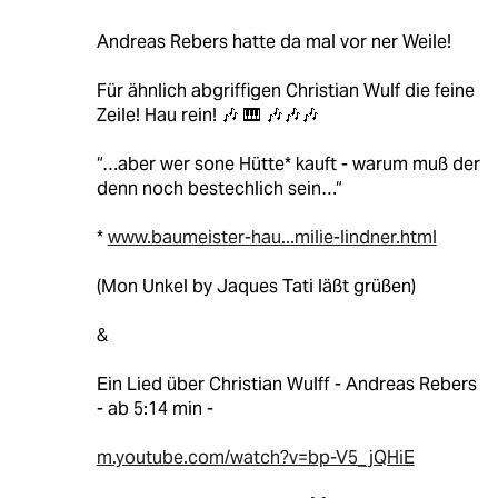
Andreas Rebers hatte da mal vor ner Weile!
Für ähnlich abgriffigen Christian Wulf die feine
Zeile! Hau rein! 🎶 🎹 🎶🎶🎶
“…aber wer sone Hütte* kauft - warum muß der
denn noch bestechlich sein…“
*
www.baumeister-hau...milie-lindner.html
(Mon Unkel by Jaques Tati läßt grüßen)
&
Ein Lied über Christian Wulff - Andreas Rebers
- ab 5:14 min -
m.youtube.com/watch?v=bp-V5_jQHiE