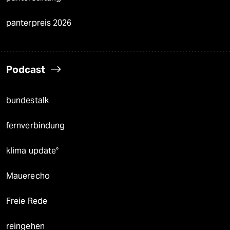
panterpreis 2026
Podcast
bundestalk
fernverbindung
klima update°
Mauerecho
Freie Rede
reingehen