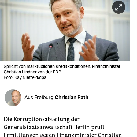
berlin
nord
wahrheit
verlag
verlag
veranstaltungen
Spricht von marktüblichen Kreditkonditionen: Finanzminister
Christian Lindner von der FDP
Foto: Kay Nietfeld/dpa
shop
fragen & hilfe
Aus Freiburg
Christian Rath
unterstützen
abo
Die Korruptionsabteilung der
genossenschaft
Generalstaatsanwaltschaft Berlin prüft
Ermittlungen gegen Finanzminister Christian