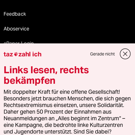
Feedback
Aboservice
ePaper Login
taz
zahl ich
Gerade nicht

Downloads für Abonnierende
Links lesen, rechts
bekämpfen
© 2026 taz Verlags und Vertriebs GmbH
Mit doppelter Kraft für eine offene Gesellschaft!
Alle Rechte vorbehalten. Bei rechtlichen Fragen oder für Genehmigungen
wenden Sie sich bitte an
lizenzen@taz.de
Besonders jetzt brauchen Menschen, die sich gegen
Rechtsextremismus einsetzen, unsere Solidarität.
Daher gehen 50 Prozent der Einnahmen aus
Feedback
Redaktionsstatut
Kommune-Richtlinien
KI-
Neuanmeldungen an „Alles beginnt im Zentrum“ –
eine Kampagne, die bedrohte linke Kulturzentren
Leitlinie
Informant
Datenschutz
Impressum
AGB
und Jugendorte unterstützt. Sind Sie dabei?