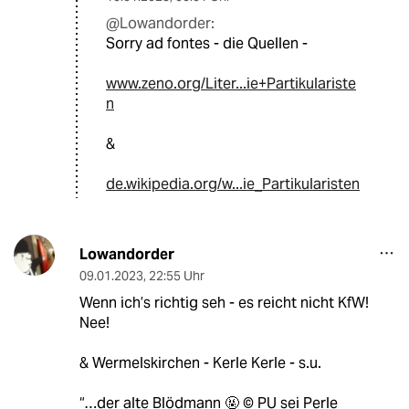
@Lowandorder:
Sorry ad fontes - die Quellen -
www.zeno.org/Liter...ie+Partikulariste
n
&
de.wikipedia.org/w...ie_Partikularisten
Lowandorder
09.01.2023
,
22:55 Uhr
Wenn ich’s richtig seh - es reicht nicht KfW!
Nee!
& Wermelskirchen - Kerle Kerle - s.u.
“…der alte Blödmann 🤬 ©️ PU sei Perle