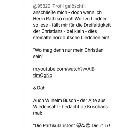
@95820 (Profil gelöscht):
anschließe mich - doch wenn ich
Herrn Rath so nach Wulf zu Lindner
so lese - fällt mir für die Dreifaltigkeit
der Christians - bei klein - dies
steinalte norddütsche Liedchen ein!
“Wo mag denn nur mein Christian
sein“
m.youtube.com/watch?v=AlB-
tImQgNo
& Däh
Auch Wilhelm Busch - der Alte aus
Wiedensahl - bedacht de Krischans
mal:
“Die Partikularisten“ 🙀🥳😡 Die 🥚🥚!