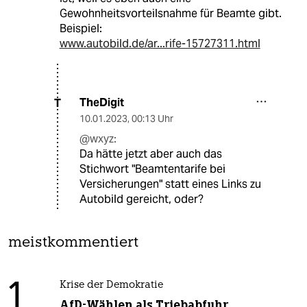
Gewohnheitsvorteilsnahme für Beamte gibt.
Beispiel:
www.autobild.de/ar...rife-15727311.html
TheDigit
T
10.01.2023
,
00:13 Uhr
@wxyz:
Da hätte jetzt aber auch das
Stichwort "Beamtentarife bei
Versicherungen" statt eines Links zu
Autobild gereicht, oder?
meistkommentiert
1
Krise der Demokratie
AfD-Wählen als Triebabfuhr