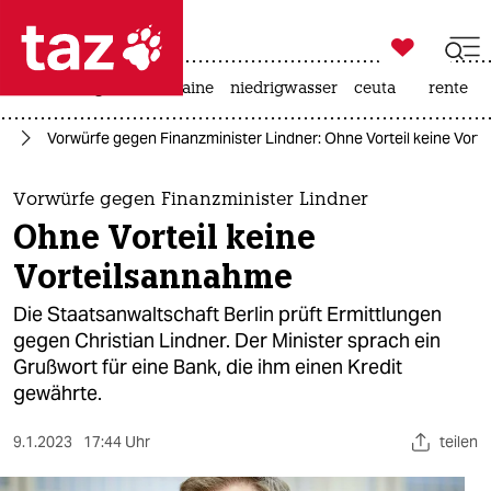

taz zahl ich
hitze
krieg in der ukraine
niedrigwasser
ceuta
rente

taz zahl ich
on
Vorwürfe gegen Finanzminister Lindner: Ohne Vorteil keine Vor
taz zahl ich
themen
Vorwürfe gegen Finanzminister Lindner
Ohne Vorteil keine
politik
Vorteilsannahme
öko
Die Staatsanwaltschaft Berlin prüft Ermittlungen
gegen Christian Lindner. Der Minister sprach ein
gesellschaft
Grußwort für eine Bank, die ihm einen Kredit
gewährte.
kultur
sport
9.1.2023
17:44 Uhr
teilen