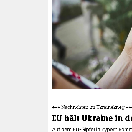
berlin
nord
wahrheit
verlag
verlag
veranstaltungen
shop
fragen & hilfe
unterstützen
+++ Nachrichten im Ukrainekrieg ++
abo
EU hält Ukraine in de
genossenschaft
Auf dem EU-Gipfel in Zypern kommt 