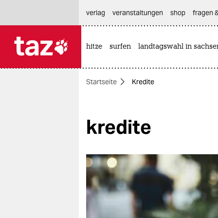
hautnavigation anspringen
hauptinhalt anspringen
footer anspringen
verlag
veranstaltungen
shop
fragen &
hitze
surfen
landtagswahl in sachse

taz zahl ich
taz zahl ich
Startseite
Kredite
themen
politik
kredite
öko
gesellschaft
kultur
sport