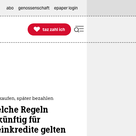
abo
genossenschaft
epaper login

taz zahl ich
taz zahl ich
 kaufen, später bezahlen
lche Regeln
künftig für
einkredite gelten