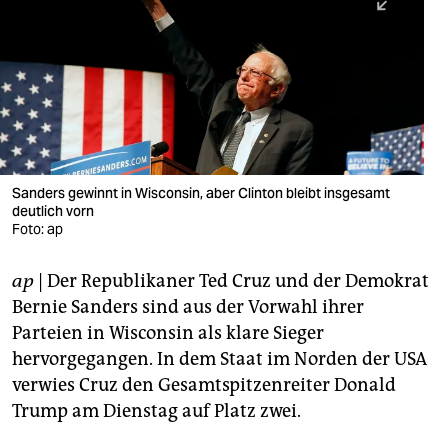
berlin
nord
wahrheit
verlag
verlag
Sanders gewinnt in Wisconsin, aber Clinton bleibt insgesamt
deutlich vorn
veranstaltungen
Foto: ap
shop
ap
| Der Republikaner Ted Cruz und der Demokrat
fragen & hilfe
Bernie Sanders sind aus der Vorwahl ihrer
unterstützen
Parteien in Wisconsin als klare Sieger
hervorgegangen. In dem Staat im Norden der USA
abo
verwies Cruz den Gesamtspitzenreiter Donald
Trump am Dienstag auf Platz zwei.
genossenschaft