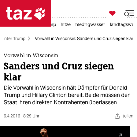

taz zahl ich
katzen
usa unter trump
hitze
niedrigwasser
landtagswahl

taz zahl ich
 unter Trump
Vorwahl in Wisconsin: Sanders und Cruz siegen klar
taz zahl ich
themen
Vorwahl in Wisconsin
Sanders und Cruz siegen
politik
klar
öko
Die Vorwahl in Wisconsin hält Dämpfer für Donald
Trump und Hillary Clinton bereit. Beide müssen den
gesellschaft
Staat ihren direkten Kontrahenten überlassen.
kultur
6.4.2016
8:29 Uhr
teilen
sport