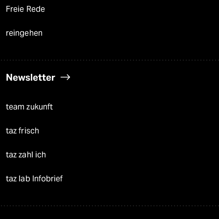
Freie Rede
reingehen
Newsletter
team zukunft
taz frisch
taz zahl ich
taz lab Infobrief