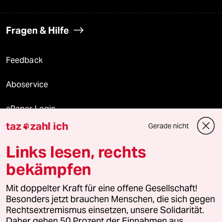
Fragen & Hilfe
Feedback
Aboservice
ePaper Login
taz
zahl ich
Gerade nicht

Downloads für Abonnierende
Links lesen, rechts
bekämpfen
© 2026 taz Verlags und Vertriebs GmbH
Alle Rechte vorbehalten. Bei rechtlichen Fragen oder für Genehmigungen
Mit doppelter Kraft für eine offene Gesellschaft!
wenden Sie sich bitte an
lizenzen@taz.de
Besonders jetzt brauchen Menschen, die sich gegen
Rechtsextremismus einsetzen, unsere Solidarität.
Daher gehen 50 Prozent der Einnahmen aus