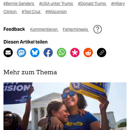
#Bernie Sanders
#USA unter Trump
#Donald Trump
#Hillary
Clinton
#Ted Cruz
#Wisconsin
Feedback
Kommentieren
Fehlerhinweis
Diesen Artikel teilen
Mehr zum Thema