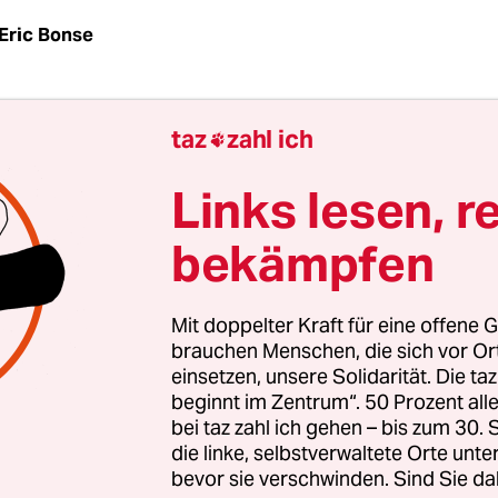
Eric Bonse
az
| Europa setzt auf mehr Datenschutz – vorerst j
taz
zahl ich

nische Internetkonzerne wie Facebook oder Goog
werden, in „deutlicher und klarer Sprache“ über
Links lesen, r
rsonenbezogener Daten zu informieren. Eine
bekämpfen
nde Vorlage verabschiedete das Europaparlame
d. Bei Verstößen sollen Unternehmen bis zu 5 
tzes und bis zu 100 Millionen Euro Strafe zahlen
Mit doppelter Kraft für eine offene G
brauchen Menschen, die sich vor O
einsetzen, unsere Solidarität. Die ta
f war unter Federführung des deutschen
beginnt im Zentrum“. 50 Prozent a
ordneten Jan Philipp Albrecht (Grüne) zustande
bei taz zahl ich gehen – bis zum 30
 Die 28 EU-Länder müssen der Verordnung noch
die linke, selbstverwaltete Orte unte
bevor sie verschwinden. Sind Sie da
 haben es damit aber offenbar nicht sehr eilig. 