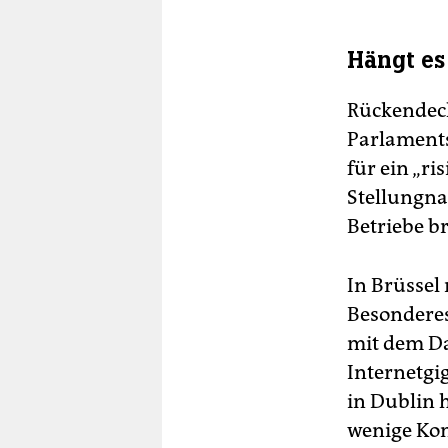
Hängt es
Rückendeck
Parlaments
für ein „ri
Stellungn
Betriebe b
In Brüssel
Besonderes 
mit dem Da
Internetgi
in Dublin h
wenige Kom