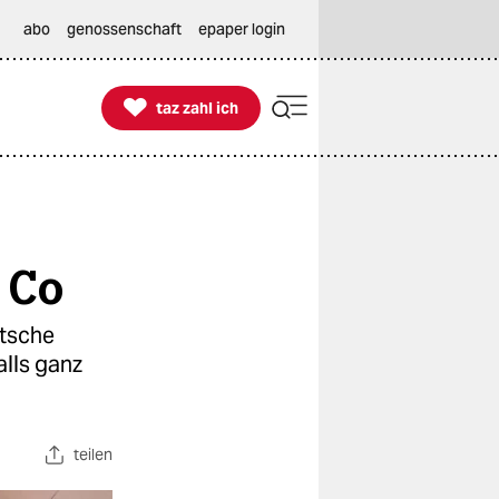
abo
genossenschaft
epaper login

taz zahl ich
taz zahl ich
 Co
utsche
alls ganz
teilen