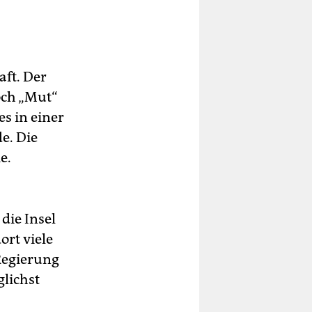
ft. Der
och „Mut“
es in einer
e. Die
e.
.
die Insel
rt viele
 Regierung
glichst