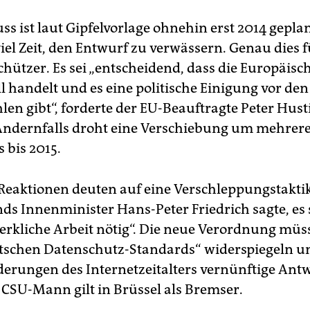
ss ist laut Gipfelvorlage ohnehin erst 2014 geplant
viel Zeit, den Entwurf zu verwässern. Genau dies 
chützer. Es sei „entscheidend, dass die Europäisc
l handelt und es eine politische Einigung vor den
en gibt“, forderte der EU-Beauftragte Peter Hus
Andernfalls droht eine Verschiebung um mehrere
 bis 2015.
 Reaktionen deuten auf eine Verschleppungstaktik
ds Innenminister Hans-Peter Friedrich sagte, es 
erkliche Arbeit nötig“. Die neue Verordnung müss
schen Datenschutz-Standards“ widerspiegeln un
erungen des Internetzeitalters vernünftige Ant
 CSU-Mann gilt in Brüssel als Bremser.