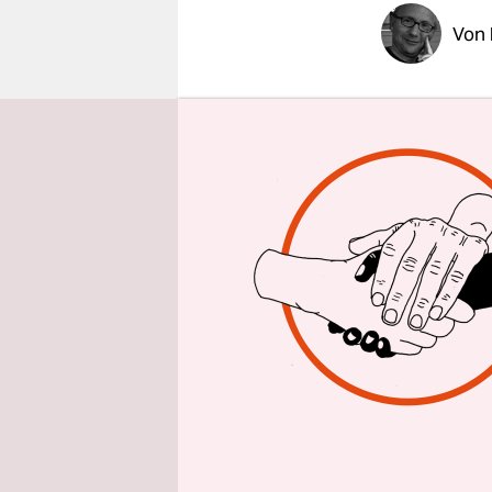
epaper login
Von
BRÜSSEL
t
US-amerika
gezwungen 
Nutzung pe
entspreche
Montagaben
ihres Umsa
Der Entwur
Europaabge
gekommen.
zustimmen,