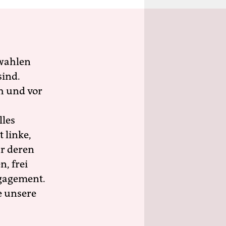
wahlen
sind.
h und vor
lles
 linke,
ür deren
n, frei
ngagement.
e unsere