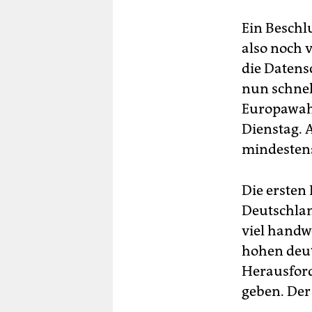
Ein Beschlu
also noch 
die Datens
nun schnel
Europawahl
Dienstag. 
mindestens
Die ersten
Deutschlan
viel handw
hohen deut
Herausford
geben. Der