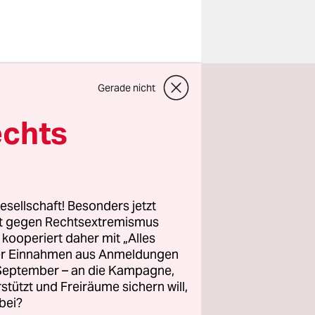
edenfalls.
Gerade nicht
le sollen
 die
echts
nt am
Prozent
.
esellschaft! Besonders jetzt
rt gegen Rechtsextremismus
z kooperiert daher mit „Alles
ller Einnahmen aus Anmeldungen
. September – an die Kampagne,
rstützt und Freiräume sichern will,
bei?
Beim EU-