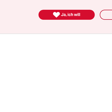
Donnerstag und Freitag dieser Woche in Brüssel t
z unter ferner liefen auf, nach dem „digitalen

Ja, ich will
kt“, „Cloud-Computing“ und „E-Commerce“.