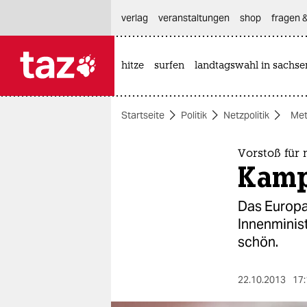
hautnavigation anspringen
hauptinhalt anspringen
footer anspringen
verlag
veranstaltungen
shop
fragen &
hitze
surfen
landtagswahl in sachse

taz zahl ich
taz zahl ich
Startseite
Politik
Netzpolitik
Me
themen
politik
Vorstoß für
Kamp
öko
Das Europa
gesellschaft
Innenminist
schön.
kultur
sport
22.10.2013
17: