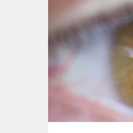
berlin
nord
wahrheit
verlag
verlag
veranstaltungen
shop
fragen & hilfe
unterstützen
abo
genossenschaft