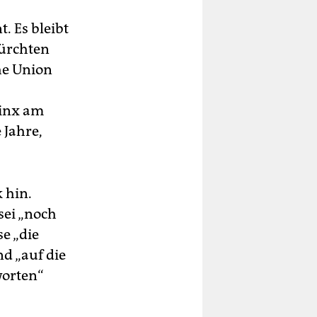
. Es bleibt
fürchten
he Union
tinx am
 Jahre,
 hin.
sei „noch
e „die
d „auf die
worten“