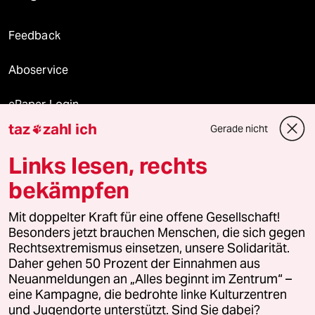
Feedback
Aboservice
ePaper Login
taz
zahl ich
Gerade nicht

Downloads für Abonnierende
Links lesen, rechts
bekämpfen
© 2026 taz Verlags und Vertriebs GmbH
Alle Rechte vorbehalten. Bei rechtlichen Fragen oder für Genehmigungen
Mit doppelter Kraft für eine offene Gesellschaft!
wenden Sie sich bitte an
lizenzen@taz.de
Besonders jetzt brauchen Menschen, die sich gegen
Rechtsextremismus einsetzen, unsere Solidarität.
Daher gehen 50 Prozent der Einnahmen aus
Feedback
Redaktionsstatut
Kommune-Richtlinien
KI-
Neuanmeldungen an „Alles beginnt im Zentrum“ –
eine Kampagne, die bedrohte linke Kulturzentren
Leitlinie
Informant
Datenschutz
Impressum
AGB
und Jugendorte unterstützt. Sind Sie dabei?