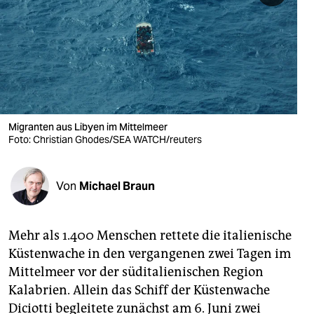
berlin
nord
wahrheit
verlag
verlag
Migranten aus Libyen im Mittelmeer
Foto: Christian Ghodes/SEA WATCH/reuters
veranstaltungen
shop
Von
Michael Braun
fragen & hilfe
unterstützen
Mehr als 1.400 Menschen rettete die italienische
Küstenwache in den vergangenen zwei Tagen im
abo
Mittelmeer vor der süditalienischen Region
genossenschaft
Kalabrien. Allein das Schiff der Küstenwache
Diciotti begleitete zunächst am 6. Juni zwei