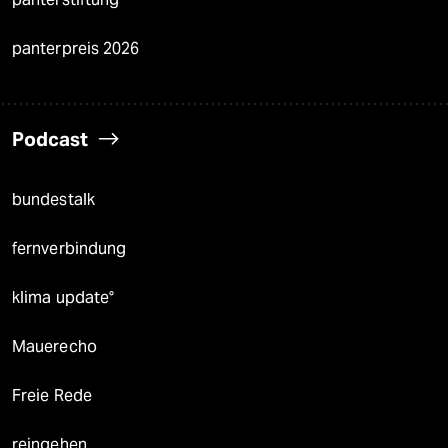
panterpreis 2026
Podcast
bundestalk
fernverbindung
klima update°
Mauerecho
Freie Rede
reingehen