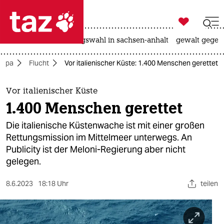

taz zahl ich
hitze
surfen
landtagswahl in sachsen-anhalt
gewalt gegen

taz zahl ich
ropa
Flucht
Vor italienischer Küste: 1.400 Menschen gerettet
taz zahl ich
themen
Vor italienischer Küste
1.400 Menschen gerettet
politik
Die italienische Küstenwache ist mit einer großen
öko
Rettungsmission im Mittelmeer unterwegs. An
Publicity ist der Meloni-Regierung aber nicht
gesellschaft
gelegen.
kultur
8.6.2023
18:18 Uhr
teilen
sport