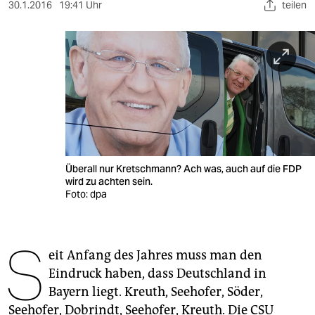
berlin
30.1.2016
19:41 Uhr
teilen
nord
wahrheit
verlag
verlag
veranstaltungen
Überall nur Kretschmann? Ach was, auch auf die FDP
shop
wird zu achten sein.
Foto: dpa
fragen & hilfe
unterstützen
S
eit Anfang des Jahres muss man den
abo
Eindruck haben, dass Deutschland in
genossenschaft
Bayern liegt. Kreuth, Seehofer, Söder,
Seehofer, Dobrindt, Seehofer, Kreuth. Die CSU