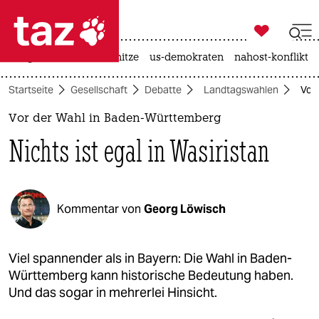

taz zahl ich
krieg in der ukraine
hitze
us-demokraten
nahost-konflikt

taz zahl ich
Startseite
Gesellschaft
Debatte
Landtagswahlen
Vor 
taz zahl ich
Vor der Wahl in Baden-Württemberg
themen
Nichts ist egal in Wasiristan
politik
öko
Kommentar von
Georg Löwisch
gesellschaft
kultur
Viel spannender als in Bayern: Die Wahl in Baden-
Württemberg kann historische Bedeutung haben.
sport
Und das sogar in mehrerlei Hinsicht.