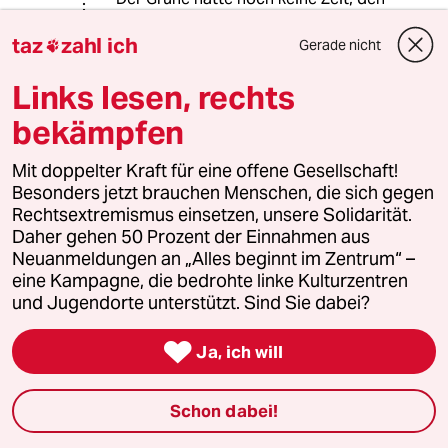
schwarzen Filz von Jahrzehnten CDU
taz
zahl ich
zu beseitigen. Die CDU BaWü hielt
Gerade nicht

sich ja schon für die Eigentümerin
des Landes, der CSU in Bayern von
Links lesen, rechts
daher nicht unähnlich.
bekämpfen
Mit doppelter Kraft für eine offene Gesellschaft!
Grisch
G
Besonders jetzt brauchen Menschen, die sich gegen
31.01.2016
,
11:14 Uhr
Rechtsextremismus einsetzen, unsere Solidarität.
Daher gehen 50 Prozent der Einnahmen aus
@DR. ALFRED SCHWEINSTEIN:
Neuanmeldungen an „Alles beginnt im Zentrum“ –
Wenn man sich nicht die Mühe macht
eine Kampagne, die bedrohte linke Kulturzentren
genau hinzusehen, ist es nicht
und Jugendorte unterstützt. Sind Sie dabei?
verwunderlich wenn alles gleich
aussieht...

Ja, ich will
Worst Case
WC
Schon dabei!
31.01.2016
,
03:24 Uhr