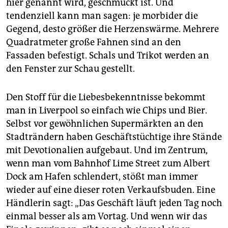
hier genannt wird, geschmückt ist. Und
epaper login
tendenziell kann man sagen: je morbider die
Gegend, desto größer die Herzenswärme. Mehrere
Quadratmeter große Fahnen sind an den
Fassaden befestigt. Schals und Trikot werden an
den Fenster zur Schau gestellt.
Den Stoff für die Liebesbekenntnisse bekommt
man in Liverpool so einfach wie Chips und Bier.
Selbst vor gewöhnlichen Supermärkten an den
Stadträndern haben Geschäftstüchtige ihre Stän­de
mit Devotionalien aufgebaut. Und im Zentrum,
wenn man vom Bahnhof Lime Street zum Albert
Dock am Hafen schlendert, stößt man immer
wieder auf eine dieser roten Verkaufsbuden. Eine
Händlerin sagt: „Das Geschäft läuft jeden Tag noch
einmal besser als am Vortag. Und wenn wir das