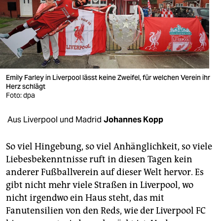
berlin
nord
wahrheit
verlag
Emily Farley in Liverpool lässt keine Zweifel, für welchen Verein ihr
Herz schlägt
verlag
Foto: dpa
veranstaltungen
Aus Liverpool und Madrid
Johannes Kopp
shop
fragen & hilfe
So viel Hingebung, so viel Anhänglichkeit, so viele
Liebesbekenntnisse ruft in diesen Tagen kein
unterstützen
anderer Fußballverein auf dieser Welt hervor. Es
gibt nicht mehr viele Straßen in Liverpool, wo
abo
nicht irgendwo ein Haus steht, das mit
genossenschaft
Fanutensilien von den Reds, wie der Liverpool FC