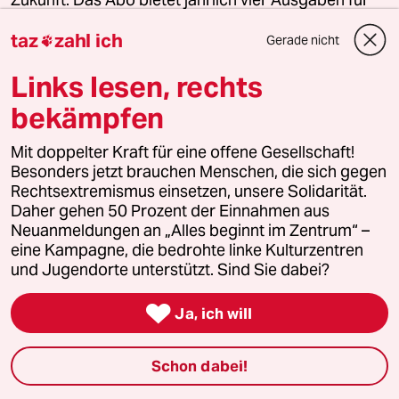
nur 38 Euro. Zudem erhalten Sie eine Ausgabe von
taz
zahl ich
Luisa Neubauers neuestem Buch „Was wäre, wenn
Gerade nicht

wir mutig sind?“ (solange Vorrat reicht).
Links lesen, rechts
Jedes Quartal neu in Ihrem Briefkasten
bekämpfen
Nur 38 Euro im Jahr
Als Prämie Luisa Neubauers „Was wäre, wenn wir
Mit doppelter Kraft für eine offene Gesellschaft!
mutig sind?“
Besonders jetzt brauchen Menschen, die sich gegen
Rechtsextremismus einsetzen, unsere Solidarität.
Herausgegeben von Harald Welzer
Daher gehen 50 Prozent der Einnahmen aus
Neuanmeldungen an „Alles beginnt im Zentrum“ –
Jetzt abonnieren
eine Kampagne, die bedrohte linke Kulturzentren
und Jugendorte unterstützt. Sind Sie dabei?

Ja, ich will
0 Kommentare
Schon dabei!