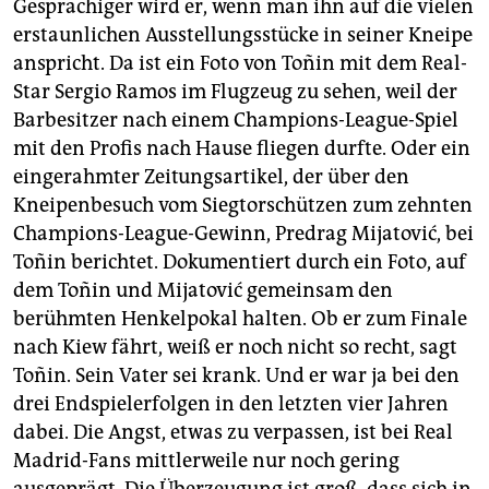
Gesprächiger wird er, wenn man ihn auf die vielen
erstaunlichen Ausstellungsstücke in seiner Kneipe
anspricht. Da ist ein Foto von Toñin mit dem Real-
Star Sergio Ramos im Flugzeug zu sehen, weil der
Barbesitzer nach einem Cham­pions-­League-Spiel
mit den Profis nach Hause fliegen durfte. Oder ein
eingerahmter Zeitungsartikel, der über den
Kneipenbesuch vom Siegtorschützen zum zehnten
Champions-League-Gewinn, Predrag Mijatović, bei
Toñin berichtet. Dokumentiert durch ein Foto, auf
dem Toñin und Mijatović gemeinsam den
berühmten Henkelpokal halten. Ob er zum Finale
nach Kiew fährt, weiß er noch nicht so recht, sagt
Toñin. Sein Vater sei krank. Und er war ja bei den
drei Endspielerfolgen in den letzten vier Jahren
dabei. Die Angst, etwas zu verpassen, ist bei Real
Madrid-Fans mittlerweile nur noch gering
ausgeprägt. Die Überzeugung ist groß, dass sich in