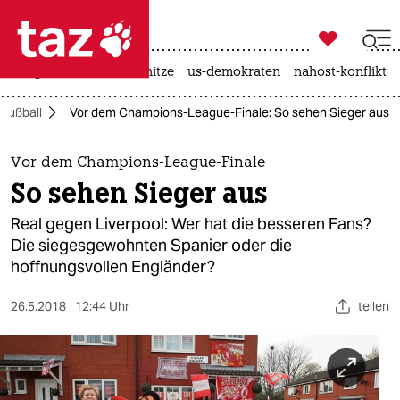

taz zahl ich
krieg in der ukraine
hitze
us-demokraten
nahost-konflikt

taz zahl ich
Fußball
Vor dem Champions-League-Finale: So sehen Sieger aus
taz zahl ich
themen
Vor dem Champions-League-Finale
So sehen Sieger aus
politik
Real gegen Liverpool: Wer hat die besseren Fans?
öko
Die siegesgewohnten Spanier oder die
hoffnungsvollen Engländer?
gesellschaft
26.5.2018
12:44 Uhr
teilen
kultur
sport