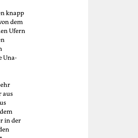
nen knapp
 von dem
den Ufern
en
n
e Una-
sehr
r aus
mus
s dem
r in der
 den