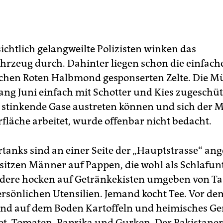
ichtlich gelangweilte Polizisten winken das
hrzeug durch. Dahinter liegen schon die einfach
chen Roten Halbmond gesponserten Zelte. Die M
ng Juni einfach mit Schotter und Kies zugeschüt
d stinkende Gase austreten können und sich der M
rfläche arbeitet, wurde offenbar nicht bedacht.
rtanks sind an einer Seite der „Hauptstrasse“ ang
 sitzen Männer auf Pappen, die wohl als Schlafun
dere hocken auf Getränkekisten umgeben von T
rsönlichen Utensilien. Jemand kocht Tee. Vor dem
ind auf dem Boden Kartoffeln und heimisches G
et, Tomaten, Paprika und Gurken. Der Pakistaner