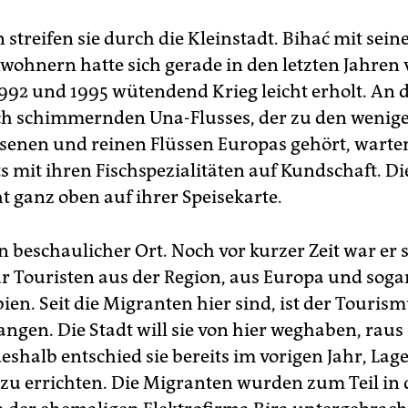
 streifen sie durch die Kleinstadt. Bihać mit sei
wohnern hatte sich gerade in den letzten Jahren
992 und 1995 wütendend Krieg leicht erholt. An 
ch schimmernden Una-Flusses, der zu den wenig
senen und reinen Flüssen Europas gehört, warte
s mit ihren Fischspezialitäten auf Kundschaft. Di
ht ganz oben auf ihrer Speisekarte.
in beschaulicher Ort. Noch vor kurzer Zeit war er 
für Touristen aus der Region, aus Europa und soga
en. Seit die Migranten hier sind, ist der Touris
ngen. Die Stadt will sie von hier weghaben, rau
shalb entschied sie bereits im vorigen Jahr, Lage
 zu errichten. Die Migranten wurden zum Teil in