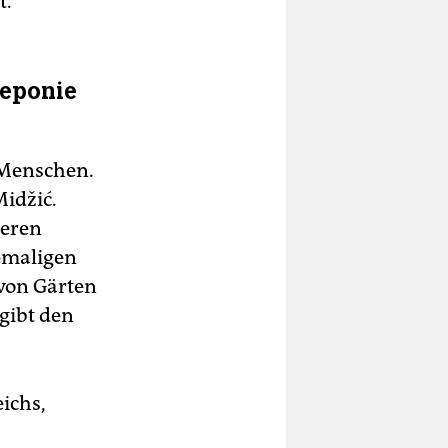
t.
deponie
 Menschen.
Midžić.
teren
hemaligen
 von Gärten
gibt den
ichs,