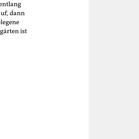
entlang
auf, dann
elegene
gärten ist