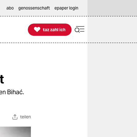
abo
genossenschaft
epaper login

taz zahl ich
taz zahl ich
t
en Bihać.
teilen