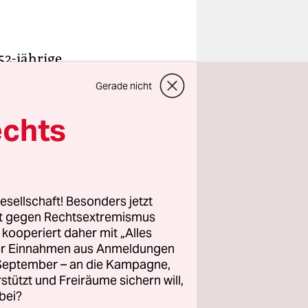
52-jährige
e
Gerade nicht
eiten.
anten im
echts
en es
nland oder
esellschaft! Besonders jetzt
rt gegen Rechtsextremismus
.“ Er
z kooperiert daher mit „Alles
ug, der
ller Einnahmen aus Anmeldungen
hebt. „Die
. September – an die Kampagne,
n dort oben
rstützt und Freiräume sichern will,
bei?
 EU. Nur weg