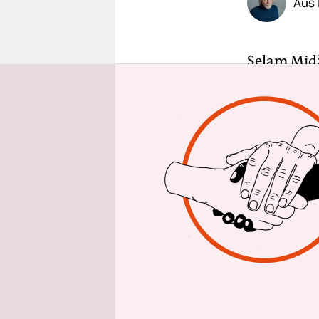
Aus 
epaper login
Selam Midž
Chef des R
angesichts
Sachlich u
Nordwesten
5.000 oder
Serbien ge
„Täglich k
deutet vom
sich mit s
Leute aus 
hin, an die