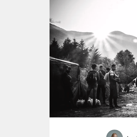
berlin
nord
wahrheit
verlag
verlag
veranstaltungen
shop
fragen & hilfe
unterstützen
abo
genossenschaft