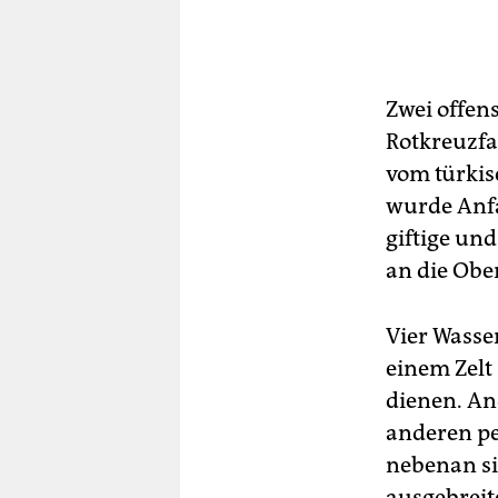
Zwei offens
Rotkreuzfa
vom türkis
wurde Anfa
giftige un
an die Obe
Vier Wasse
einem Zelt
dienen. An
anderen pe
nebenan s
ausgebreit