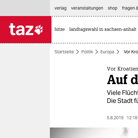
hautnavigation anspringen
hauptinhalt anspringen
footer anspringen
verlag
veranstaltungen
shop
fragen &
hitze
landtagswahl in sachsen-anhalt

taz zahl ich
taz zahl ich
Startseite
Politik
Europa
Vor Kro
themen
politik
Vor Kroatie
Auf d
öko
Viele Flüch
gesellschaft
Die Stadt f
kultur
5.8.2019
12:18
sport