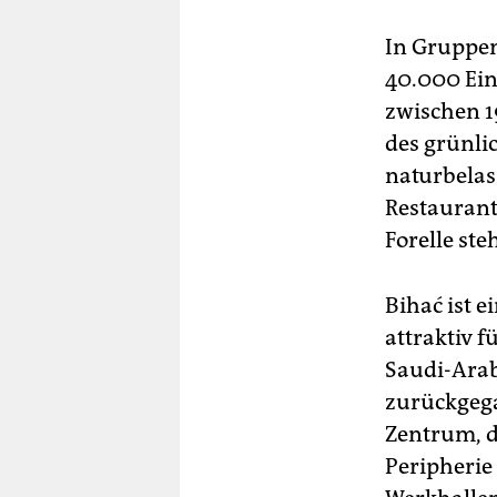
In Gruppen
40.000 Ein
zwischen 1
des grünli
naturbelas
Restaurant
Forelle ste
Bihać ist e
attraktiv 
Saudi-Arabi
zurückgega
Zentrum, de
Peripherie