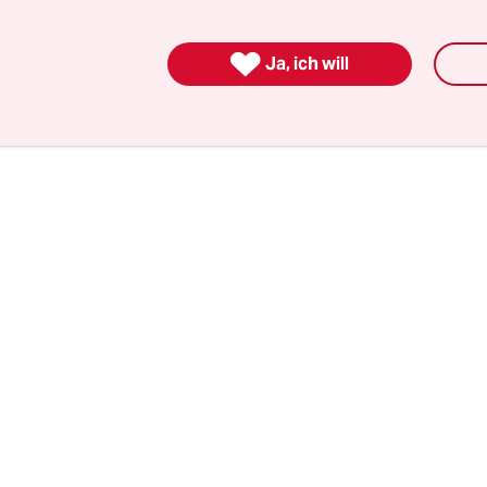
ber das können sie nicht. Auf unserer kleinen Stad
ionsproblem Europas.“ Überall in Bihać sind die

Ja, ich will