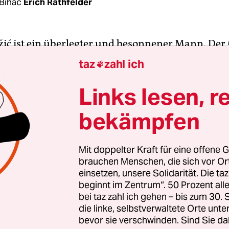
Bihać
Erich Rathfelder
ić ist ein überlegter und besonnener Mann. Der 
oten Kreuzes in der bosnischen Stadt Bihać könnt
taz
zahl ich

 der dramatischen Lage anders auch gar nicht arb
nd präzise spricht er über den Ansturm der Migr
Links lesen, r
 Bosniens und Herzegowinas. Im Augenblick sei
bekämpfen
 mehr Migranten, die es über die Türkei, Grieche
schafft hätten, herzukommen.
Mit doppelter Kraft für eine offene G
brauchen Menschen, die sich vor O
ommen mehr, bei uns sammeln sich die Menschen
einsetzen, unsere Solidarität. Die ta
 Fenster seines Büros auf den Plješevica-Gebirgsz
beginnt im Zentrum“. 50 Prozent a
einem Fichten- und Laubwald westlich der Stadt er
bei taz zahl ich gehen – bis zum 30
Pakistan, Afghanistan, Syrien und Marokko wolle
die linke, selbstverwaltete Orte unte
bevor sie verschwinden. Sind Sie da
 Grenze mit Kroatien, weiter nach Westen, in die