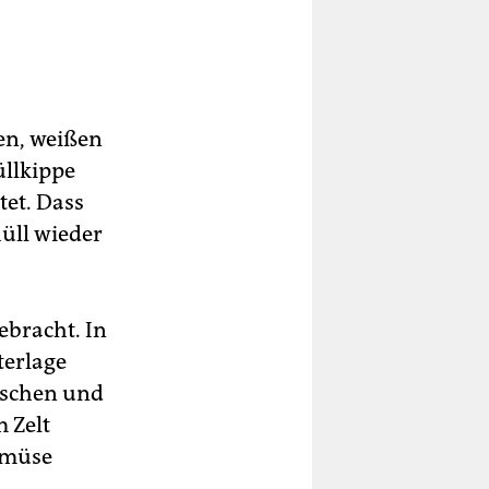
en, weißen
üllkippe
tet. Dass
üll wieder
ebracht. In
terlage
aschen und
 Zelt
emüse