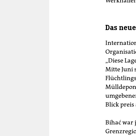
Werkhallen
Das neue
Internatio
Organisati
„Diese Lage
Mitte Juni 
Flüchtlings
Mülldeponi
umgebenen
Blick preis
Bihać war 
Grenzregio