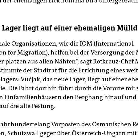
 der ehemaligen Elektrofirma Bira untergebrach
 Lager liegt auf einer ehemaligen Müll
nale Organisationen, wie die IOM (International
on for Migration), helfen bei der Versorgung der
r platzen aus allen Nähten“, sagt Rotkreuz-Chef 
stimmte der Stadtrat für die Errichtung eines wei
lagers: Vučjak, das neue Lager, liegt auf einer e
e. Die Fahrt dorthin führt durch die Vororte mit
 Einfamilienhäusern den Berghang hinauf und 
 auf die alte Festung.
jahrhundertelang Vorposten des Osmanischen Re
n, Schutzwall gegenüber Österreich-Ungarn mit