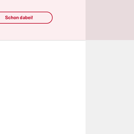
t lastet
 Migranten
Schon dabei!