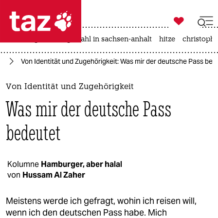

taz zahl ich
iran-krieg
landtagswahl in sachsen-anhalt
hitze
christophe

taz zahl ich
rd
Von Identität und Zugehörigkeit: Was mir der deutsche Pass bed
taz zahl ich
themen
Von Identität und Zugehörigkeit
Was mir der deutsche Pass
politik
bedeutet
öko
gesellschaft
Kolumne
Hamburger, aber halal
kultur
von
Hussam Al Zaher
sport
Meistens werde ich gefragt, wohin ich reisen will,
wenn ich den deutschen Pass habe. Mich