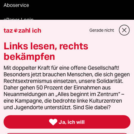
Aboservice
ePaper Login
taz
zahl ich
Gerade nicht

Downloads für Abonnierende
Links lesen, rechts
bekämpfen
© 2026 taz Verlags und Vertriebs GmbH
Alle Rechte vorbehalten. Bei rechtlichen Fragen oder für Genehmigungen
Mit doppelter Kraft für eine offene Gesellschaft!
wenden Sie sich bitte an
lizenzen@taz.de
Besonders jetzt brauchen Menschen, die sich gegen
Rechtsextremismus einsetzen, unsere Solidarität.
Daher gehen 50 Prozent der Einnahmen aus
Feedback
Redaktionsstatut
Kommune-Richtlinien
KI-
Neuanmeldungen an „Alles beginnt im Zentrum“ –
eine Kampagne, die bedrohte linke Kulturzentren
Leitlinie
Informant
Datenschutz
Impressum
AGB
und Jugendorte unterstützt. Sind Sie dabei?
Seitenwende
Einwilligungen widerrufen (Ads)

Ja, ich will