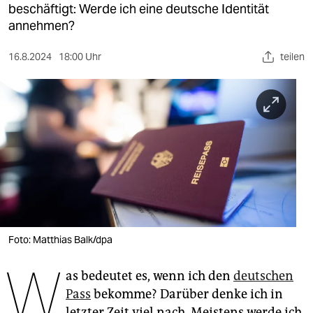
berlin
beschäftigt: Werde ich eine deutsche Identität
annehmen?
nord
16.8.2024
18:00 Uhr
teilen
wahrheit
verlag
verlag
veranstaltungen
shop
fragen & hilfe
unterstützen
Foto: Matthias Balk/dpa
W
abo
as bedeutet es, wenn ich den
deutschen
genossenschaft
Pass
bekomme? Darüber denke ich in
letzter Zeit viel nach. Meistens werde ich