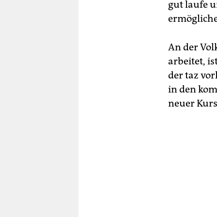
gut laufe 
ermögliche
An der Vol
arbeitet, i
der taz vor
in den ko
neuer Kur