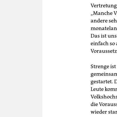
Vertretung
„Manche Vo
andere seh
monatelang
Das ist uns
einfach so
Vorausset
Strenge ist
gemeinsam 
gestartet. 
Leute komm
Volkshochsc
die Voraus
wieder sta