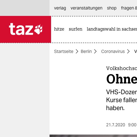
hautnavigation anspringen
hauptinhalt anspringen
footer anspringen
verlag
veranstaltungen
shop
fragen &
hitze
surfen
landtagswahl in sachse

taz zahl ich
taz zahl ich
Startseite
Berlin
Coronavirus
V
themen
politik
Volkshochs
Ohne 
öko
VHS-Dozent*
gesellschaft
Kurse falle
haben.
kultur
sport
21.7.2020
9:00