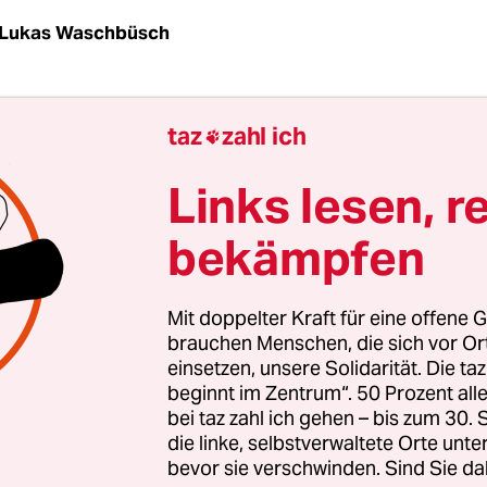
Lukas Waschbüsch
hter würde gerne arbeiten, aber sie darf nicht.
taz
zahl ich

ise bringt sie Menschen, die nach Deutschland
rt sind, Deutsch bei. Sie ist Volkshochschuldoze
Links lesen, r
eutsch als Fremdsprache. Doch ihre Kurse an der
bekämpfen
chule Friedrichshain-Kreuzberg fallen auf unb
igentlich bieten die Berliner Volkshochschulen na
dingten Schließung seit Anfang Juli wieder Prä
Mit doppelter Kraft für eine offene G
 an – in Friedrichshain-Kreuzberg aber nur sehr
brauchen Menschen, die sich vor O
einsetzen, unsere Solidarität. Die ta
nkt. Richter verdient deshalb kein Geld und ihre
beginnt im Zentrum“. 50 Prozent a
hmer*innen lernen kein Deutsch.
bei taz zahl ich gehen – bis zum 30
die linke, selbstverwaltete Orte unte
bevor sie verschwinden. Sind Sie da
hter heißt eigentlich anders. Aus Angst davor, ih