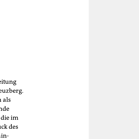
eitung
reuzberg.
 als
ende
 die im
ck des
ain-