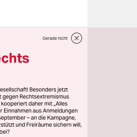
Gerade nicht
ntin für
echts
estimmte
ch der
senz­
esellschaft! Besonders jetzt
rt gegen Rechtsextremismus
z kooperiert daher mit „Alles
ller Einnahmen aus Anmeldungen
. September – an die Kampagne,
rstützt und Freiräume sichern will,
bei?
ren Job zu