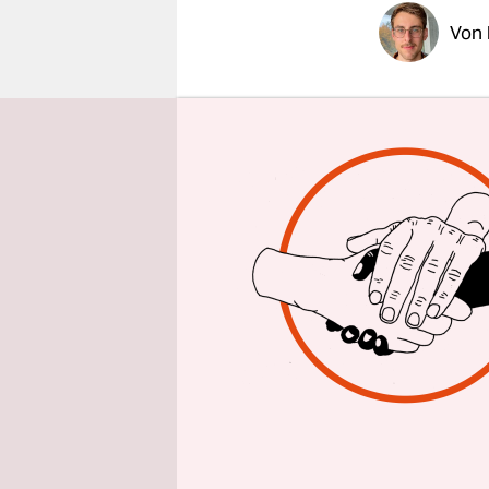
epaper login
Von
Monika Ric
Normalerwe
eingewande
das Fach D
Volkshochs
Zeit aus. E
pandemiebe
unterricht
eingeschrä
Kursteilne
Monika Ric