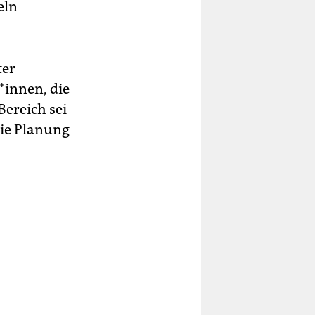
eln
ter
t*innen, die
Bereich sei
ie Planung