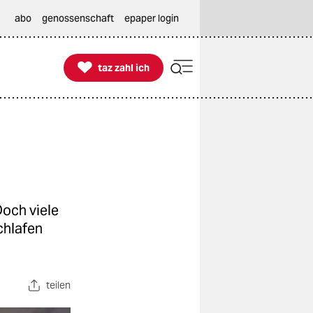
abo
genossenschaft
epaper login

taz zahl ich
taz zahl ich
Doch viele
chlafen
teilen