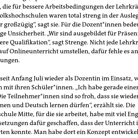
, die für bessere Arbeitsbedingungen der Lehrkrä
lkshochschulen waren total streng in der Ausle
r großzügig“, sagt sie. Für die Dozent*innen bede
e Unsicherheit. „Wir sind ausgebildet für Präsen
ere Qualifikation“, sagt Strenge. Nicht jede Lehrk
 auf Onlineunterricht umstellen, dafür fehle es a
zungen.
 seit Anfang Juli wieder als Dozentin im Einsatz, 
mit ihren Schüler*innen. „Ich habe gerade eine
Die Teilnehmer*innen sind so froh, dass sie wiede
en und Deutsch lernen dürfen“, erzählt sie. Die
hule Mitte, für die sie arbeitet, habe mit viel E
setzungen dafür geschaffen, dass der Unterricht i
rten konnte. Man habe dort ein Konzept entwickel