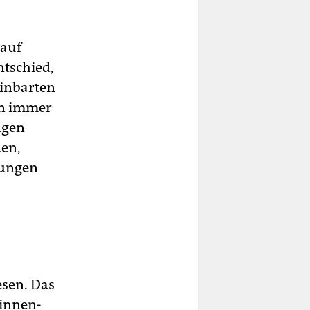
 auf
ntschied,
einbarten
en immer
ngen
den,
dungen
esen. Das
*innen-