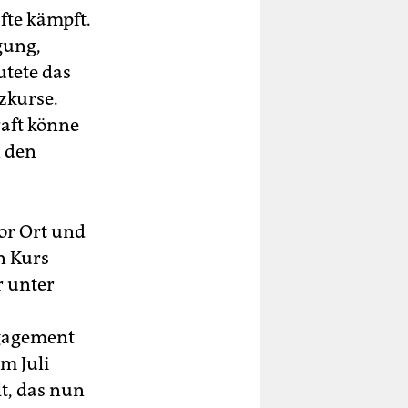
fte kämpft.
gung,
utete das
zkurse.
raft könne
n den
vor Ort und
n Kurs
r unter
ngagement
m Juli
t, das nun