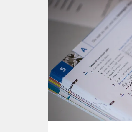
berlin
nord
wahrheit
verlag
verlag
veranstaltungen
shop
fragen & hilfe
unterstützen
abo
genossenschaft