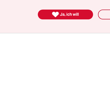
 möchte sie nur anonymisiert in diesem Text vor
hat die Dozentin Ausfallhonorare für die wegen 

Ja, ich will
en Kurse erhalten. Jetzt steht sie erst mal ohne 