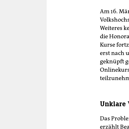
Am 16. Mär
Volkshochs
Weiteres k
die Honora
Kurse fort
erst nach 
geknüpft g
Onlinekurs
teilzuneh
Unklare
Das Proble
erzählt Be