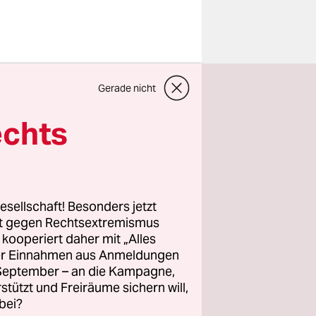
wurf
Gerade nicht
 Radwege
echts
ies teilte
man auf die
esellschaft! Besonders jetzt
rt gegen Rechtsextremismus
ichere
z kooperiert daher mit „Alles
ir kommen
ller Einnahmen aus Anmeldungen
wörtlich,
. September – an die Kampagne,
ür den
rstützt und Freiräume sichern will,
bei?