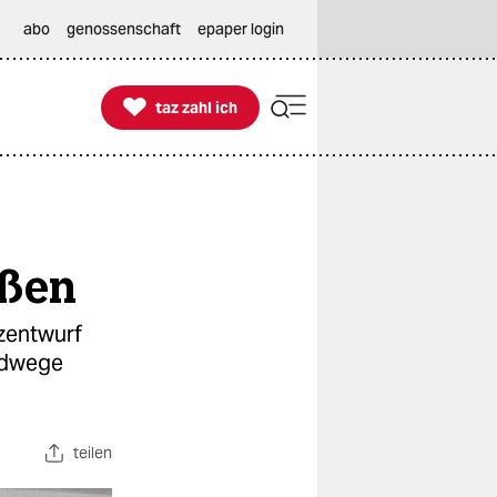
abo
genossenschaft
epaper login

taz zahl ich
taz zahl ich
aßen
tzentwurf
Radwege
teilen