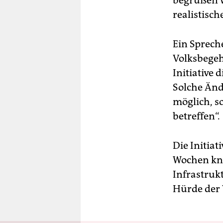
begrüßen wi
realistisc
Ein Sprech
Volksbegehr
Initiative
Solche Änd
möglich, s
betreffen“.
Die Initiat
Wochen kna
Infrastrukt
Hürde der