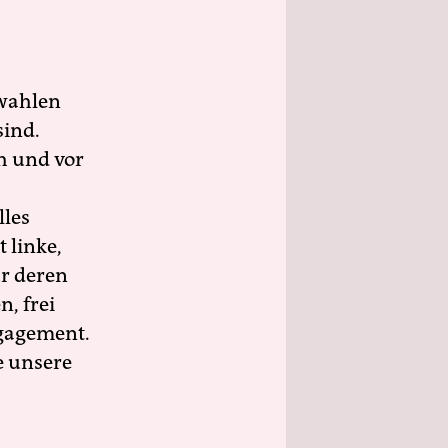
wahlen
sind.
h und vor
lles
 linke,
ür deren
n, frei
ngagement.
e unsere