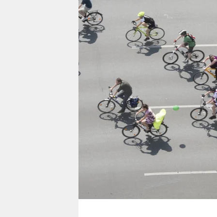
berlin
nord
wahrheit
verlag
verlag
veranstaltungen
shop
fragen & hilfe
unterstützen
abo
genossenschaft