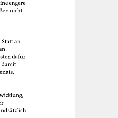
eine engere
ßen nicht
 Statt an
ßen
osten dafür
; damit
enats,
twicklung,
er
undsätzlich