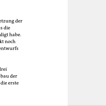
setzung der
s die
digt habe.
kt noch
zentwurfs
drei
sbau der
die erste