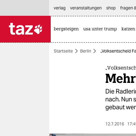
hautnavigation anspringen
hauptinhalt anspringen
footer anspringen
verlag
veranstaltungen
shop
fragen &
bergsteigen
usa unter trump
katzen

taz zahl ich
taz zahl ich
Startseite
Berlin
„Volksentscheid F
themen
politik
„Volksentsc
Mehr
öko
Die Radleri
gesellschaft
nach. Nun 
gebaut wer
kultur
sport
12.7.2016
17:4