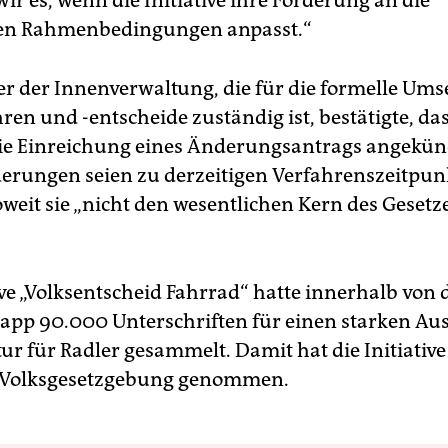
r es, wenn die Initiative ihre Forderung an die
hen Rahmenbedingungen anpasst.“
er der Innenverwaltung, die für die formelle Um
en und -entscheide zuständig ist, bestätigte, das
 die Einreichung eines Änderungsantrags angekün
erungen seien zu derzeitigen Verfahrenszeitpun
oweit sie „nicht den wesentlichen Kern des Geset
ive „Volksentscheid Fahrrad“ hatte innerhalb von 
pp 90.000 Unterschriften für einen starken Au
ur für Radler gesammelt. Damit hat die Initiative 
 Volksgesetzgebung genommen.