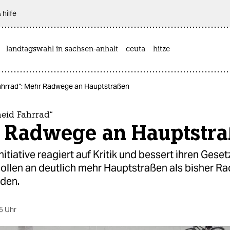
 hilfe
landtagswahl in sachsen-anhalt
ceuta
hitze
ahrrad“: Mehr Radwege an Hauptstraßen
heid Fahrrad“
 Radwege an Hauptstr
nitiative reagiert auf Kritik und bessert ihren Gese
sollen an deutlich mehr Hauptstraßen als bisher 
den.
5 Uhr