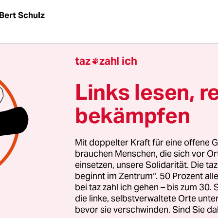
Bert Schulz
tive „Volksentscheid Fahrrad“ hat ihren Gesetzent
taz
zahl ich

ert. Nach ihrer Darstellung sollen an weit mehr
en als bisher geplant Radwege eingerichtet und
Links lesen, r
asten von Bus- oder Tram-Spuren gebaut werden. D
bekämpfen
ive am Dienstag mit und erklärte, damit reagiere 
 vergangenen Wochen an dem Entwurf.
Mit doppelter Kraft für eine offene G
brauchen Menschen, die sich vor O
-Dutschke-Straße oder Oranienstraße müssen s
einsetzen, unsere Solidarität. Die ta
ben“, erklärte Mit-Initiatorin Kerstin Stark. „W
beginnt im Zentrum“. 50 Prozent a
entgegen und übernehmen seine Forderung wort
bei taz zahl ich gehen – bis zum 30
kend auf den Hauptstraßen gute Bedingungen f
die linke, selbstverwaltete Orte unte
bevor sie verschwinden. Sind Sie da
 zu schaffen“.