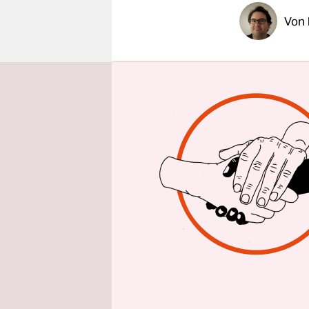
epaper login
Von
Die Initia
nachgebess
Hauptstraß
nicht zu L
die Initiat
Kritik der
„Auch Rudi
Radwege ha
dem Senat 
flächendec
Radverkehr