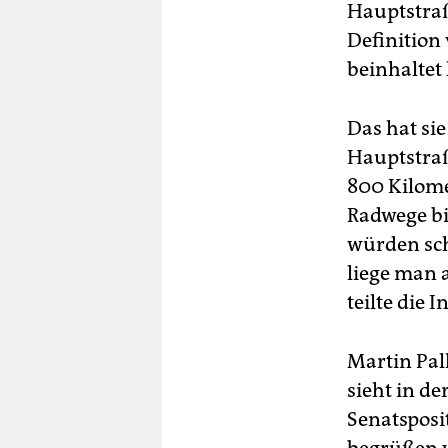
Hauptstraß
Definition
beinhaltet
Das hat si
Hauptstraß
800 Kilome
Radwege bi
würden sch
liege man 
teilte die I
Martin Pal
sieht in d
Senatsposit